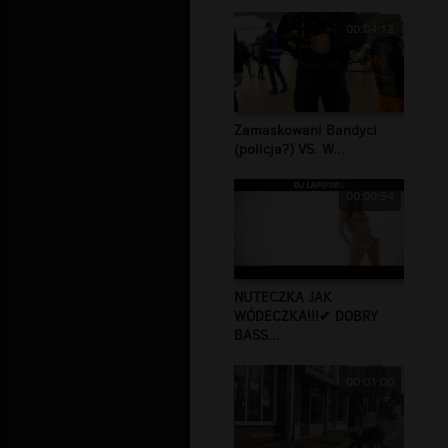
00:04:12
Zamaskowani Bandyci
(policja?) VS. W...
00:00:54
NUTECZKA JAK
WÓDECZKA!!!✔ DOBRY
BASS...
00:01:00