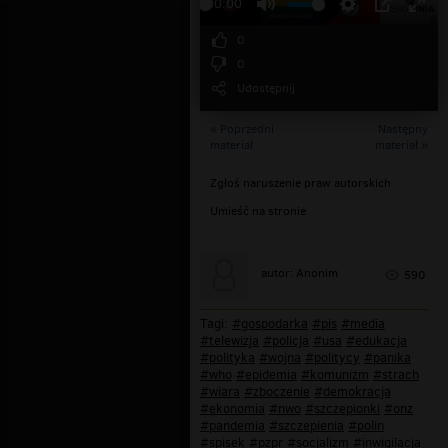
00:00
0
0
Udostępnij
« Poprzedni
Następny
materiał
materiał »
Zgłoś naruszenie praw autorskich
Umieść na stronie
autor: Anonim
590
Tagi:
#gospodarka
#pis
#media
#telewizja
#policja
#usa
#edukacja
#polityka
#wojna
#politycy
#panika
#who
#epidemia
#komunizm
#strach
#wiara
#zboczenie
#demokracja
#ekonomia
#nwo
#szczepionki
#onz
#pandemia
#szczepienia
#polin
#spisek
#pzpr
#socjalizm
#inwigilacja