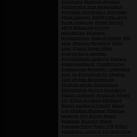
zjednoczone
#kontrola obywateli
#ograniczenie praw obywatelskich
#stanisław michalkiewicz
#pieniądze
#Rząd Światowy
#world trade center
#ucisk podatkowy
#Jesse Ventura
#Broń Biologiczna
#wybory
prezydenckie
#przemysł
farmaceutyczny
#stan wyjątkowy
#bill
gates
#Mateusz Morawiecki
#Alex
Jones
#Janusz Korwin Mikke
#redystrybucja pieniędzy
#sprawiedliwość społeczna
#sanacja
#niesprawiedliwość
#pasożytnictwo
#judeopolonia
#programy rozdawnicze
#sieć 5g
#technologia 5G
#Agenda
2030
#Polska Bezgotówkowa
#kontrola umysłu
#koronawirus
#kwarantanna
#kryzys gospodarczy
#łukasz szumowski
#maseczki
#Event
201
#Shiva Ayyadurai
#Wolfgang
Wodarg
#aplikacja ProteGO
#David
Icke
#Stefano Montanari
#fałszywa
pandemia
#Del Bigtree
#Adam
Niedzielski
#Sucharit Bhakdi
#Jarosław Pinkas
#testy PCR
#Pfizer
#segregacja sanitarna
#stygmatyzacja