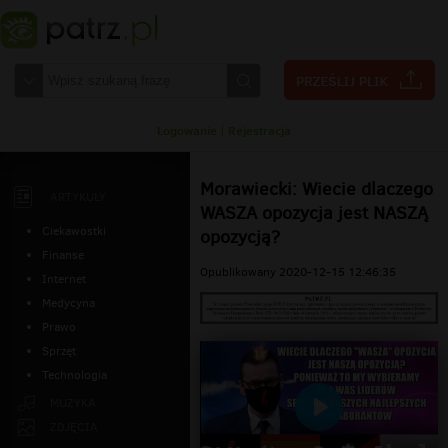
Logowanie
|
Rejestracja
Morawiecki: Wiecie dlaczego
ARTYKUŁY
WASZA opozycja jest NASZĄ
Ciekawostki
opozycją?
Finanse
Opublikowany 2020-12-15 12:46:35
Internet
Medycyna
Prawo
Sprzęt
Technologia
MUZYKA
Odtwarzaj
ZDJĘCIA