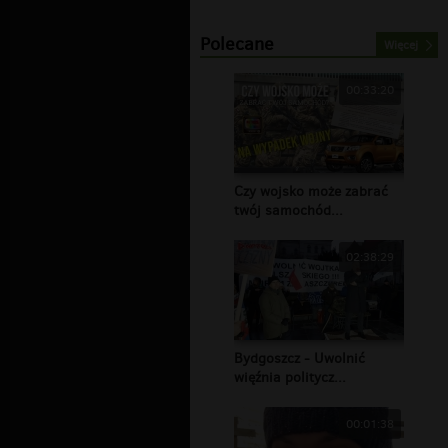
Polecane
Więcej
00:33:20
Czy wojsko może zabrać
twój samochód...
02:38:29
Bydgoszcz - Uwolnić
więźnia politycz...
00:01:38