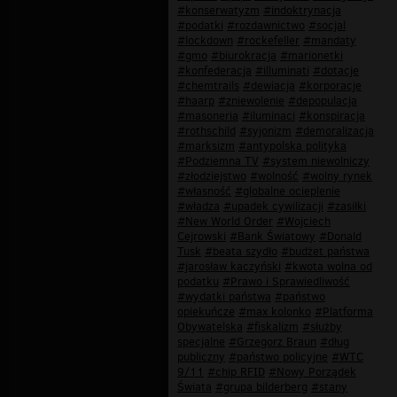
#konserwatyzm
#indoktrynacja
#podatki
#rozdawnictwo
#socjal
#lockdown
#rockefeller
#mandaty
#gmo
#biurokracja
#marionetki
#konfederacja
#illuminati
#dotacje
#chemtrails
#dewiacja
#korporacje
#haarp
#zniewolenie
#depopulacja
#masoneria
#iluminaci
#konspiracja
#rothschild
#syjonizm
#demoralizacja
#marksizm
#antypolska polityka
#Podziemna TV
#system niewolniczy
#złodziejstwo
#wolność
#wolny rynek
#własność
#globalne ocieplenie
#władza
#upadek cywilizacji
#zasiłki
#New World Order
#Wojciech
Cejrowski
#Bank Światowy
#Donald
Tusk
#beata szydło
#budżet państwa
#jarosław kaczyński
#kwota wolna od
podatku
#Prawo i Sprawiedliwość
#wydatki państwa
#państwo
opiekuńcze
#max kolonko
#Platforma
Obywatelska
#fiskalizm
#służby
specjalne
#Grzegorz Braun
#dług
publiczny
#państwo policyjne
#WTC
9/11
#chip RFID
#Nowy Porządek
Świata
#grupa bilderberg
#stany