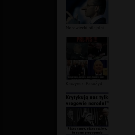
Morawiecki oficjalnie uznany za kłam...
Kaczyński PasoŻyd III RP