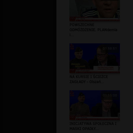
POWSZECHNE
ODMÓŻDŻENIE. PLANdemia
i...
01:58:51
NA KURSIE I ŚCIEŻCE
ZAGŁADY - Olszań...
01:55:00
INICJATYWA SPOŁECZNA I
MASKI OPADŁY...