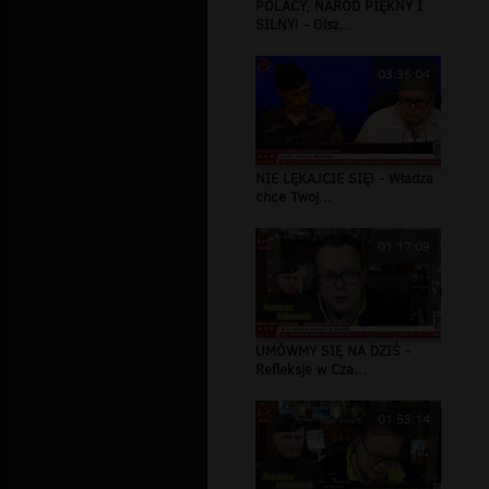
POLACY, NARÓD PIĘKNY I
SILNY! - Olsz...
03:35:04
NIE LĘKAJCIE SIĘ! - Władza
chce Twoj...
01:17:09
UMÓWMY SIĘ NA DZIŚ -
Refleksje w Cza...
01:53:14