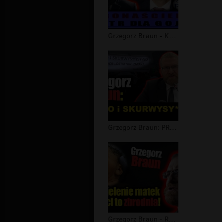
Grzegorz Braun - Koronaściema. Teatr...
Grzegorz Braun: PRAWO i SKURWYSY*STW...
Grzegorz Braun - Rozdzielenie matek...