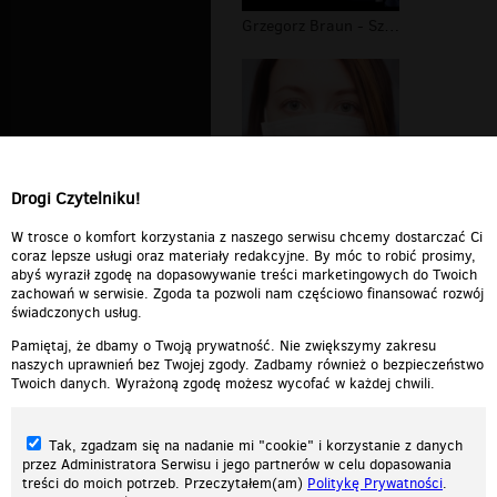
Grzegorz Braun - Szerzy się bezprawi...
Drogi Czytelniku!
Plandemia koronaświrus #3
W trosce o komfort korzystania z naszego serwisu chcemy dostarczać Ci
coraz lepsze usługi oraz materiały redakcyjne. By móc to robić prosimy,
abyś wyraził zgodę na dopasowywanie treści marketingowych do Twoich
zachowań w serwisie. Zgoda ta pozwoli nam częściowo finansować rozwój
świadczonych usług.
Pamiętaj, że dbamy o Twoją prywatność. Nie zwiększymy zakresu
naszych uprawnień bez Twojej zgody. Zadbamy również o bezpieczeństwo
Twoich danych. Wyrażoną zgodę możesz wycofać w każdej chwili.
Tak, zgadzam się na nadanie mi "cookie" i korzystanie z danych
przez Administratora Serwisu i jego partnerów w celu dopasowania
treści do moich potrzeb. Przeczytałem(am)
Politykę Prywatności
.