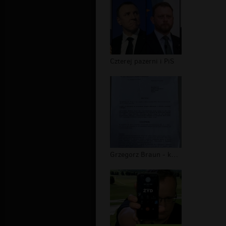
Czterej pazerni i PiS
Grzegorz Braun - kontrola poselska w...