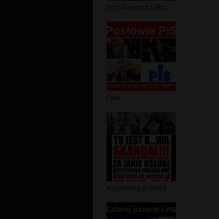
krytykują nas tylko wrogowie narodu
Fuck
Asystentka prezesa NBP