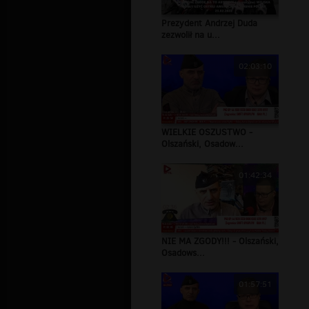
Prezydent Andrzej Duda
zezwolił na u...
02:03:10
WIELKIE OSZUSTWO -
Olszański, Osadow...
01:42:34
NIE MA ZGODY!!! - Olszański,
Osadows...
01:57:51