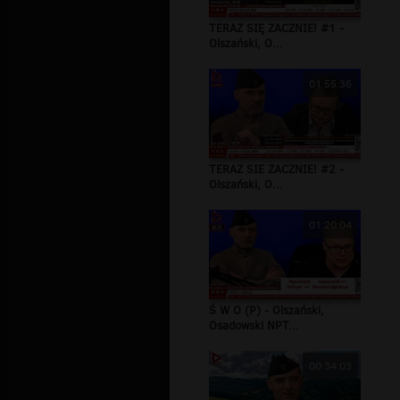
TERAZ SIĘ ZACZNIE! #1 -
Olszański, O...
01:55:36
TERAZ SIE ZACZNIE! #2 -
Olszański, O...
01:20:04
Ś W O (P) - Olszański,
Osadowski NPT...
00:34:03