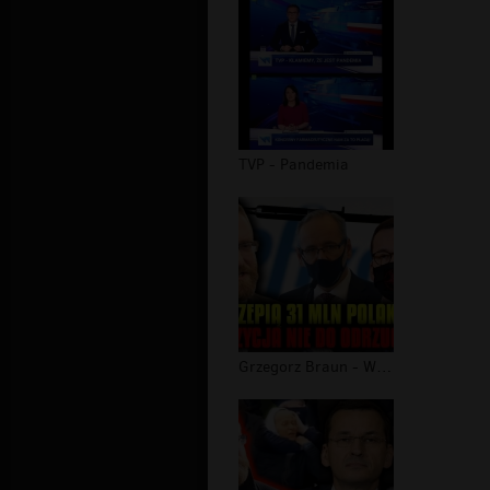
TVP - Pandemia
Grzegorz Braun - Wyszczepią 31 MLN P...