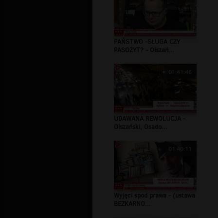
PAŃSTWO -SŁUGA CZY
PASOŻYT? - Olszań...
01:41:46
UDAWANA REWOLUCJA -
Olszański, Osado...
01:40:11
Wyjęci spod prawa - (ustawa
BEZKARNO...