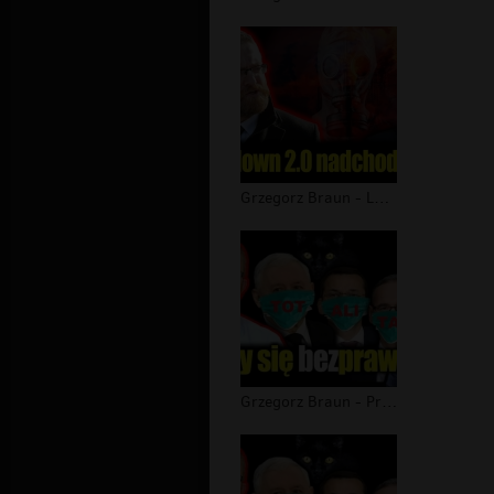
Grzegorz Braun - Lockdown 2.0 nadcho...
Grzegorz Braun - Przerażająca odpowi...