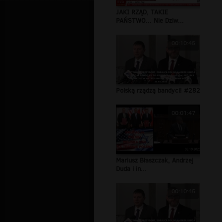
JAKI RZĄD, TAKIE
PAŃSTWO... Nie Dziw...
00:10:45
Polską rządzą bandyci! #282
00:01:47
Mariusz Błaszczak, Andrzej
Duda i in...
00:10:45