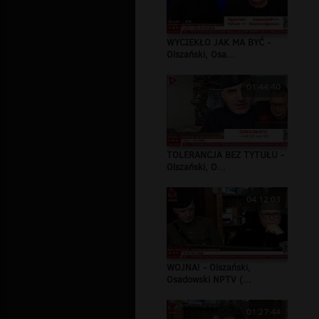
WYCIEKŁO JAK MA BYĆ -
Olszański, Osa...
01:44:40
TOLERANCJA BEZ TYTUŁU -
Olszański, O...
04:12:03
WOJNA! - Olszański,
Osadowski NPTV (...
01:27:44