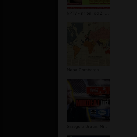
NPTV - nr tel. od Ż_Y_D_A
Mapa Gomberga
Grzegorz Braun: Mikołaj już jedzie!