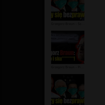
Grzegorz Braun - Szerzy się bezprawi...
Grzegorz Braun - PiS czyli Prawo i S...