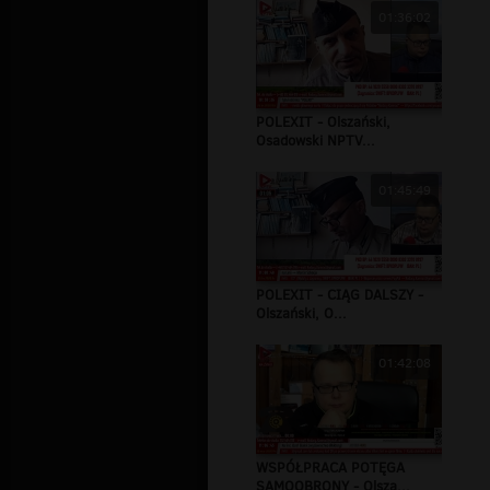
01:36:02
POLEXIT - Olszański,
Osadowski NPTV...
01:45:49
POLEXIT - CIĄG DALSZY -
Olszański, O...
01:42:08
WSPÓŁPRACA POTĘGA
SAMOOBRONY - Olsza...