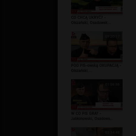
CO CHCĄ UKRYĆ? -
Olszański, Osadowsk...
01:20:17
POD PiS-owską OKUPACJĄ -
Olszański,...
01:56:56
W CO PiS GRA? -
Jabłonowski, Osadows...
03:34:48