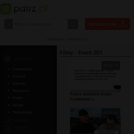
Logowanie
|
Rejestracja
Filmy - Event 201
ARTYKUŁY
00:04:16
Ciekawostki
Finanse
Internet
Medycyna
Polacz wszystkie kropki.
Prawo
PLANdemia C...
Sprzęt
Technologia
01:56:24
MUZYKA
ZDJĘCIA