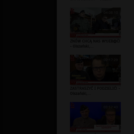
04:08:10
ZNÓW CHCĄ NAS WYJEB@Ć!
- Olszański,...
02:17:29
ZASTRASZYĆ I PODZIELIĆ! -
Olszański,...
03:52:43