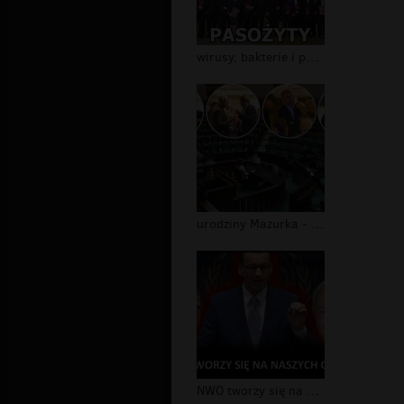
wirusy, bakterie i pasożydy
urodziny Mazurka - Sejm pusty!
NWO tworzy się na naszych oczach