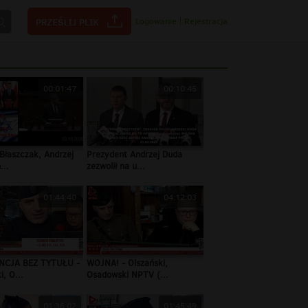
Logowanie
|
Rejestracja
00:01:47
00:10:45
Błaszczak, Andrzej
Prezydent Andrzej Duda
...
zezwolił na u...
01:44:40
04:12:03
NCJA BEZ TYTUŁU -
WOJNA! - Olszański,
i, O...
Osadowski NPTV (...
01:36:02
01:45:49