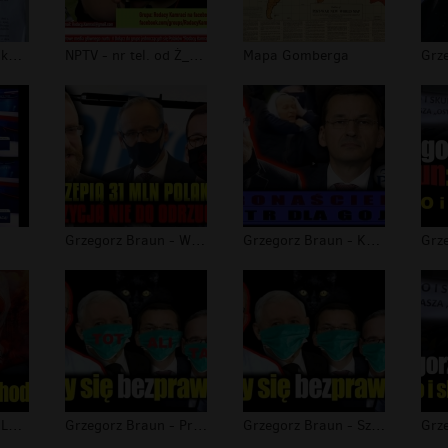
Grzegorz Braun - kontrola poselska w...
NPTV - nr tel. od Ż_Y_D_A
Mapa Gomberga
Grzegorz Braun - Wyszczepią 31 MLN P...
Grzegorz Braun - Koronaściema. Teatr...
Grzegorz Braun - Lockdown 2.0 nadcho...
Grzegorz Braun - Przerażająca odpowi...
Grzegorz Braun - Szerzy się bezprawi...