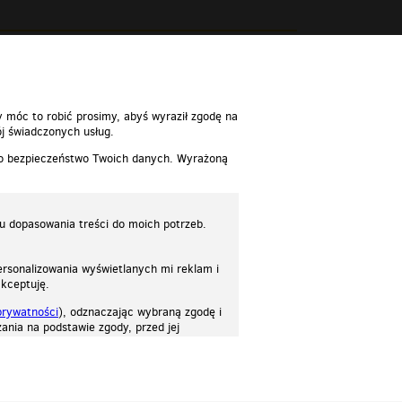
y móc to robić prosimy, abyś wyraził zgodę na
j świadczonych usług.
 o bezpieczeństwo Twoich danych. Wyrażoną
lu dopasowania treści do moich potrzeb.
rsonalizowania wyświetlanych mi reklam i
akceptuję.
prywatności
), odznaczając wybraną zgodę i
ania na podstawie zgody, przed jej
osować stronę do twoich potrzeb. Każdy może zaakceptować pliki cookies albo ma
cje.