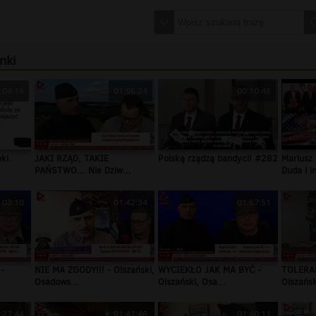
nki
:04:16
01:56:24
00:10:45
ki.
JAKI RZĄD, TAKIE
Polską rządzą bandyci! #282
Mariusz 
PAŃSTWO... Nie Dziw...
Duda i in
:03:10
01:42:34
01:57:51
-
NIE MA ZGODY!!! - Olszański,
WYCIEKŁO JAK MA BYĆ -
TOLERA
Osadows...
Olszański, Osa...
Olszańsk
:27:44
01:41:46
01:40:11