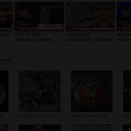
:20:17
01:56:56
03:34:48
ACJĄ -
W CO PiS GRA? -
POWSZECHNE
NA KURS
Jabłonowski, Osadows...
ODMÓŻDŻENIE. PLANdemia
ZAGŁADY
i...
ionki
Rodacy Kamraci (NPTV) - tapeta #4
Rodacy Kamraci (NPTV) - tapeta #3
Rodacy Kamraci (NPTV) - tapeta #2