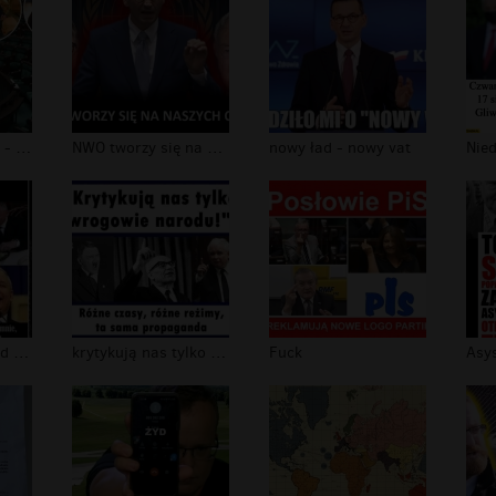
urodziny Mazurka - Sejm pusty!
NWO tworzy się na naszych oczach
nowy ład - nowy vat
Kaczyński PasoŻyd III RP
krytykują nas tylko wrogowie narodu
Fuck