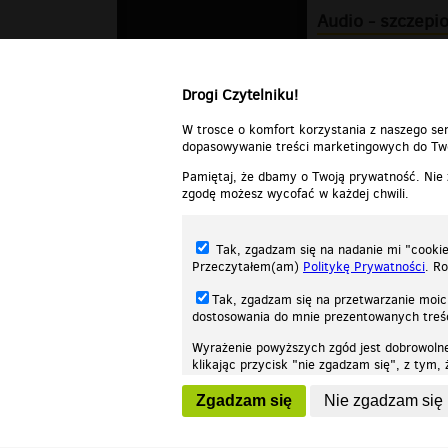
Audio - szczepi
Niemcy oddają s
Drogi Czytelniku!
W trosce o komfort korzystania z naszego ser
dopasowywanie treści marketingowych do Two
Pamiętaj, że dbamy o Twoją prywatność. Nie
zgodę możesz wycofać w każdej chwili.
Tak, zgadzam się na nadanie mi "cookie"
Przeczytałem(am)
Politykę Prywatności
. R
Tak, zgadzam się na przetwarzanie moic
dostosowania do mnie prezentowanych tre
Wyrażenie powyższych zgód jest dobrowoln
klikając przycisk "nie zgadzam się", z tym
Nasza strona internetowa używa plików cookies (tzw. ciasteczka) w celach stat
wycofaniem.
moż
Zgadzam się
Nie zgadzam się