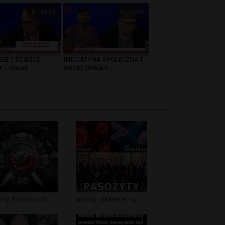
01:58:51
01:55:00
IE I ŚCIEŻCE
INICJATYWA SPOŁECZNA I
 - Olszań...
MASKI OPADŁY...
Rodacy Kamraci (NPTV) - tapeta #1
wirusy, bakterie i pasożydy