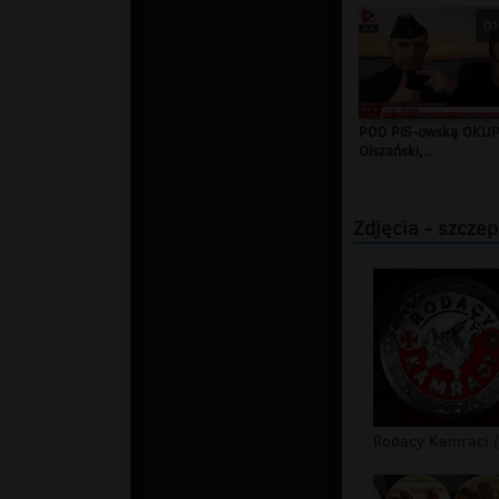
01
POD PiS-owską OKUP
Olszański,...
Zdjęcia - szczep