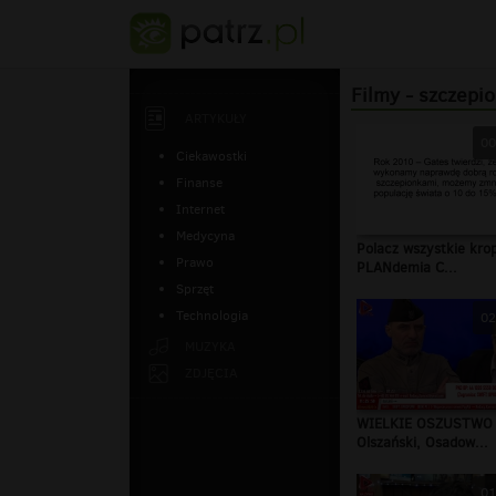
Filmy - szczepio
ARTYKUŁY
00
Ciekawostki
Finanse
Internet
Medycyna
Polacz wszystkie krop
Prawo
PLANdemia C...
Sprzęt
Technologia
02
MUZYKA
ZDJĘCIA
WIELKIE OSZUSTWO 
Olszański, Osadow...
01