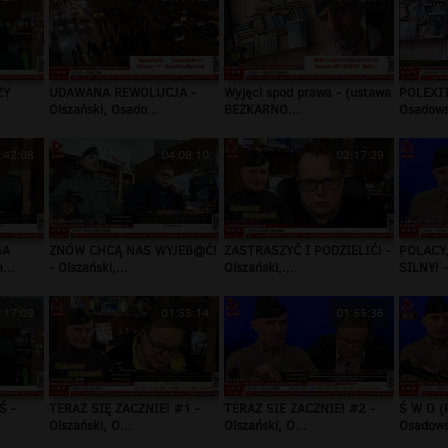
ZY
UDAWANA REWOLUCJA -
Wyjęci spod prawa - (ustawa
POLEXIT
Olszański, Osado...
BEZKARNO...
Osadows
:42:08
04:08:10
02:17:29
GA
ZNÓW CHCĄ NAS WYJEB@Ć!
ZASTRASZYĆ I PODZIELIĆ! -
POLACY,
...
- Olszański,...
Olszański,...
SILNY! -
:17:09
01:53:14
01:55:36
Ś -
TERAZ SIĘ ZACZNIE! #1 -
TERAZ SIE ZACZNIE! #2 -
Ś W O (P
Olszański, O...
Olszański, O...
Osadows