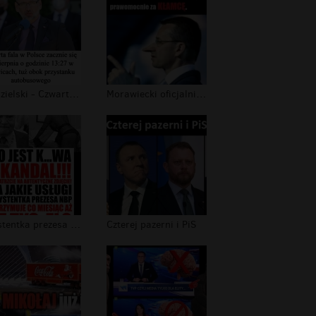
Niedzielski - Czwarta fala
Morawiecki oficjalnie uznany za kłam...
Asystentka prezesa NBP
Czterej pazerni i PiS