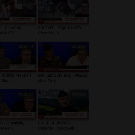
 - Olszański,
POLEXIT - CIĄG DALSZY -
ki NPTV...
Olszański, O...
03:52:43
03:35:04
 NARÓD PIĘKNY I
NIE LĘKAJCIE SIĘ! - Władza
 Olsz...
chce Twoj...
01:20:04
00:34:03
) - Olszański,
CO CHCĄ UKRYĆ? -
ki NPT...
Olszański, Osadowsk...