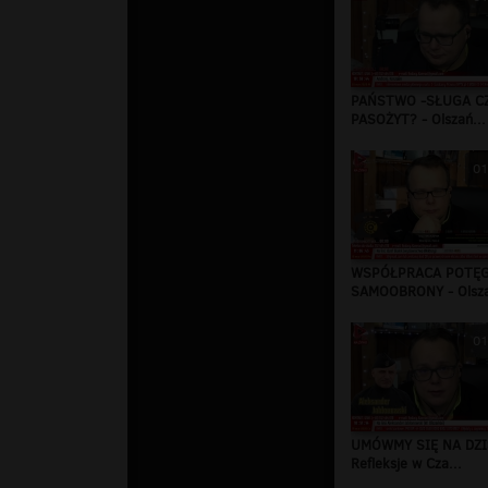
PAŃSTWO -SŁUGA C
PASOŻYT? - Olszań...
01
WSPÓŁPRACA POTĘ
SAMOOBRONY - Olsza
01
UMÓWMY SIĘ NA DZI
Refleksje w Cza...