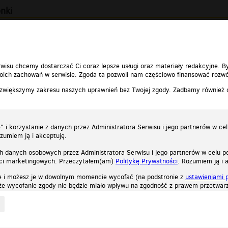
onki
zczepionki (IAR)
00:00:52
wisu chcemy dostarczać Ci coraz lepsze usługi oraz materiały redakcyjne. B
ich zachowań w serwisie. Zgoda ta pozwoli nam częściowo finansować rozwó
 zwiększymy zakresu naszych uprawnień bez Twojej zgody. Zadbamy również
 i korzystanie z danych przez Administratora Serwisu i jego partnerów w ce
ozumiem ją i akceptuję.
h danych osobowych przez Administratora Serwisu i jego partnerów w celu pe
ści marketingowych. Przeczytałem(am)
Politykę Prywatności
. Rozumiem ją i 
e i możesz je w dowolnym momencie wycofać (na podstronie z
ustawieniami 
, że wycofanie zgody nie będzie miało wpływu na zgodność z prawem przetwarz
ystycznych, reklamowych oraz funkcjonalnych. Dzięki nim możemy indywidualnie dost
liwość wyłączenia ich w przeglądarce, dzięki czemu nie będą zbierane żadne informa
Zapoznaj się z naszą polityką prywatności
Ok, rozumiem