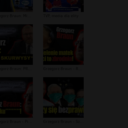
Grzegorz Braun: Mikołaj już jedzie!
TVP, media dla elity
Grzegorz Braun: PRAWO i SKURWYSY*STW...
Grzegorz Braun - Rozdzielenie matek...
Grzegorz Braun - PiS czyli Prawo i S...
Grzegorz Braun - Szerzy się bezprawi...