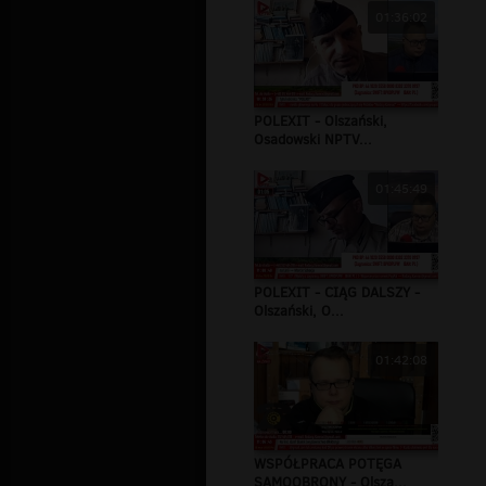
01:36:02
POLEXIT - Olszański,
Osadowski NPTV...
01:45:49
POLEXIT - CIĄG DALSZY -
Olszański, O...
01:42:08
WSPÓŁPRACA POTĘGA
SAMOOBRONY - Olsza...