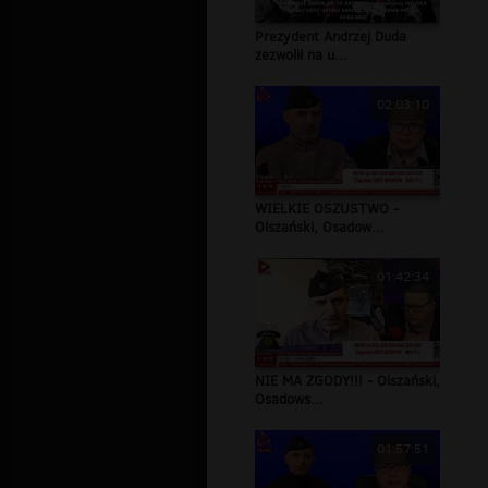
Prezydent Andrzej Duda
zezwolił na u...
02:03:10
WIELKIE OSZUSTWO -
Olszański, Osadow...
01:42:34
NIE MA ZGODY!!! - Olszański,
Osadows...
01:57:51