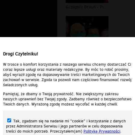
Grzegorz Braun - PiS czyli Prawo i S...
Drogi Czytelniku!
Grzegorz Braun - Szerzy się bezprawi...
W trosce o komfort korzystania z naszego serwisu chcemy dostarczać Ci
coraz lepsze usługi oraz materiały redakcyjne. By móc to robić prosimy,
abyś wyraził zgodę na dopasowywanie treści marketingowych do Twoich
zachowań w serwisie. Zgoda ta pozwoli nam częściowo finansować rozwój
świadczonych usług.
Pamiętaj, że dbamy o Twoją prywatność. Nie zwiększymy zakresu
naszych uprawnień bez Twojej zgody. Zadbamy również o bezpieczeństwo
Twoich danych. Wyrażoną zgodę możesz wycofać w każdej chwili.
Tak, zgadzam się na nadanie mi "cookie" i korzystanie z danych
przez Administratora Serwisu i jego partnerów w celu dopasowania
treści do moich potrzeb. Przeczytałem(am)
Politykę Prywatności
.