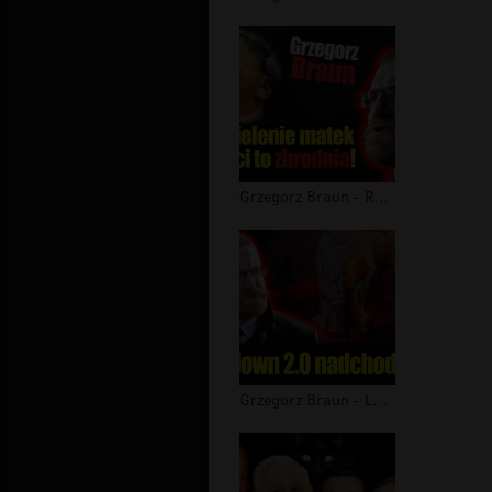
Grzegorz Braun - Rozdzielenie matek...
Grzegorz Braun - Lockdown 2.0 nadcho...