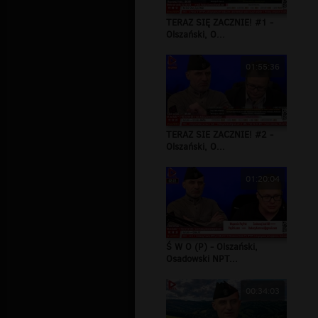
TERAZ SIĘ ZACZNIE! #1 -
Olszański, O...
01:55:36
TERAZ SIE ZACZNIE! #2 -
Olszański, O...
01:20:04
Ś W O (P) - Olszański,
Osadowski NPT...
00:34:03