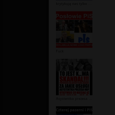
krytykują nas tylko wrogowie narodu
Fuck
Asystentka prezesa NBP