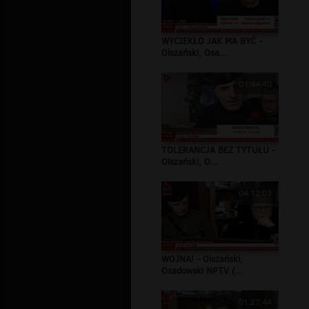
WYCIEKŁO JAK MA BYĆ -
Olszański, Osa...
01:44:40
TOLERANCJA BEZ TYTUŁU -
Olszański, O...
04:12:03
WOJNA! - Olszański,
Osadowski NPTV (...
01:27:44