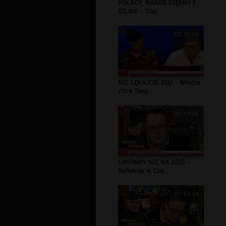
POLACY, NARÓD PIĘKNY I
SILNY! - Olsz...
03:35:04
NIE LĘKAJCIE SIĘ! - Władza
chce Twoj...
01:17:09
UMÓWMY SIĘ NA DZIŚ -
Refleksje w Cza...
01:53:14