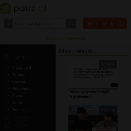
Logowanie
|
Rejestracja
Filmy - władza
ARTYKUŁY
00:04:16
Ciekawostki
Finanse
Internet
Medycyna
Polacz wszystkie kropki.
Prawo
PLANdemia C...
Sprzęt
Technologia
01:56:24
MUZYKA
ZDJĘCIA