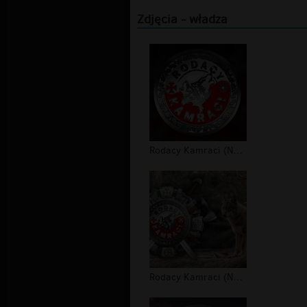
Zdjęcia - władza
Rodacy Kamraci (NPTV) - tapeta #4
Rodacy Kamraci (NPTV) - tapeta #3