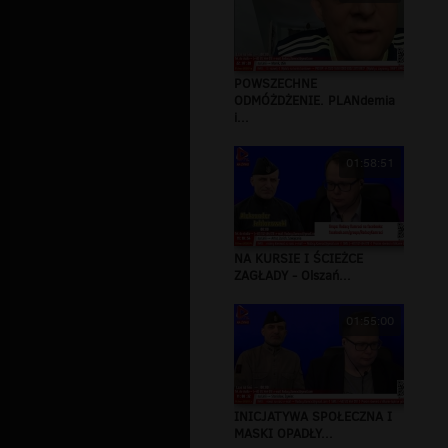
POWSZECHNE
ODMÓŻDŻENIE. PLANdemia
i...
01:58:51
NA KURSIE I ŚCIEŻCE
ZAGŁADY - Olszań...
01:55:00
INICJATYWA SPOŁECZNA I
MASKI OPADŁY...