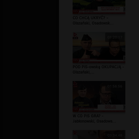
CO CHCĄ UKRYĆ? -
Olszański, Osadowsk...
01:20:17
POD PiS-owską OKUPACJĄ -
Olszański,...
01:56:56
W CO PiS GRA? -
Jabłonowski, Osadows...
03:34:48