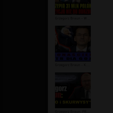
Grzegorz Braun - Wyszczepią 31 MLN P...
Grzegorz Braun - Koronaściema. Teatr...
Grzegorz Braun: PRAWO i SKURWYSY*STW...