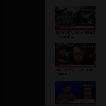
04:08:10
ZNÓW CHCĄ NAS WYJEB@Ć!
- Olszański,...
02:17:29
ZASTRASZYĆ I PODZIELIĆ! -
Olszański,...
03:52:43