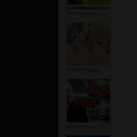
NPTV - nr tel. od Ż_Y_D_A
Mapa Gomberga
Grzegorz Braun: Mikołaj już jedzie!