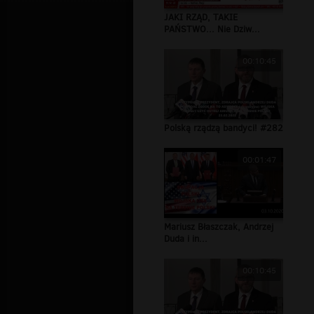
JAKI RZĄD, TAKIE
PAŃSTWO... Nie Dziw...
00:10:45
Polską rządzą bandyci! #282
00:01:47
Mariusz Błaszczak, Andrzej
Duda i in...
00:10:45