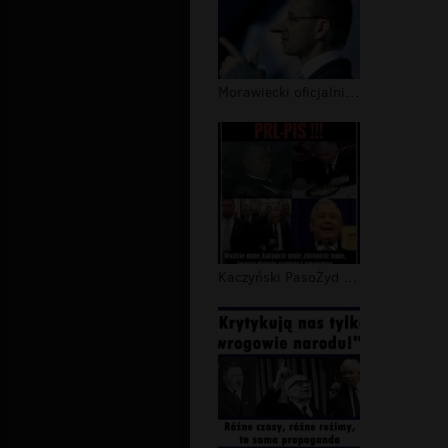
Morawiecki oficjalnie uznany za kłam...
Kaczyński PasoŻyd III RP