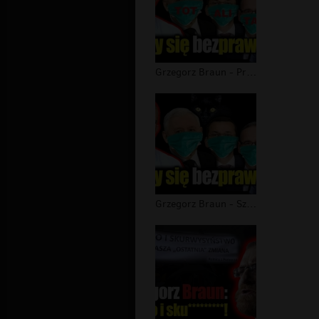
Grzegorz Braun - Przerażająca odpowi...
Grzegorz Braun - Szerzy się bezprawi...