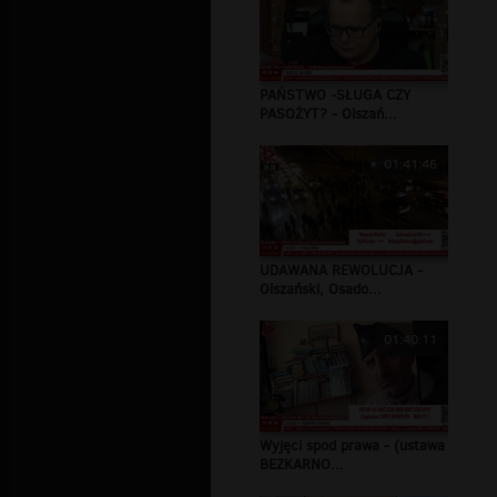
PAŃSTWO -SŁUGA CZY
PASOŻYT? - Olszań...
01:41:46
UDAWANA REWOLUCJA -
Olszański, Osado...
01:40:11
Wyjęci spod prawa - (ustawa
BEZKARNO...