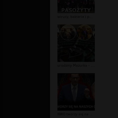
wirusy, bakterie i pasożydy
urodziny Mazurka - Sejm pusty!
NWO tworzy się na naszych oczach