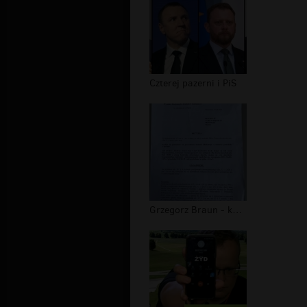
Czterej pazerni i PiS
Grzegorz Braun - kontrola poselska w...