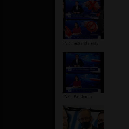
TVP, media dla elity
TVP - Pandemia