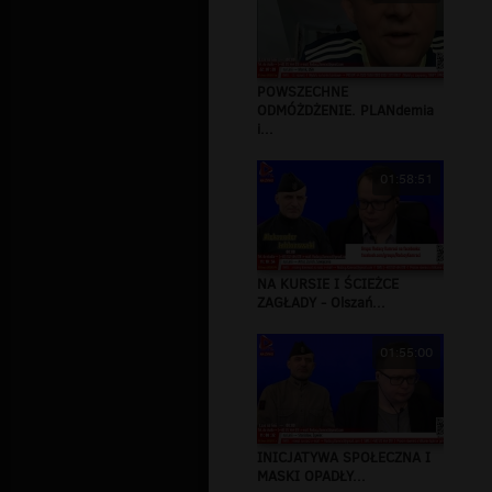
POWSZECHNE
ODMÓŻDŻENIE. PLANdemia
i...
01:58:51
NA KURSIE I ŚCIEŻCE
ZAGŁADY - Olszań...
01:55:00
INICJATYWA SPOŁECZNA I
MASKI OPADŁY...