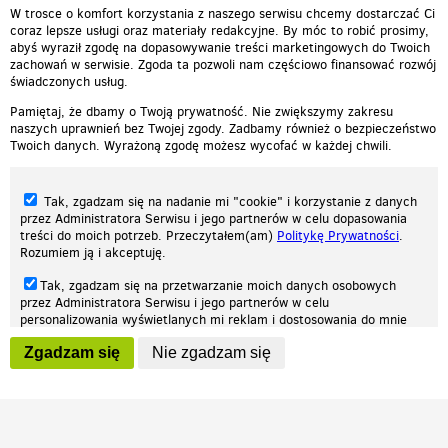
Atak zimy w USA (IAR)
00:00:47
W trosce o komfort korzystania z naszego serwisu chcemy dostarczać Ci
coraz lepsze usługi oraz materiały redakcyjne. By móc to robić prosimy,
abyś wyraził zgodę na dopasowywanie treści marketingowych do Twoich
zachowań w serwisie. Zgoda ta pozwoli nam częściowo finansować rozwój
świadczonych usług.
Pamiętaj, że dbamy o Twoją prywatność. Nie zwiększymy zakresu
naszych uprawnień bez Twojej zgody. Zadbamy również o bezpieczeństwo
Twoich danych. Wyrażoną zgodę możesz wycofać w każdej chwili.
Tak, zgadzam się na nadanie mi "cookie" i korzystanie z danych
przez Administratora Serwisu i jego partnerów w celu dopasowania
treści do moich potrzeb. Przeczytałem(am)
Politykę Prywatności
.
Rozumiem ją i akceptuję.
Nasza strona internetowa używa plików cookies (tzw. ciasteczka) w celach
Tak, zgadzam się na przetwarzanie moich danych osobowych
statystycznych, reklamowych oraz funkcjonalnych. Dzięki nim możemy
przez Administratora Serwisu i jego partnerów w celu
indywidualnie dostosować stronę do twoich potrzeb. Każdy może zaakceptować
personalizowania wyświetlanych mi reklam i dostosowania do mnie
pliki cookies albo ma możliwość wyłączenia ich w przeglądarce, dzięki czemu nie
prezentowanych treści marketingowych. Przeczytałem(am)
Politykę
będą zbierane żadne informacje.
Zgadzam się
Nie zgadzam się
Prywatności
. Rozumiem ją i akceptuję.
Zapoznaj się z naszą polityką prywatności
Ok, rozumiem
Wyrażenie powyższych zgód jest dobrowolne i możesz je w dowolnym
momencie wycofać (na podstronie z
ustawieniami prywatności
),
odznaczając wybraną zgodę i klikając przycisk "nie zgadzam się", z
tym, że wycofanie zgody nie będzie miało wpływu na zgodność z