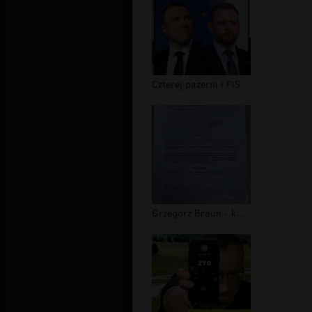
Czterej pazerni i PiS
Grzegorz Braun - kontrola poselska w...