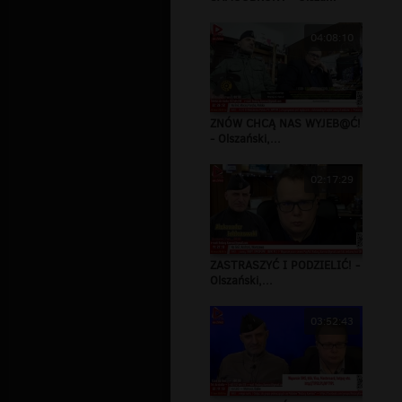
04:08:10
ZNÓW CHCĄ NAS WYJEB@Ć!
- Olszański,...
02:17:29
ZASTRASZYĆ I PODZIELIĆ! -
Olszański,...
03:52:43