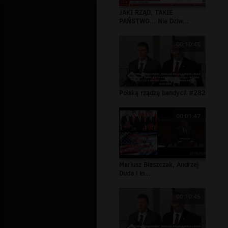
JAKI RZĄD, TAKIE
PAŃSTWO... Nie Dziw...
00:10:45
Polską rządzą bandyci! #282
00:01:47
Mariusz Błaszczak, Andrzej
Duda i in...
00:10:45