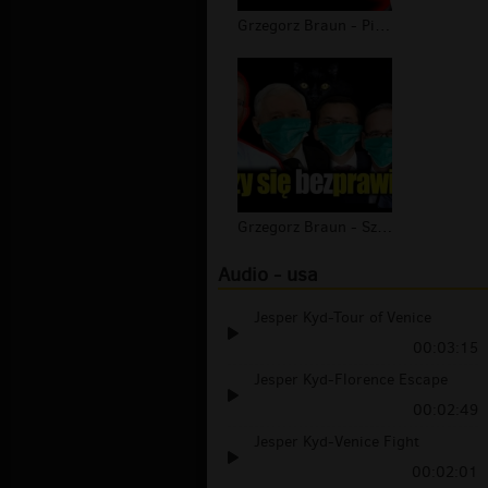
Grzegorz Braun - PiS czyli Prawo i S...
Grzegorz Braun - Szerzy się bezprawi...
Audio - usa
Jesper Kyd-Tour of Venice
00:03:15
Jesper Kyd-Florence Escape
00:02:49
Jesper Kyd-Venice Fight
00:02:01