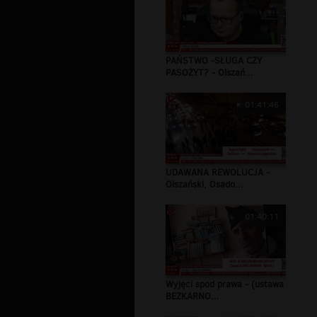
PAŃSTWO -SŁUGA CZY
PASOŻYT? - Olszań...
01:41:46
UDAWANA REWOLUCJA -
Olszański, Osado...
01:40:11
Wyjęci spod prawa - (ustawa
BEZKARNO...