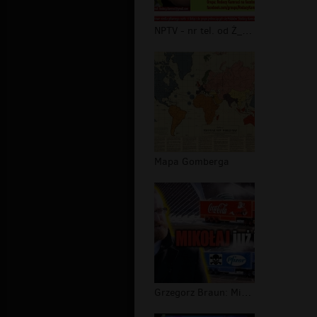
NPTV - nr tel. od Ż_Y_D_A
Mapa Gomberga
Grzegorz Braun: Mikołaj już jedzie!