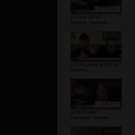
CO CHCĄ UKRYĆ? -
Olszański, Osadowsk...
01:20:17
POD PiS-owską OKUPACJĄ -
Olszański,...
01:56:56
W CO PiS GRA? -
Jabłonowski, Osadows...
03:34:48