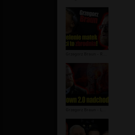
Grzegorz Braun - Rozdzielenie matek...
Grzegorz Braun - Lockdown 2.0 nadcho...