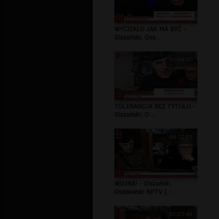
WYCIEKŁO JAK MA BYĆ -
Olszański, Osa...
01:44:40
TOLERANCJA BEZ TYTUŁU -
Olszański, O...
04:12:03
WOJNA! - Olszański,
Osadowski NPTV (...
01:27:44