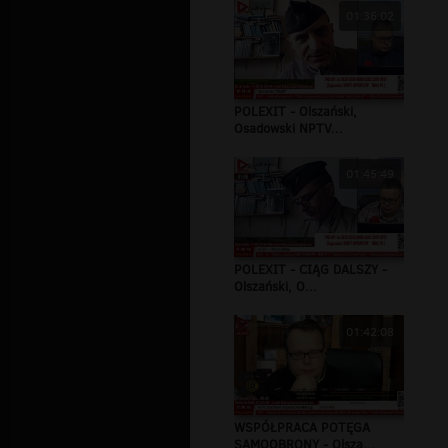
01:36:02
POLEXIT - Olszański,
Osadowski NPTV...
01:45:49
POLEXIT - CIĄG DALSZY -
Olszański, O...
01:42:08
WSPÓŁPRACA POTĘGA
SAMOOBRONY - Olsza...