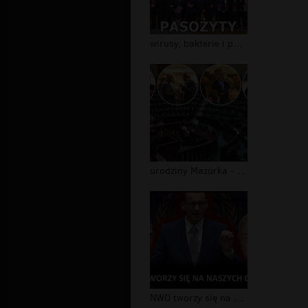
wirusy, bakterie i pasożydy
urodziny Mazurka - Sejm pusty!
NWO tworzy się na naszych oczach