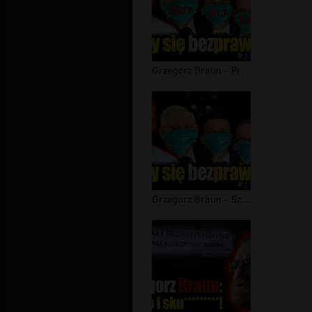
Grzegorz Braun - Przerażająca odpowi...
Grzegorz Braun - Szerzy się bezprawi...