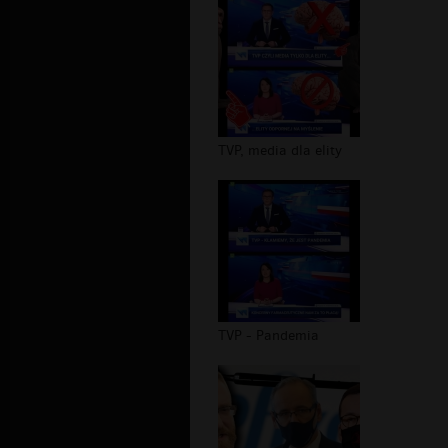
TVP, media dla elity
TVP - Pandemia