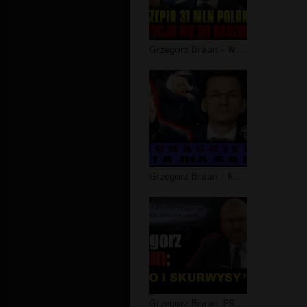
Grzegorz Braun - Wyszczepią 31 MLN P...
Grzegorz Braun - Koronaściema. Teatr...
Grzegorz Braun: PRAWO i SKURWYSY*STW...