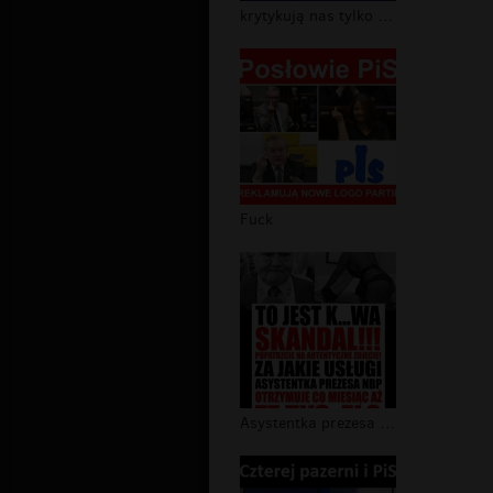
krytykują nas tylko wrogowie narodu
Fuck
Asystentka prezesa NBP