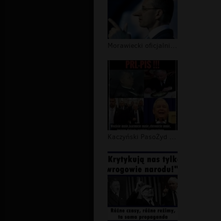
Morawiecki oficjalnie uznany za kłam...
Kaczyński PasoŻyd III RP