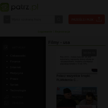
Logowanie
|
Rejestracja
Filmy - usa
ARTYKUŁY
00:04:16
Ciekawostki
Finanse
Internet
Medycyna
Polacz wszystkie kropki.
Prawo
PLANdemia C...
Sprzęt
Technologia
01:56:24
MUZYKA
ZDJĘCIA