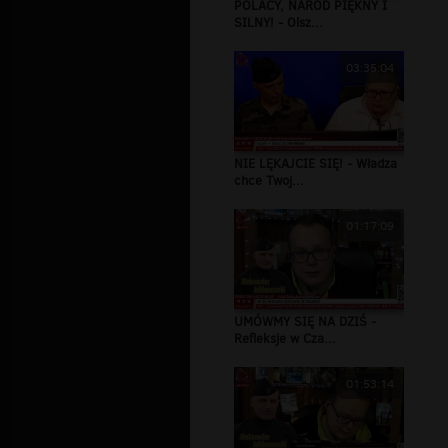
POLACY, NARÓD PIĘKNY I
SILNY! - Olsz...
03:35:04
NIE LĘKAJCIE SIĘ! - Władza
chce Twoj...
01:17:09
UMÓWMY SIĘ NA DZIŚ -
Refleksje w Cza...
01:53:14