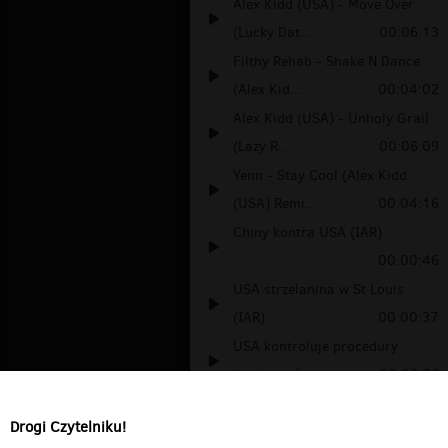
Alex Kidd (USA) - Move Over
(Lucky Dat...
00:06:13
Filthy Rehab - Shake N Dance
(Alex Kid...
00:04:02
Alex Kidd (USA) - Unholy Grail
(Lazy R...
00:06:09
Yenn - Stay Cool (Alex Kidd
(USA) Remi...
00:04:16
Chiny kontra USA (IAR)
00:00:46
USA strzelanina w St Louis
(IAR)
00:00:37
USA kontroluje procedury
bezpieczeństw...
00:00:36
Sąd USA odrzuca prośbę
Drogi Czytelniku!
Polańskiego (IA...
00:00:53