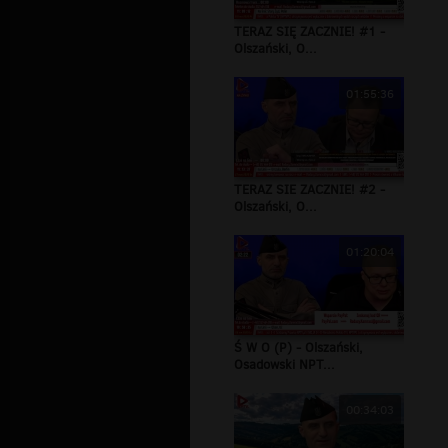
TERAZ SIĘ ZACZNIE! #1 -
Olszański, O...
01:55:36
TERAZ SIE ZACZNIE! #2 -
Olszański, O...
01:20:04
Ś W O (P) - Olszański,
Osadowski NPT...
00:34:03