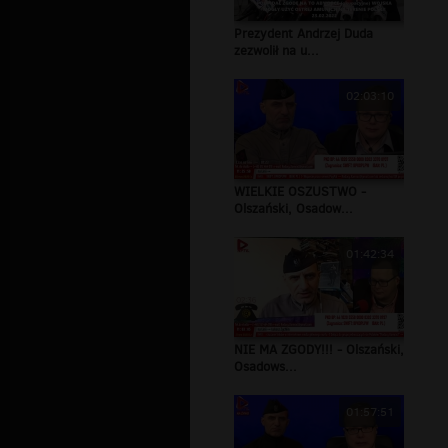
Prezydent Andrzej Duda
zezwolił na u...
02:03:10
WIELKIE OSZUSTWO -
Olszański, Osadow...
01:42:34
NIE MA ZGODY!!! - Olszański,
Osadows...
01:57:51