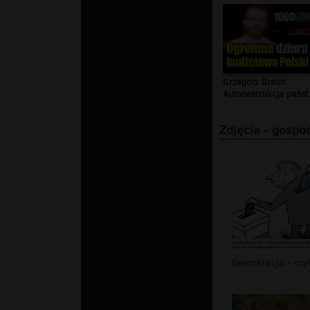
00
Grzegorz Braun:
Autodestrukcja państ.
Zdjęcia - gospo