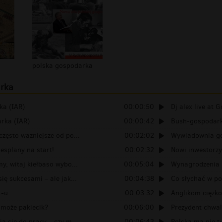
polska gospodarka
arka
ka (IAR)
00:00:50
Dj alex live at 
rka (IAR)
00:00:42
Bush-gospodar
często wazniejsze od po...
00:02:02
Wywiadownia go
esplany na start!
00:02:32
Nowi inwestorzy 
y, witaj kiełbaso wybo...
00:05:04
Wynagrodzenia 
ię sukcesami – ale jak...
00:04:38
Co słychać w po
t-u
00:03:32
Anglikom ciężko 
A może pakiecik?
00:06:00
Prezydent chwal
ą się do pracy – czy m...
00:06:43
Polska ma nie ty