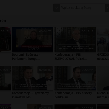
rka
:36:15
00:04:07
00:18:12
Dobromir Sośnierz -
Konfederacja - PiS
GRZEGO
Parlament Europe...
ZDEMOLOWAŁ Polski...
obostrze
:04:01
00:08:35
00:08:44
Konfederacja - Ujawniamy
Konfederacja - PiS niszczy
Michał 
kłamstwa Mo...
polską en...
ustroju n
:01:36
00:05:19
00:36:52