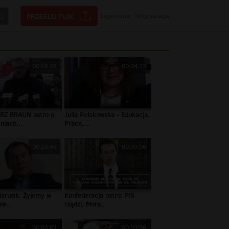
Logowanie
|
Rejestracja
00:08:36
00:04:13
RZ BRAUN ostro o
Julia Polakowska - Edukacja,
niach...
Praca,...
00:28:45
00:09:06
Marusik: Żyjemy w
Konfederacja ostro: PiS
ie...
rządzi, Mora...
00:03:03
00:03:06