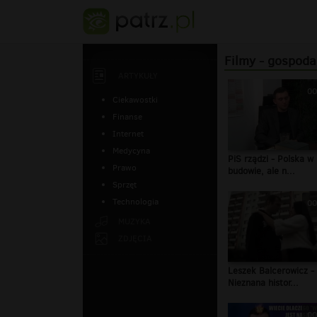
Filmy - gospoda
ARTYKUŁY
00
Ciekawostki
Finanse
Internet
Medycyna
PiS rządzi - Polska w
Prawo
budowie, ale n...
Sprzęt
Technologia
00
MUZYKA
ZDJĘCIA
Leszek Balcerowicz -
Nieznana histor...
00