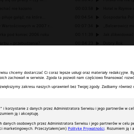
echać nie kazano
00:03:58
Hotel w Rzymie 
piłuje gałąź, na które...
00:04:54
Gospodarka Polsk
 Wartościowych w 2007 r...
00:07:34
„Balcerowicz mus
rka pod koniec 2006 roku
00:11:39
Jak zlikwidować
arbu – przebudzenie?
00:04:23
Dobry Rok
ka kwitnie – czy aby na...
00:08:42
Kataster na ryn
wisu chcemy dostarczać Ci coraz lepsze usługi oraz materiały redakcyjne. B
ich zachowań w serwisie. Zgoda ta pozwoli nam częściowo finansować rozwó
 zwiększymy zakresu naszych uprawnień bez Twojej zgody. Zadbamy również
 i korzystanie z danych przez Administratora Serwisu i jego partnerów w ce
ozumiem ją i akceptuję.
h danych osobowych przez Administratora Serwisu i jego partnerów w celu pe
ści marketingowych. Przeczytałem(am)
Politykę Prywatności
. Rozumiem ją i 