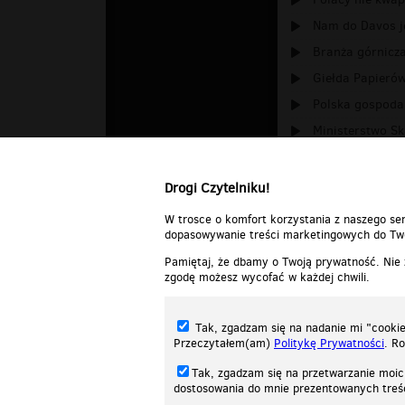
Nam do Davos j
Branża górnicza 
Giełda Papierów
Polska gospoda
Ministerstwo Sk
Polska gospodar
Drogi Czytelniku!
W trosce o komfort korzystania z naszego ser
dopasowywanie treści marketingowych do Two
Pamiętaj, że dbamy o Twoją prywatność. Nie
zgodę możesz wycofać w każdej chwili.
Tak, zgadzam się na nadanie mi "cookie"
Przeczytałem(am)
Politykę Prywatności
. R
Tak, zgadzam się na przetwarzanie moic
dostosowania do mnie prezentowanych tre