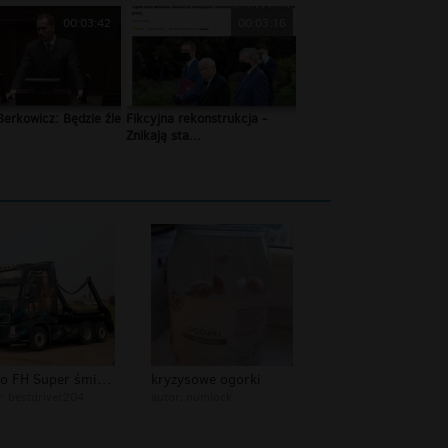
00:03:42
00:03:16
erkowicz: Będzie źle
Fikcyjna rekonstrukcja -
.
Znikają sta...
Volvo FH Super śmieciarka
kryzysowe ogorki
r:
bestdriver204
autor:
numlock