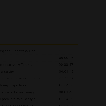
Gospoda Glogowska Elec...
00:03:35
ka
00:00:46
spodarcza w Toruniu
00:00:47
w strefie
00:01:43
uszczuplone nowym projek...
00:02:32
lskiej gospodarce?
00:04:56
o pracę, bo nie umieją...
00:01:48
i premiera za sukcesy g...
00:04:39
le wysokie podatki, co...
00:04:53