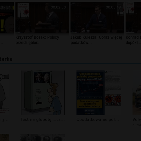
:37:51
00:02:50
00:05:18
Krzysztof Bosak: Polscy
Jakub Kulesza: Coraz więcej
Konrad B
..
przedsiębior...
podatków...
dopóki..
darka
Demokracja - czyli jak kupować wybor...
Test na głupotę ...czyli program 500...
Opodatkowanie polskiej gospodarki NA...
auto