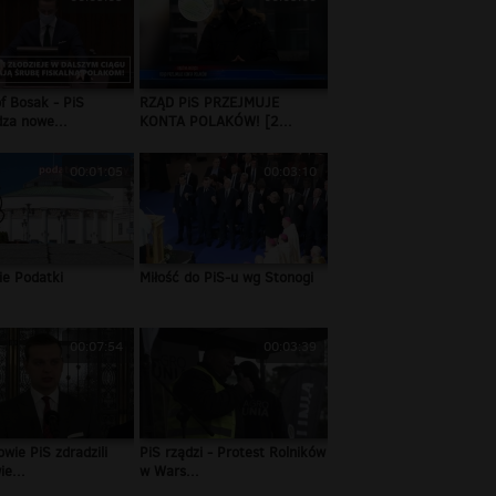
f Bosak - PiS
RZĄD PiS PRZEJMUJE
za nowe...
KONTA POLAKÓW! [2...
00:01:05
00:03:10
ie Podatki
Miłość do PiS-u wg Stonogi
00:07:54
00:03:39
wie PiS zdradzili
PiS rządzi - Protest Rolników
ie...
w Wars...