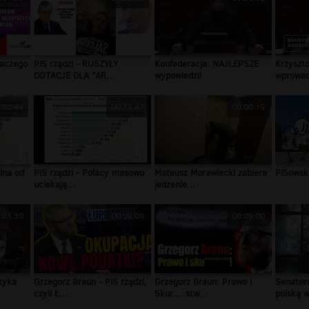
laczego
PiS rządzi - RUSZYŁY
Konfederacja: NAJLEPSZE
Krzyszto
DOTACJE DLA "AR...
wypowiedzi!
wprowad
:02:44
00:15:47
00:00:15
lna od
PiS rządzi - Polacy masowo
Mateusz Morawiecki zabiera
PiSowsk
uciekają...
jedzenie...
:01:30
00:09:00
00:09:00
tyka
Grzegorz Braun - PiS rządzi,
Grzegorz Braun: Prawo i
Senatoro
czyli Ł...
Skur.....stw...
polską w