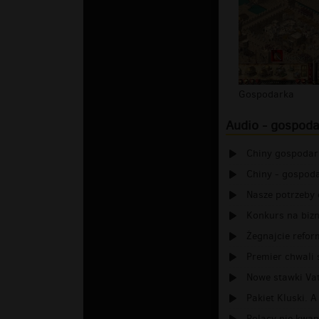
Gospodarka
Audio - gospod
Chiny gospodar
Chiny - gospoda
Nasze potrzeby 
Konkurs na bizn
Żegnajcie reform
Premier chwali s
Nowe stawki Va
Pakiet Kluski. 
Polacy nie kwapi