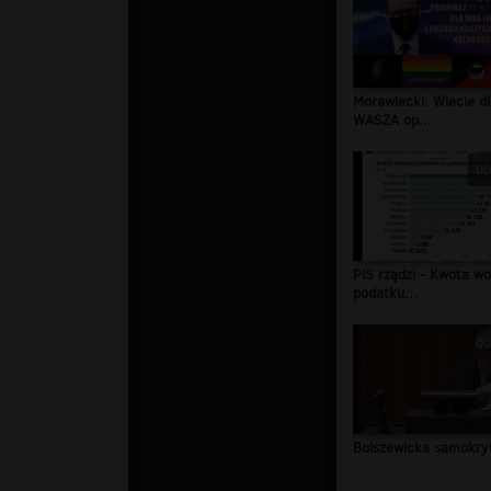
Morawiecki: Wiecie d
WASZA op...
00
PiS rządzi - Kwota wo
podatku...
00
Bolszewicka samokry