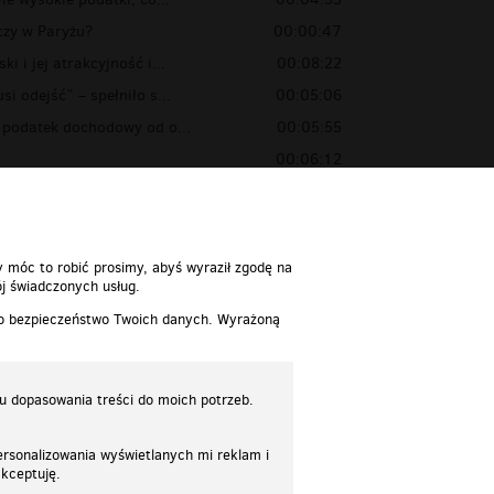
czy w Paryżu?
00:00:47
i i jej atrakcyjność i...
00:08:22
i odejść” – spełniło s...
00:05:06
 podatek dochodowy od o...
00:05:55
00:06:12
ku nieruchomości
00:02:09
y móc to robić prosimy, abyś wyraził zgodę na
j świadczonych usług.
 o bezpieczeństwo Twoich danych. Wyrażoną
lu dopasowania treści do moich potrzeb.
rsonalizowania wyświetlanych mi reklam i
akceptuję.