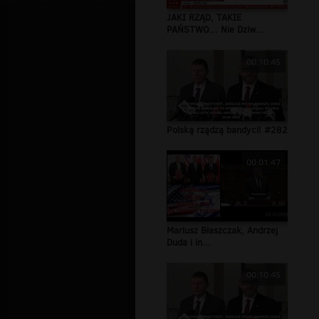
JAKI RZĄD, TAKIE
PAŃSTWO... Nie Dziw...
00:10:45
Polską rządzą bandyci! #282
00:01:47
Mariusz Błaszczak, Andrzej
Duda i in...
00:10:45