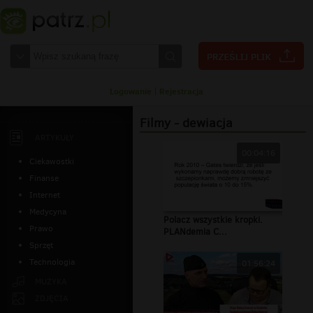
Logowanie
|
Rejestracja
Filmy - dewiacja
ARTYKUŁY
00:04:16
Ciekawostki
Finanse
Internet
Medycyna
Polacz wszystkie kropki.
Prawo
PLANdemia C...
Sprzęt
Technologia
01:56:24
MUZYKA
ZDJĘCIA