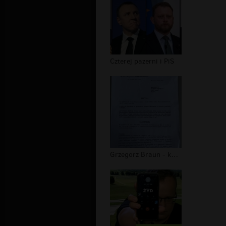
Czterej pazerni i PiS
Grzegorz Braun - kontrola poselska w...