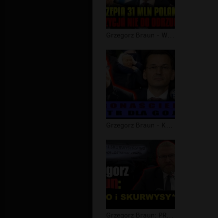
Grzegorz Braun - Wyszczepią 31 MLN P...
Grzegorz Braun - Koronaściema. Teatr...
Grzegorz Braun: PRAWO i SKURWYSY*STW...