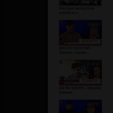
Prezydent Andrzej Duda
zezwolił na u...
02:03:10
WIELKIE OSZUSTWO -
Olszański, Osadow...
01:42:34
NIE MA ZGODY!!! - Olszański,
Osadows...
01:57:51