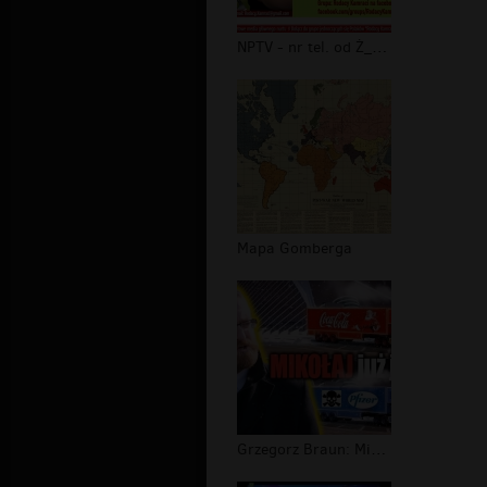
NPTV - nr tel. od Ż_Y_D_A
Mapa Gomberga
Grzegorz Braun: Mikołaj już jedzie!