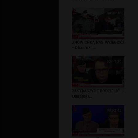
04:08:10
ZNÓW CHCĄ NAS WYJEB@Ć!
- Olszański,...
02:17:29
ZASTRASZYĆ I PODZIELIĆ! -
Olszański,...
03:52:43