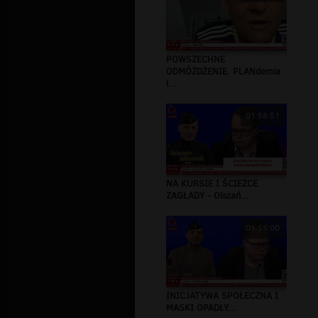
POWSZECHNE
ODMÓŻDŻENIE. PLANdemia
i...
01:58:51
NA KURSIE I ŚCIEŻCE
ZAGŁADY - Olszań...
01:55:00
INICJATYWA SPOŁECZNA I
MASKI OPADŁY...