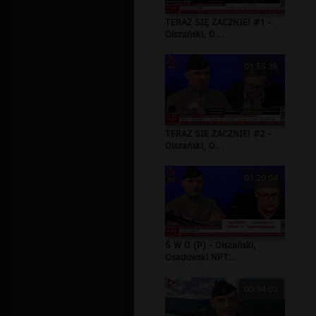
TERAZ SIĘ ZACZNIE! #1 -
Olszański, O...
01:55:36
TERAZ SIE ZACZNIE! #2 -
Olszański, O...
01:20:04
Ś W O (P) - Olszański,
Osadowski NPT...
00:34:03