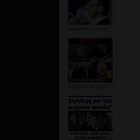
Morawiecki oficjalnie uznany za kłam...
Kaczyński PasoŻyd III RP