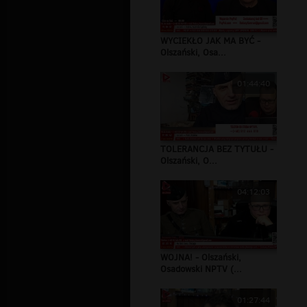
WYCIEKŁO JAK MA BYĆ -
Olszański, Osa...
01:44:40
TOLERANCJA BEZ TYTUŁU -
Olszański, O...
04:12:03
WOJNA! - Olszański,
Osadowski NPTV (...
01:27:44