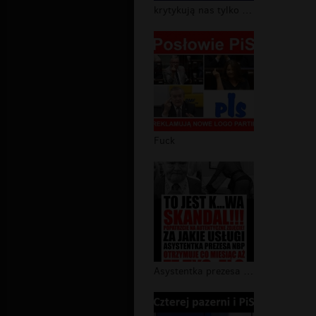
krytykują nas tylko wrogowie narodu
Fuck
Asystentka prezesa NBP