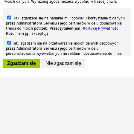
Twoich danych. Wyrażoną zgodę możesz wycofać w każdej chwili.
Tak, zgadzam się na nadanie mi "cookie" i korzystanie z danych
przez Administratora Serwisu i jego partnerów w celu dopasowania
treści do moich potrzeb. Przeczytałem(am)
Politykę Prywatności
.
Rozumiem ją i akceptuję.
Nasza strona internetowa używa plików cookies (tzw. ciasteczka) w celach
Tak, zgadzam się na przetwarzanie moich danych osobowych
statystycznych, reklamowych oraz funkcjonalnych. Dzięki nim możemy
przez Administratora Serwisu i jego partnerów w celu
indywidualnie dostosować stronę do twoich potrzeb. Każdy może zaakceptować
personalizowania wyświetlanych mi reklam i dostosowania do mnie
pliki cookies albo ma możliwość wyłączenia ich w przeglądarce, dzięki czemu nie
prezentowanych treści marketingowych. Przeczytałem(am)
Politykę
będą zbierane żadne informacje.
Zgadzam się
Nie zgadzam się
Prywatności
. Rozumiem ją i akceptuję.
Zapoznaj się z naszą polityką prywatności
Ok, rozumiem
Wyrażenie powyższych zgód jest dobrowolne i możesz je w dowolnym
momencie wycofać (na podstronie z
ustawieniami prywatności
),
odznaczając wybraną zgodę i klikając przycisk "nie zgadzam się", z
tym, że wycofanie zgody nie będzie miało wpływu na zgodność z
prawem przetwarzania na podstawie zgody, przed jej wycofaniem.
Patrz.pl
Strona główna
Regulamin