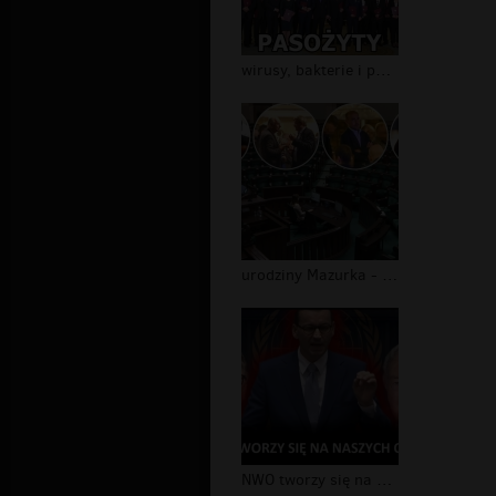
wirusy, bakterie i pasożydy
urodziny Mazurka - Sejm pusty!
NWO tworzy się na naszych oczach