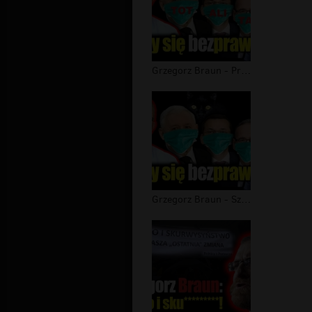
Grzegorz Braun - Przerażająca odpowi...
Grzegorz Braun - Szerzy się bezprawi...