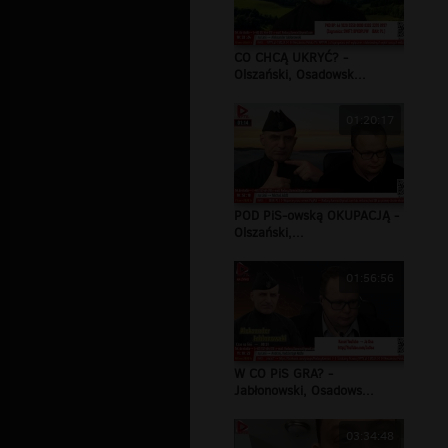
CO CHCĄ UKRYĆ? -
Olszański, Osadowsk...
01:20:17
POD PiS-owską OKUPACJĄ -
Olszański,...
01:56:56
W CO PiS GRA? -
Jabłonowski, Osadows...
03:34:48