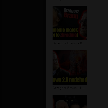
Grzegorz Braun - Rozdzielenie matek...
Grzegorz Braun - Lockdown 2.0 nadcho...