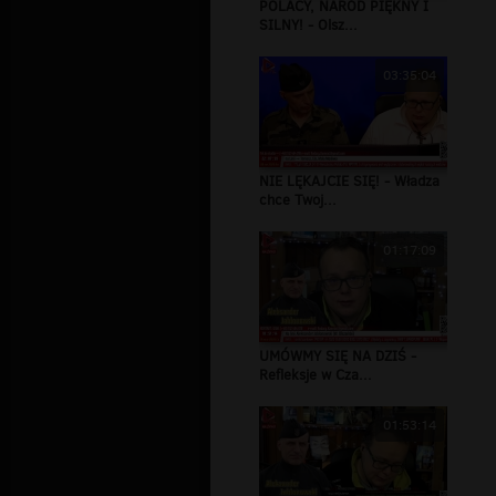
POLACY, NARÓD PIĘKNY I
SILNY! - Olsz...
03:35:04
NIE LĘKAJCIE SIĘ! - Władza
chce Twoj...
01:17:09
UMÓWMY SIĘ NA DZIŚ -
Refleksje w Cza...
01:53:14