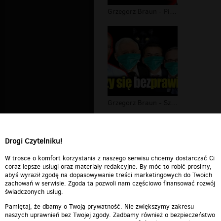
Grzegorz Braun - PiS czyli Prawo i S...
Grzegorz Braun - Szerzy się bezprawi...
Audio - dewiacja
Drogi Czytelniku!
artur z jeleniej gory rozmowa z
pedale...
00:10:36
W trosce o komfort korzystania z naszego serwisu chcemy dostarczać Ci
coraz lepsze usługi oraz materiały redakcyjne. By móc to robić prosimy,
abyś wyraził zgodę na dopasowywanie treści marketingowych do Twoich
zachowań w serwisie. Zgoda ta pozwoli nam częściowo finansować rozwój
świadczonych usług.
Pamiętaj, że dbamy o Twoją prywatność. Nie zwiększymy zakresu
naszych uprawnień bez Twojej zgody. Zadbamy również o bezpieczeństwo