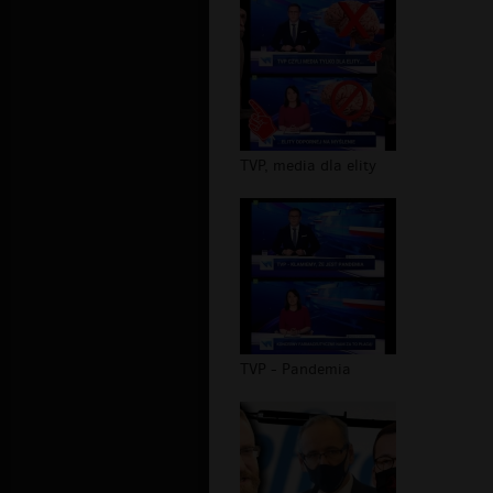
TVP, media dla elity
TVP - Pandemia