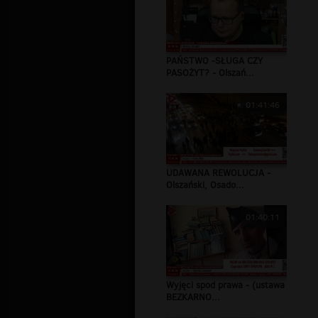
PAŃSTWO -SŁUGA CZY
PASOŻYT? - Olszań...
01:41:46
UDAWANA REWOLUCJA -
Olszański, Osado...
01:40:11
Wyjęci spod prawa - (ustawa
BEZKARNO...