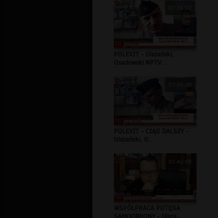
01:36:02
POLEXIT - Olszański,
Osadowski NPTV...
01:45:49
POLEXIT - CIĄG DALSZY -
Olszański, O...
01:42:08
WSPÓŁPRACA POTĘGA
SAMOOBRONY - Olsza...