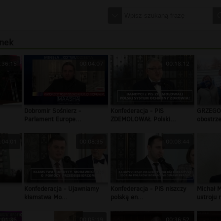
ynek
:36:15
00:04:07
00:18:12
Dobromir Sośnierz -
Konfederacja - PiS
GRZEGO
Parlament Europe...
ZDEMOLOWAŁ Polski...
obostrze
:04:01
00:08:35
00:08:44
Konfederacja - Ujawniamy
Konfederacja - PiS niszczy
Michał 
kłamstwa Mo...
polską en...
ustroju n
:01:36
00:05:19
00:36:52