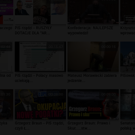
laczego
PiS rządzi - RUSZYŁY
Konfederacja: NAJLEPSZE
Krzyszto
DOTACJE DLA "AR...
wypowiedzi!
wprowad
:02:44
00:15:47
00:00:15
lna od
PiS rządzi - Polacy masowo
Mateusz Morawiecki zabiera
PiSowsk
uciekają...
jedzenie...
:01:30
00:09:00
00:09:00
tyka
Grzegorz Braun - PiS rządzi,
Grzegorz Braun: Prawo i
Senatoro
czyli Ł...
Skur.....stw...
polską w