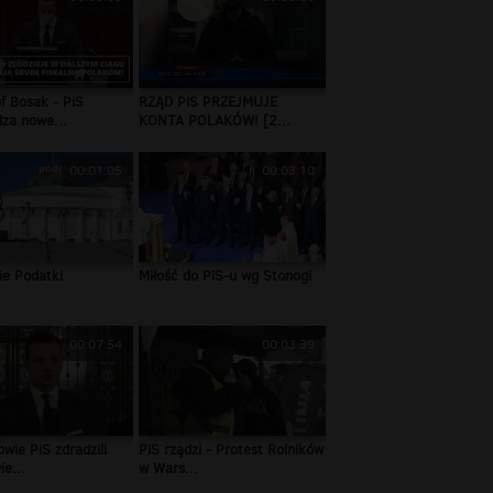
f Bosak - PiS
RZĄD PiS PRZEJMUJE
za nowe...
KONTA POLAKÓW! [2...
00:01:05
00:03:10
ie Podatki
Miłość do PiS-u wg Stonogi
00:07:54
00:03:39
wie PiS zdradzili
PiS rządzi - Protest Rolników
ie...
w Wars...