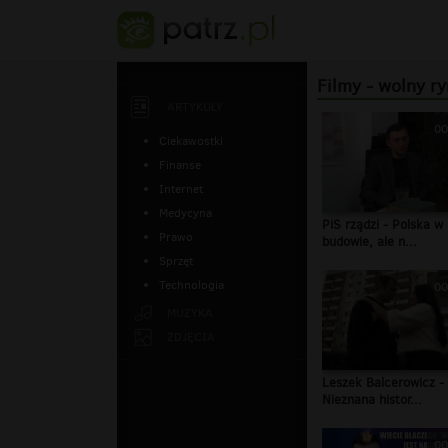
Filmy - wolny r
ARTYKUŁY
00
Ciekawostki
Finanse
Internet
Medycyna
PiS rządzi - Polska w
Prawo
budowie, ale n...
Sprzęt
Technologia
00
MUZYKA
ZDJĘCIA
Leszek Balcerowicz -
Nieznana histor...
00