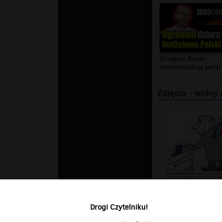
00
Grzegorz Braun:
Autodestrukcja państ.
Zdjęcia - wolny
Drogi Czytelniku!