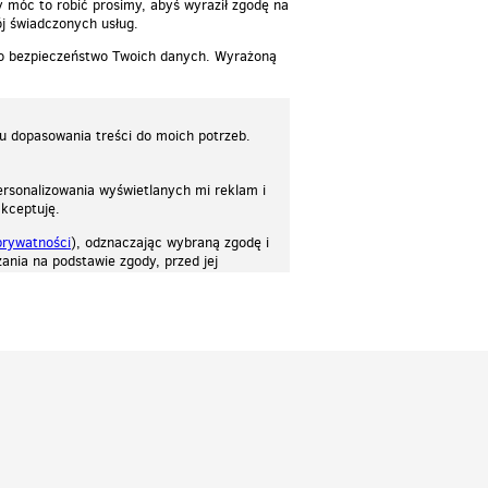
y móc to robić prosimy, abyś wyraził zgodę na
j świadczonych usług.
 o bezpieczeństwo Twoich danych. Wyrażoną
lu dopasowania treści do moich potrzeb.
rsonalizowania wyświetlanych mi reklam i
akceptuję.
prywatności
), odznaczając wybraną zgodę i
ania na podstawie zgody, przed jej
osować stronę do twoich potrzeb. Każdy może zaakceptować pliki cookies albo ma
cje.