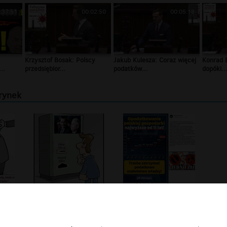
:37:51
00:02:50
00:05:18
Krzysztof Bosak: Polscy
Jakub Kulesza: Coraz więcej
Konrad B
..
przedsiębior...
podatków...
dopóki..
 rynek
Demokracja - czyli jak kupować wybor...
Test na głupotę ...czyli program 500...
Opodatkowanie polskiej gospodarki NA...