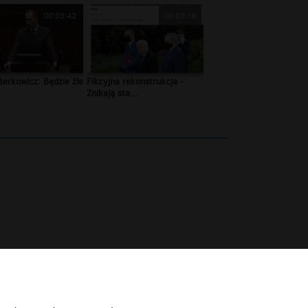
00:03:42
00:03:16
erkowicz: Będzie źle
Fikcyjna rekonstrukcja -
.
Znikają sta...