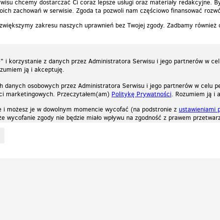
wisu chcemy dostarczać Ci coraz lepsze usługi oraz materiały redakcyjne. B
ich zachowań w serwisie. Zgoda ta pozwoli nam częściowo finansować rozwó
 zwiększymy zakresu naszych uprawnień bez Twojej zgody. Zadbamy również
 i korzystanie z danych przez Administratora Serwisu i jego partnerów w ce
ozumiem ją i akceptuję.
h danych osobowych przez Administratora Serwisu i jego partnerów w celu pe
ści marketingowych. Przeczytałem(am)
Politykę Prywatności
. Rozumiem ją i 
e i możesz je w dowolnym momencie wycofać (na podstronie z
ustawieniami 
, że wycofanie zgody nie będzie miało wpływu na zgodność z prawem przetwarz
ystycznych, reklamowych oraz funkcjonalnych. Dzięki nim możemy indywidualnie dost
liwość wyłączenia ich w przeglądarce, dzięki czemu nie będą zbierane żadne informa
Zapoznaj się z naszą polityką prywatności
Ok, rozumiem