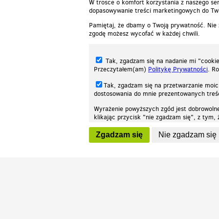
W trosce o komfort korzystania z naszego ser
dopasowywanie treści marketingowych do Two
Pamiętaj, że dbamy o Twoją prywatność. Nie
zgodę możesz wycofać w każdej chwili.
Tak, zgadzam się na nadanie mi "cookie"
Przeczytałem(am)
Politykę Prywatności
. R
Tak, zgadzam się na przetwarzanie moic
dostosowania do mnie prezentowanych tre
Wyrażenie powyższych zgód jest dobrowoln
klikając przycisk "nie zgadzam się", z tym
Nasza strona internetowa używa plików cookies (tzw. ciasteczka) w celach stat
wycofaniem.
moż
Zgadzam się
Nie zgadzam się