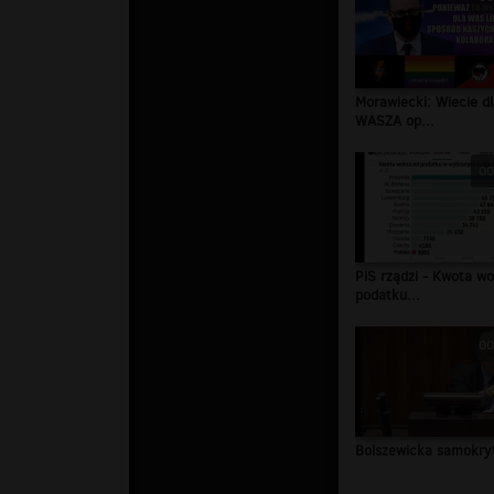
Morawiecki: Wiecie d
WASZA op...
00
PiS rządzi - Kwota wo
podatku...
00
Bolszewicka samokry