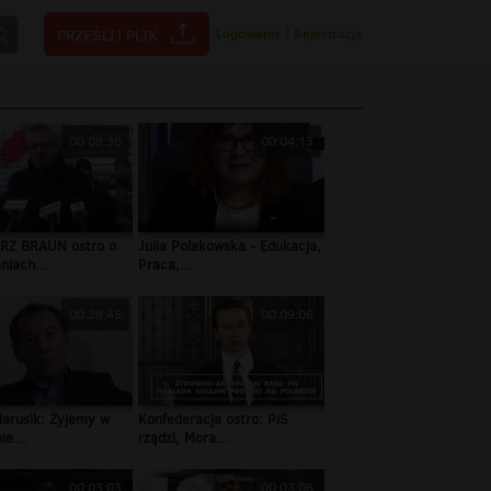
Logowanie
|
Rejestracja
00:08:36
00:04:13
RZ BRAUN ostro o
Julia Polakowska - Edukacja,
niach...
Praca,...
00:28:45
00:09:06
Marusik: Żyjemy w
Konfederacja ostro: PiS
ie...
rządzi, Mora...
00:03:03
00:03:06