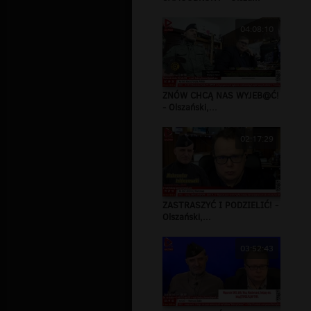
04:08:10
ZNÓW CHCĄ NAS WYJEB@Ć!
- Olszański,...
02:17:29
ZASTRASZYĆ I PODZIELIĆ! -
Olszański,...
03:52:43