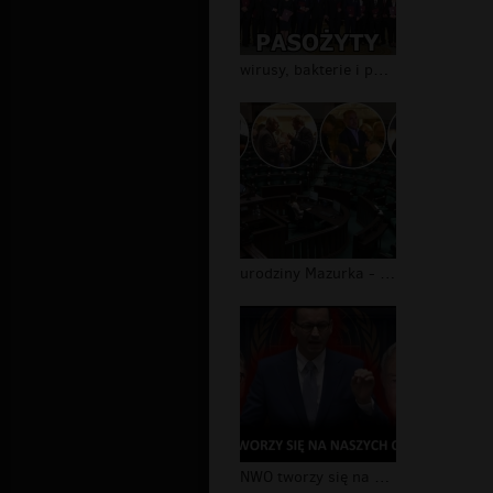
wirusy, bakterie i pasożydy
urodziny Mazurka - Sejm pusty!
NWO tworzy się na naszych oczach