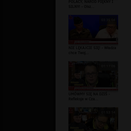
POLACY, NARÓD PIĘKNY I
SILNY! - Olsz...
03:35:04
NIE LĘKAJCIE SIĘ! - Władza
chce Twoj...
01:17:09
UMÓWMY SIĘ NA DZIŚ -
Refleksje w Cza...
01:53:14