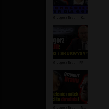
Grzegorz Braun - Koronaściema. Teatr...
Grzegorz Braun: PRAWO i SKURWYSY*STW...
Grzegorz Braun - Rozdzielenie matek...