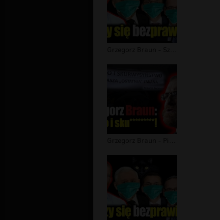
Grzegorz Braun - Szerzy się bezprawi...
Grzegorz Braun - PiS czyli Prawo i S...