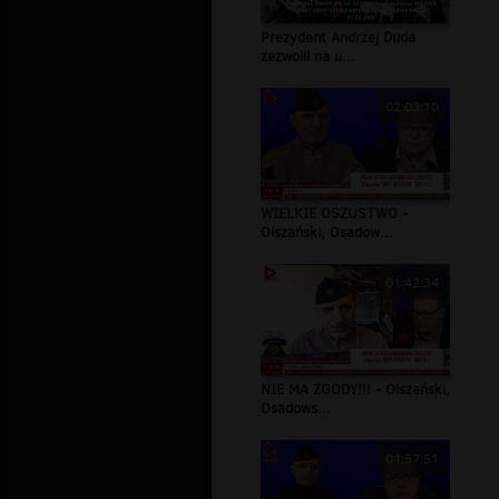
Prezydent Andrzej Duda
zezwolił na u...
02:03:10
WIELKIE OSZUSTWO -
Olszański, Osadow...
01:42:34
NIE MA ZGODY!!! - Olszański,
Osadows...
01:57:51