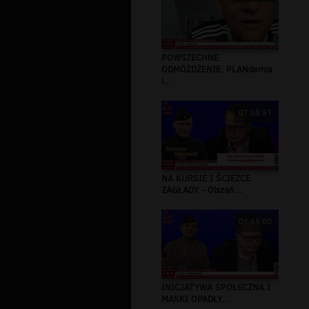
POWSZECHNE
ODMÓŻDŻENIE. PLANdemia
i...
01:58:51
NA KURSIE I ŚCIEŻCE
ZAGŁADY - Olszań...
01:55:00
INICJATYWA SPOŁECZNA I
MASKI OPADŁY...