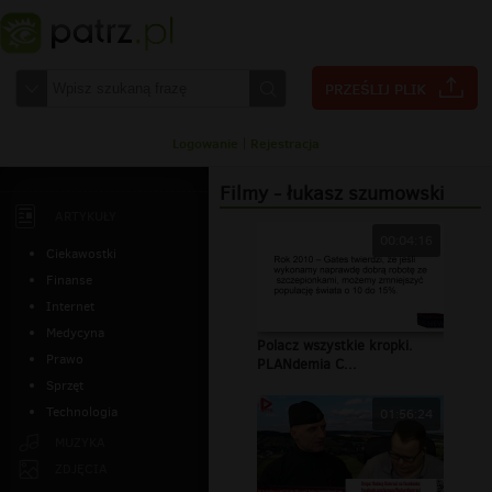
Logowanie
|
Rejestracja
Filmy - łukasz szumowski
ARTYKUŁY
00:04:16
Ciekawostki
Finanse
Internet
Medycyna
Polacz wszystkie kropki.
Prawo
PLANdemia C...
Sprzęt
Technologia
01:56:24
MUZYKA
ZDJĘCIA