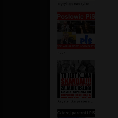
krytykują nas tylko wrogowie narodu
Fuck
Asystentka prezesa NBP