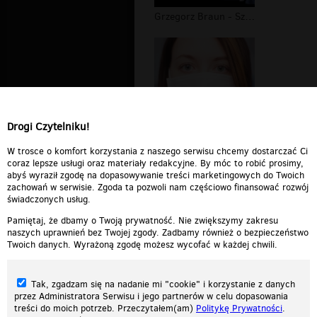
Grzegorz Braun - Szerzy się bezprawi...
Drogi Czytelniku!
Plandemia koronaświrus #3
W trosce o komfort korzystania z naszego serwisu chcemy dostarczać Ci
coraz lepsze usługi oraz materiały redakcyjne. By móc to robić prosimy,
abyś wyraził zgodę na dopasowywanie treści marketingowych do Twoich
zachowań w serwisie. Zgoda ta pozwoli nam częściowo finansować rozwój
świadczonych usług.
Pamiętaj, że dbamy o Twoją prywatność. Nie zwiększymy zakresu
naszych uprawnień bez Twojej zgody. Zadbamy również o bezpieczeństwo
Twoich danych. Wyrażoną zgodę możesz wycofać w każdej chwili.
Tak, zgadzam się na nadanie mi "cookie" i korzystanie z danych
przez Administratora Serwisu i jego partnerów w celu dopasowania
treści do moich potrzeb. Przeczytałem(am)
Politykę Prywatności
.