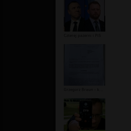
Czterej pazerni i PiS
Grzegorz Braun - kontrola poselska w...