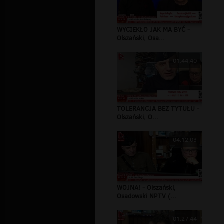
WYCIEKŁO JAK MA BYĆ -
Olszański, Osa...
01:44:40
TOLERANCJA BEZ TYTUŁU -
Olszański, O...
04:12:03
WOJNA! - Olszański,
Osadowski NPTV (...
01:27:44