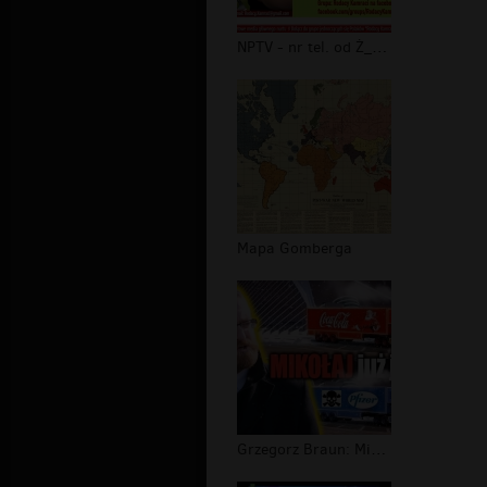
NPTV - nr tel. od Ż_Y_D_A
Mapa Gomberga
Grzegorz Braun: Mikołaj już jedzie!