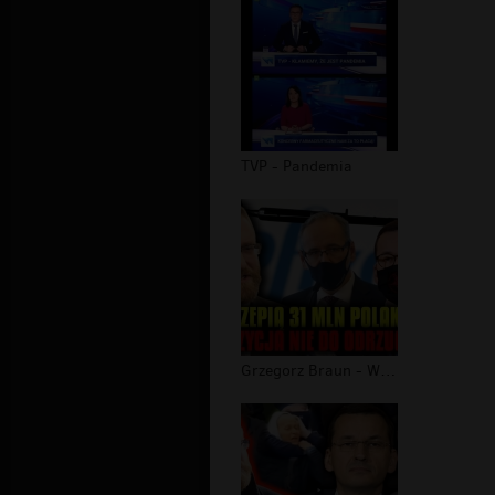
TVP - Pandemia
Grzegorz Braun - Wyszczepią 31 MLN P...