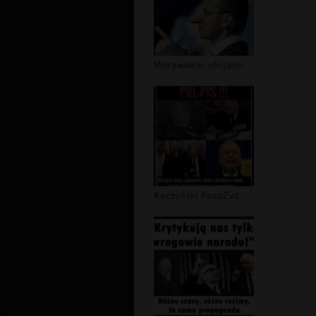
Morawiecki oficjalnie uznany za kłam...
Kaczyński PasoŻyd III RP