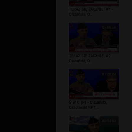
TERAZ SIĘ ZACZNIE! #1 -
Olszański, O...
01:55:36
TERAZ SIE ZACZNIE! #2 -
Olszański, O...
01:20:04
Ś W O (P) - Olszański,
Osadowski NPT...
00:34:03