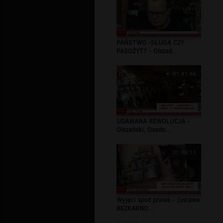
PAŃSTWO -SŁUGA CZY
PASOŻYT? - Olszań...
01:41:46
UDAWANA REWOLUCJA -
Olszański, Osado...
01:40:11
Wyjęci spod prawa - (ustawa
BEZKARNO...