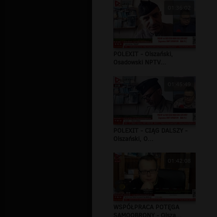
01:36:02
POLEXIT - Olszański,
Osadowski NPTV...
01:45:49
POLEXIT - CIĄG DALSZY -
Olszański, O...
01:42:08
WSPÓŁPRACA POTĘGA
SAMOOBRONY - Olsza...