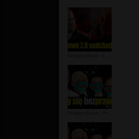
Grzegorz Braun - Lockdown 2.0 nadcho...
Grzegorz Braun - Przerażająca odpowi...