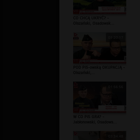
CO CHCĄ UKRYĆ? -
Olszański, Osadowsk...
01:20:17
POD PiS-owską OKUPACJĄ -
Olszański,...
01:56:56
W CO PiS GRA? -
Jabłonowski, Osadows...
03:34:48