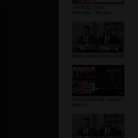
JAKI RZĄD, TAKIE
PAŃSTWO... Nie Dziw...
00:10:45
Polską rządzą bandyci! #282
00:01:47
Mariusz Błaszczak, Andrzej
Duda i in...
00:10:45