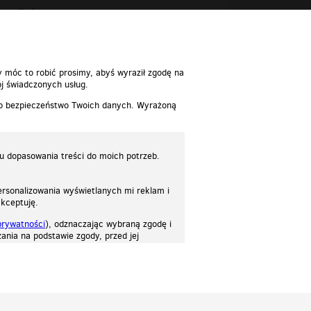
Polecane
y móc to robić prosimy, abyś wyraził zgodę na
j świadczonych usług.
 o bezpieczeństwo Twoich danych. Wyrażoną
lu dopasowania treści do moich potrzeb.
rsonalizowania wyświetlanych mi reklam i
akceptuję.
prywatności
), odznaczając wybraną zgodę i
ania na podstawie zgody, przed jej
osować stronę do twoich potrzeb. Każdy może zaakceptować pliki cookies albo ma
cje.