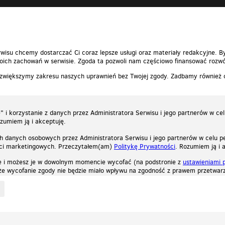
wisu chcemy dostarczać Ci coraz lepsze usługi oraz materiały redakcyjne. B
ich zachowań w serwisie. Zgoda ta pozwoli nam częściowo finansować rozwó
 zwiększymy zakresu naszych uprawnień bez Twojej zgody. Zadbamy również
 i korzystanie z danych przez Administratora Serwisu i jego partnerów w ce
ozumiem ją i akceptuję.
h danych osobowych przez Administratora Serwisu i jego partnerów w celu pe
ści marketingowych. Przeczytałem(am)
Politykę Prywatności
. Rozumiem ją i 
e i możesz je w dowolnym momencie wycofać (na podstronie z
ustawieniami 
, że wycofanie zgody nie będzie miało wpływu na zgodność z prawem przetwarz
ystycznych, reklamowych oraz funkcjonalnych. Dzięki nim możemy indywidualnie dost
liwość wyłączenia ich w przeglądarce, dzięki czemu nie będą zbierane żadne informa
Zapoznaj się z naszą polityką prywatności
Ok, rozumiem