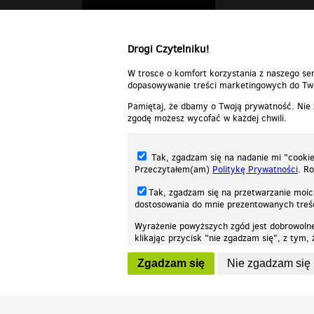
Drogi Czytelniku!
W trosce o komfort korzystania z naszego ser
dopasowywanie treści marketingowych do Two
Pamiętaj, że dbamy o Twoją prywatność. Nie
zgodę możesz wycofać w każdej chwili.
Tak, zgadzam się na nadanie mi "cookie"
Przeczytałem(am)
Politykę Prywatności
. R
Tak, zgadzam się na przetwarzanie moic
dostosowania do mnie prezentowanych tre
Wyrażenie powyższych zgód jest dobrowoln
klikając przycisk "nie zgadzam się", z tym
Nasza strona internetowa używa plików cookies (tzw. ciasteczka) w celach stat
wycofaniem.
moż
Zgadzam się
Nie zgadzam się