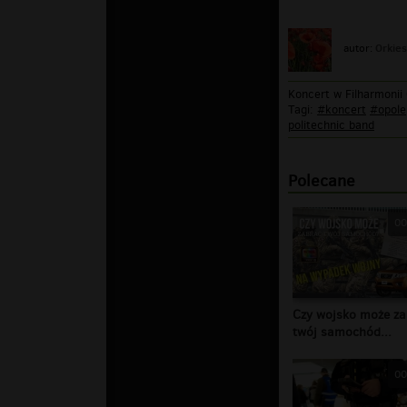
Orkies
autor:
Koncert w Filharmonii
Tagi:
#koncert
#opole
politechnic band
Polecane
00
Czy wojsko może za
twój samochód...
00