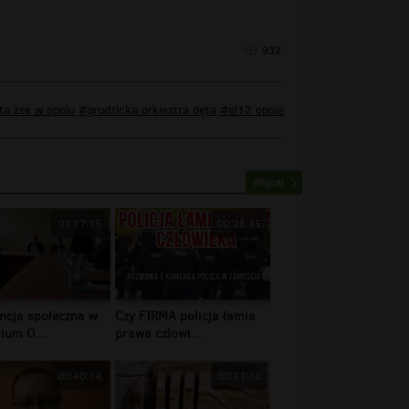
932
ta zse w opolu
#grudzicka orkiestra dęta
#el12 opole
Więcej
01:17:15
00:26:45
ncja społeczna w
Czy FIRMA policja łamie
ium O...
prawa człowi...
00:40:14
00:11:10