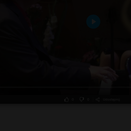
Odtwarzaj
0
0
Udostępnij