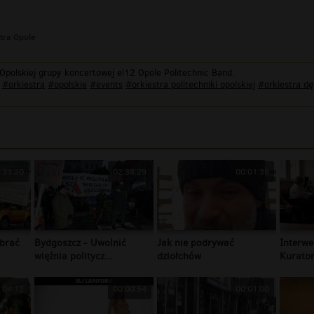
tra Opole
 Opolskiej grupy koncertowej el12 Opole Politechnic Band.
#orkiestra
#opolskie
#events
#orkiestra politechniki opolskiej
#orkiestra dę
:33:20
02:38:29
00:01:38
brać
Bydgoszcz - Uwolnić
Jak nie podrywać
Interwe
więźnia politycz...
dziołchów
Kurator
:04:12
00:00:54
00:01:00