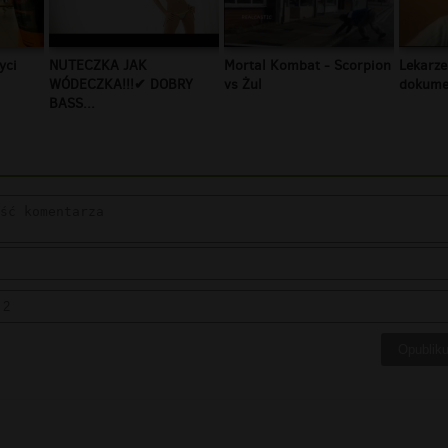
yci
NUTECZKA JAK
Mortal Kombat - Scorpion
Lekarze
WÓDECZKA!!!✔ DOBRY
vs Żul
dokumen
BASS...