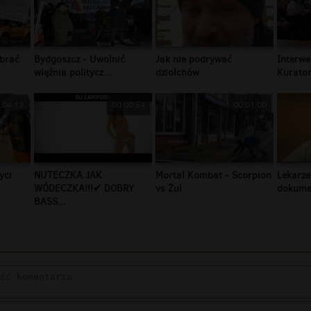
brać
Bydgoszcz - Uwolnić
Jak nie podrywać
Interwe
więźnia politycz...
dziołchów
Kurator
:04:12
00:00:54
00:01:00
yci
NUTECZKA JAK
Mortal Kombat - Scorpion
Lekarze
WÓDECZKA!!!✔ DOBRY
vs Żul
dokumen
BASS...