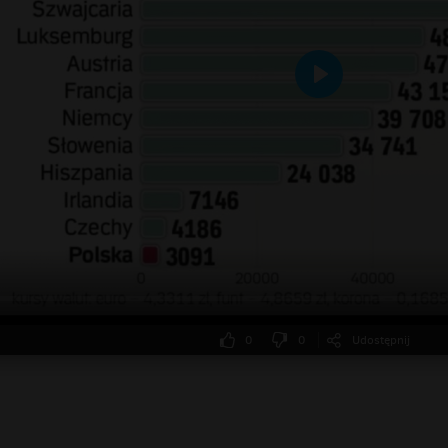
Odtwarzaj
0
0
Udostępnij