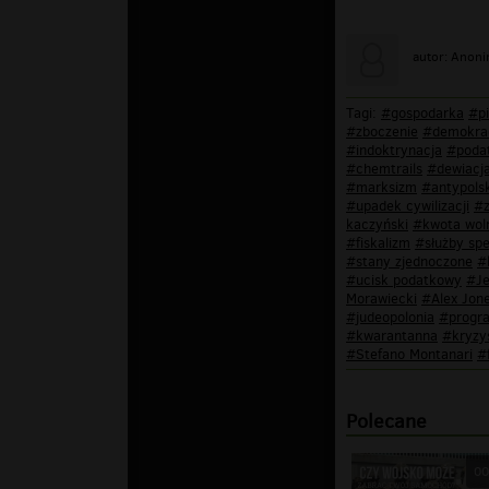
autor: Anon
Tagi:
#gospodarka
#pi
#zboczenie
#demokra
#indoktrynacja
#podat
#chemtrails
#dewiacj
#marksizm
#antypolsk
#upadek cywilizacji
#z
kaczyński
#kwota wol
#fiskalizm
#służby spe
#stany zjednoczone
#
#ucisk podatkowy
#Je
Morawiecki
#Alex Jon
#judeopolonia
#progr
#kwarantanna
#kryzy
#Stefano Montanari
#
Polecane
00