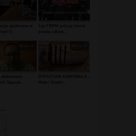
ncja społeczna w
Czy FIRMA policja łamie
ium O...
prawa człowi...
00:40:14
00:11:10
 sfałszowali
DYKTATURA KORPORACJI -
t! Skanda...
Małe i średni...