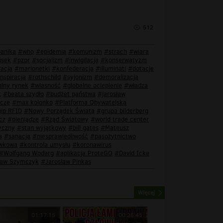
512
anika
#who
#epidemia
#komunizm
#strach
#wiara
isek
#pzpr
#socjalizm
#inwigilacja
#konserwatyzm
racja
#marionetki
#konfederacja
#illuminati
#dotacje
nspiracja
#rothschild
#syjonizm
#demoralizacja
lny rynek
#własność
#globalne ocieplenie
#władza
k
#beata szydło
#budżet państwa
#jarosław
ńcze
#max kolonko
#Platforma Obywatelska
ip RFID
#Nowy Porządek Świata
#grupa bilderberg
cz
#pieniądze
#Rząd Światowy
#world trade center
yczny
#stan wyjątkowy
#bill gates
#Mateusz
a
#sanacja
#niesprawiedliwość
#pasożytnictwo
ówkowa
#kontrola umysłu
#koronawirus
#Wolfgang Wodarg
#aplikacja ProteGO
#David Icke
ław Szymczyk
#Jarosław Pinkas
Więcej
01:17:15
00:26:45