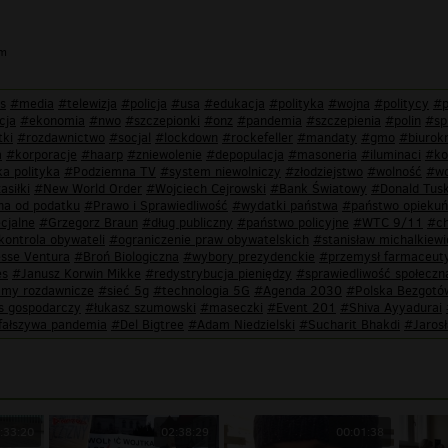
im
s
#media
#telewizja
#policja
#usa
#edukacja
#polityka
#wojna
#politycy
#p
cja
#ekonomia
#nwo
#szczepionki
#onz
#pandemia
#szczepienia
#polin
#sp
ki
#rozdawnictwo
#socjal
#lockdown
#rockefeller
#mandaty
#gmo
#biurok
a
#korporacje
#haarp
#zniewolenie
#depopulacja
#masoneria
#iluminaci
#ko
a polityka
#Podziemna TV
#system niewolniczy
#złodziejstwo
#wolność
#wo
asiłki
#New World Order
#Wojciech Cejrowski
#Bank Światowy
#Donald Tus
na od podatku
#Prawo i Sprawiedliwość
#wydatki państwa
#państwo opieku
cjalne
#Grzegorz Braun
#dług publiczny
#państwo policyjne
#WTC 9/11
#ch
kontrola obywateli
#ograniczenie praw obywatelskich
#stanisław michalkiewi
sse Ventura
#Broń Biologiczna
#wybory prezydenckie
#przemysł farmaceut
es
#Janusz Korwin Mikke
#redystrybucja pieniędzy
#sprawiedliwość społeczn
amy rozdawnicze
#sieć 5g
#technologia 5G
#Agenda 2030
#Polska Bezgot
s gospodarczy
#łukasz szumowski
#maseczki
#Event 201
#Shiva Ayyadurai
fałszywa pandemia
#Del Bigtree
#Adam Niedzielski
#Sucharit Bhakdi
#Jaros
:33:20
02:38:29
00:01:38