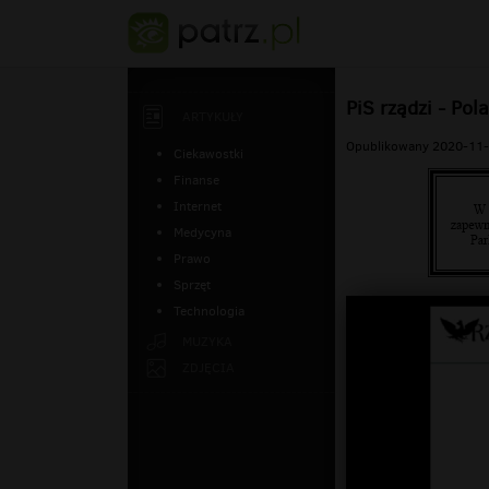
PiS rządzi - Po
ARTYKUŁY
Opublikowany 2020-11-
Ciekawostki
Finanse
Internet
Medycyna
Prawo
Sprzęt
Technologia
MUZYKA
ZDJĘCIA