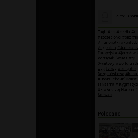
autor: Anon
Tagi:
#pis
#media
#te
#szczepionki
#onz
#p
#marionetki
#konfede
#syjonizm
#demoraliz
Europejska
#jarosław 
Porządek Świata
#gru
Światowy
#world trad
wyjątkowy
#bill gates
Bezgotówkowa
#kontr
#David Icke
#fundusz
sanitarna
#stygmatyz
UE
#Andrzej Horban
#
Schwab
Polecane
00