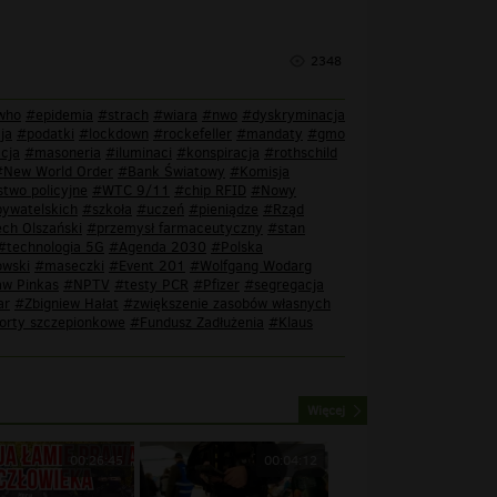
2348
who
#epidemia
#strach
#wiara
#nwo
#dyskryminacja
ja
#podatki
#lockdown
#rockefeller
#mandaty
#gmo
cja
#masoneria
#iluminaci
#konspiracja
#rothschild
#New World Order
#Bank Światowy
#Komisja
two policyjne
#WTC 9/11
#chip RFID
#Nowy
bywatelskich
#szkoła
#uczeń
#pieniądze
#Rząd
ch Olszański
#przemysł farmaceutyczny
#stan
#technologia 5G
#Agenda 2030
#Polska
owski
#maseczki
#Event 201
#Wolfgang Wodarg
aw Pinkas
#NPTV
#testy PCR
#Pfizer
#segregacja
ar
#Zbigniew Hałat
#zwiększenie zasobów własnych
orty szczepionkowe
#Fundusz Zadłużenia
#Klaus
Więcej
00:26:45
00:04:12