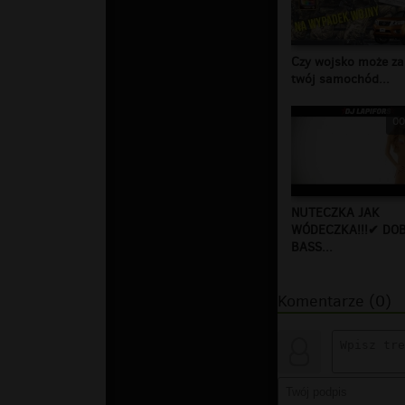
Czy wojsko może za
twój samochód...
00
NUTECZKA JAK
WÓDECZKA!!!✔ DO
BASS...
Komentarze (0)