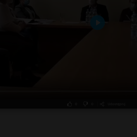
Odtwarzaj
0
0
Udostępnij