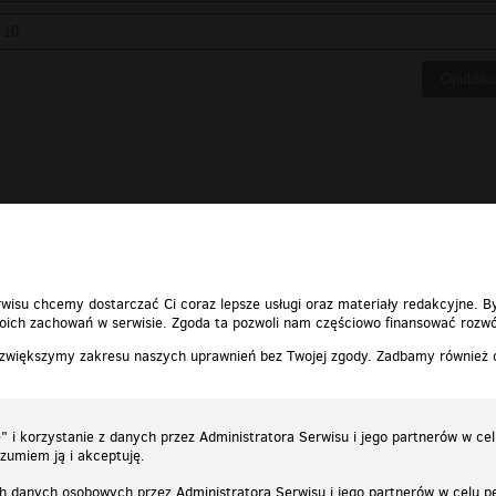
wisu chcemy dostarczać Ci coraz lepsze usługi oraz materiały redakcyjne. B
ich zachowań w serwisie. Zgoda ta pozwoli nam częściowo finansować rozwó
 zwiększymy zakresu naszych uprawnień bez Twojej zgody. Zadbamy również
 i korzystanie z danych przez Administratora Serwisu i jego partnerów w ce
ozumiem ją i akceptuję.
h danych osobowych przez Administratora Serwisu i jego partnerów w celu pe