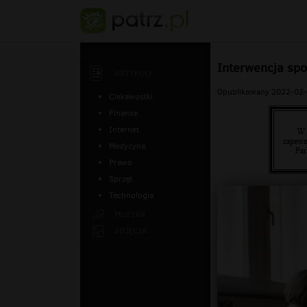
Interwencja spo
ARTYKUŁY
Opublikowany 2022-02-
Ciekawostki
Finanse
Internet
Medycyna
Prawo
Sprzęt
Technologia
MUZYKA
ZDJĘCIA