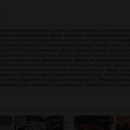
im
lewizja
#policja
#usa
#edukacja
#polityka
#wojna
#politycy
#tvp
#panika
#
andemia
#szczepienia
#polin
#spisek
#inwigilacja
#nauczyciele
#indoktrynac
racja
#illuminati
#chemtrails
#dewiacja
#korporacje
#zniewolenie
#depopula
acja
#system niewolniczy
#globalne ocieplenie
#władza
#upadek cywilizacji
kaczyński
#Prawo i Sprawiedliwość
#służby specjalne
#Grzegorz Braun
#pańs
pa bilderberg
#stany zjednoczone
#kontrola obywateli
#ograniczenie praw o
e center
#Jesse Ventura
#Broń Biologiczna
#Aleksander Jabłonowski
#Wojcie
#Mateusz Morawiecki
#Alex Jones
#judeopolonia
#Jarosław Gowin
#sieć 5g
ola umysłu
#koronawirus
#kwarantanna
#kryzys gospodarczy
#łukasz szum
 odbudowy
#fałszywa pandemia
#Adam Niedzielski
#Sucharit Bhakdi
#Jarosł
acja
#Marcin Osadowski
#Krzysztof Simon
#amantadyna
#Włodzimierz Bodn
likwidacja gotówki
#plandemia
#spis powszechny
#Zbigniew Martyka
#paszp
:33:20
02:38:29
00:01:38