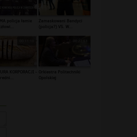
MA policja łamie
Zamaskowani Bandyci
złowi...
(policja?) VS. W...
00:11:10
00:22:53
URA KORPORACJI -
Orkiestra Politechniki
redni...
Opolskiej