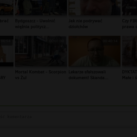
brać
Bydgoszcz - Uwolnić
Jak nie podrywać
Czy FIR
więźnia politycz...
dziołchów
prawa c
:00:54
00:01:00
00:40:14
Mortal Kombat - Scorpion
Lekarze sfałszowali
DYKTAT
BRY
vs Żul
dokument! Skanda...
Małe i ś