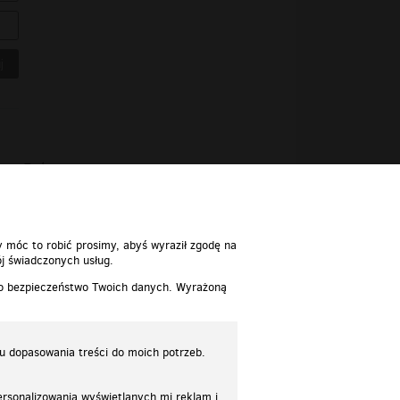
Polecane
y móc to robić prosimy, abyś wyraził zgodę na
j świadczonych usług.
 o bezpieczeństwo Twoich danych. Wyrażoną
lu dopasowania treści do moich potrzeb.
rsonalizowania wyświetlanych mi reklam i