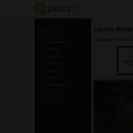
Ligockie Wrzosy
ARTYKUŁY
Opublikowany 2022-02-
Ciekawostki
Finanse
Internet
Medycyna
Prawo
Sprzęt
Technologia
MUZYKA
ZDJĘCIA