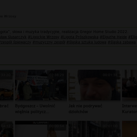
kie Wrzosy
gota", słowa i muzyka tradycyjne, realizacja Gregor Home Studio 2022.
ław ślusarczyk
#Ligockie Wrzosy
#Ligota Prószkowska
#Elguthe Heide
#Ell
#zespół śpiewaczy
#muzyczny zespół
#śląska sztuka ludowa
#śląska zabawa
:33:20
02:38:29
00:01:38
brać
Bydgoszcz - Uwolnić
Jak nie podrywać
Interwe
więźnia politycz...
dziołchów
Kurator
:04:12
00:00:54
00:01:00