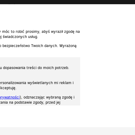
Polecane
y móc to robić prosimy, abyś wyraził zgodę na
j świadczonych usług.
 o bezpieczeństwo Twoich danych. Wyrażoną
lu dopasowania treści do moich potrzeb.
rsonalizowania wyświetlanych mi reklam i
akceptuję.
prywatności
), odznaczając wybraną zgodę i
ania na podstawie zgody, przed jej
osować stronę do twoich potrzeb. Każdy może zaakceptować pliki cookies albo ma
cje.