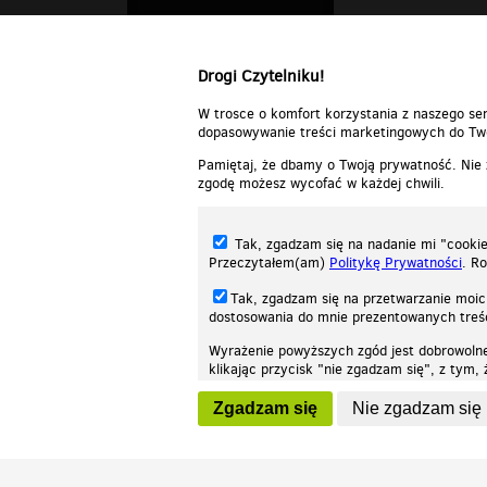
Drogi Czytelniku!
W trosce o komfort korzystania z naszego ser
dopasowywanie treści marketingowych do Two
Pamiętaj, że dbamy o Twoją prywatność. Nie
zgodę możesz wycofać w każdej chwili.
Tak, zgadzam się na nadanie mi "cookie"
Przeczytałem(am)
Politykę Prywatności
. R
Tak, zgadzam się na przetwarzanie moic
dostosowania do mnie prezentowanych tre
Wyrażenie powyższych zgód jest dobrowoln
klikając przycisk "nie zgadzam się", z tym
Nasza strona internetowa używa plików cookies (tzw. ciasteczka) w celach stat
wycofaniem.
moż
Zgadzam się
Nie zgadzam się