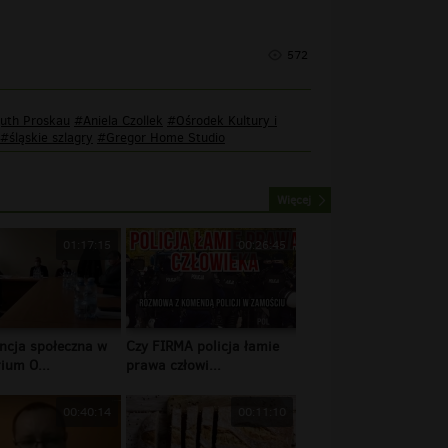
572
guth Proskau
#Aniela Czollek
#Ośrodek Kultury i
#śląskie szlagry
#Gregor Home Studio
Więcej
01:17:15
00:26:45
ncja społeczna w
Czy FIRMA policja łamie
ium O...
prawa człowi...
00:40:14
00:11:10