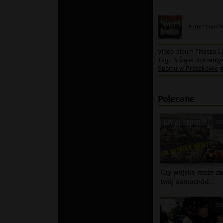
Ligoc
autor:
Video-album "Nasza Li
Tagi:
#Śląsk
#przemys
Sportu w Prószkowie
Polecane
00
Czy wojsko może za
twój samochód...
00