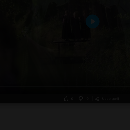
Odtwarzaj
0
0
Udostępnij