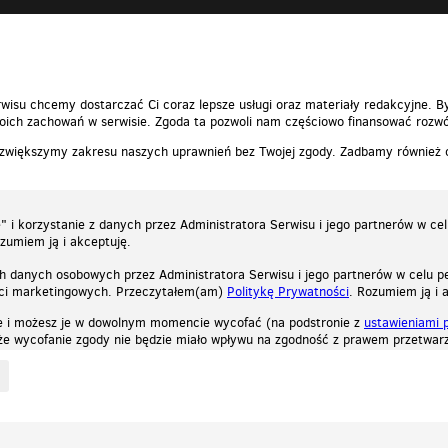
wisu chcemy dostarczać Ci coraz lepsze usługi oraz materiały redakcyjne. B
ich zachowań w serwisie. Zgoda ta pozwoli nam częściowo finansować rozwó
 zwiększymy zakresu naszych uprawnień bez Twojej zgody. Zadbamy również
 i korzystanie z danych przez Administratora Serwisu i jego partnerów w ce
ozumiem ją i akceptuję.
h danych osobowych przez Administratora Serwisu i jego partnerów w celu pe
ści marketingowych. Przeczytałem(am)
Politykę Prywatności
. Rozumiem ją i 
e i możesz je w dowolnym momencie wycofać (na podstronie z
ustawieniami 
, że wycofanie zgody nie będzie miało wpływu na zgodność z prawem przetwarz
ystycznych, reklamowych oraz funkcjonalnych. Dzięki nim możemy indywidualnie dost
liwość wyłączenia ich w przeglądarce, dzięki czemu nie będą zbierane żadne informa
Zapoznaj się z naszą polityką prywatności
Ok, rozumiem