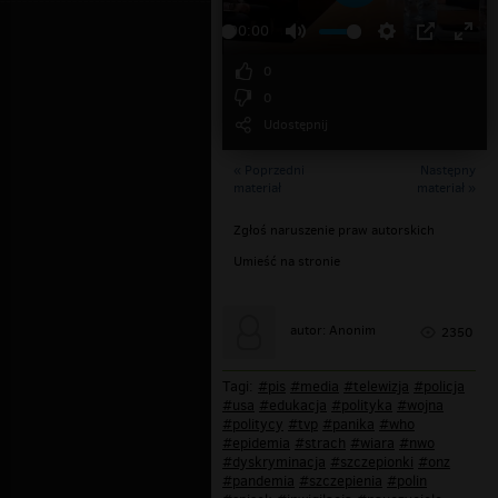
Odtwarzaj
00:00
0
0
Udostępnij
« Poprzedni
Następny
materiał
materiał »
Zgłoś naruszenie praw autorskich
Umieść na stronie
autor: Anonim
2350
Tagi:
#pis
#media
#telewizja
#policja
#usa
#edukacja
#polityka
#wojna
#politycy
#tvp
#panika
#who
#epidemia
#strach
#wiara
#nwo
#dyskryminacja
#szczepionki
#onz
#pandemia
#szczepienia
#polin