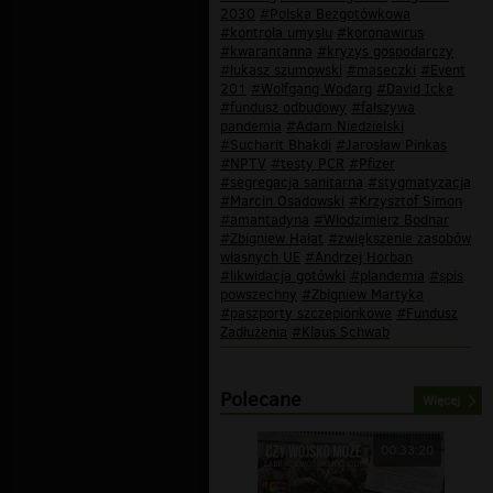
2030
#Polska Bezgotówkowa
#kontrola umysłu
#koronawirus
#kwarantanna
#kryzys gospodarczy
#łukasz szumowski
#maseczki
#Event
201
#Wolfgang Wodarg
#David Icke
#fundusz odbudowy
#fałszywa
pandemia
#Adam Niedzielski
#Sucharit Bhakdi
#Jarosław Pinkas
#NPTV
#testy PCR
#Pfizer
#segregacja sanitarna
#stygmatyzacja
#Marcin Osadowski
#Krzysztof Simon
#amantadyna
#Włodzimierz Bodnar
#Zbigniew Hałat
#zwiększenie zasobów
własnych UE
#Andrzej Horban
#likwidacja gotówki
#plandemia
#spis
powszechny
#Zbigniew Martyka
#paszporty szczepionkowe
#Fundusz
Zadłużenia
#Klaus Schwab
Polecane
Więcej
00:33:20