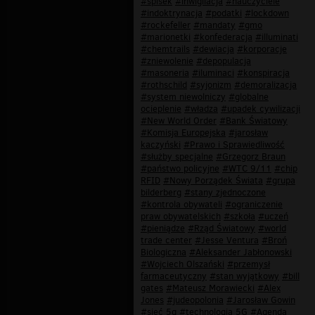
#spisek
#inwigilacja
#nauczyciele
#indoktrynacja
#podatki
#lockdown
#rockefeller
#mandaty
#gmo
#marionetki
#konfederacja
#illuminati
#chemtrails
#dewiacja
#korporacje
#zniewolenie
#depopulacja
#masoneria
#iluminaci
#konspiracja
#rothschild
#syjonizm
#demoralizacja
#system niewolniczy
#globalne
ocieplenie
#władza
#upadek cywilizacji
#New World Order
#Bank Światowy
#Komisja Europejska
#jarosław
kaczyński
#Prawo i Sprawiedliwość
#służby specjalne
#Grzegorz Braun
#państwo policyjne
#WTC 9/11
#chip
RFID
#Nowy Porządek Świata
#grupa
bilderberg
#stany zjednoczone
#kontrola obywateli
#ograniczenie
praw obywatelskich
#szkoła
#uczeń
#pieniądze
#Rząd Światowy
#world
trade center
#Jesse Ventura
#Broń
Biologiczna
#Aleksander Jabłonowski
#Wojciech Olszański
#przemysł
farmaceutyczny
#stan wyjątkowy
#bill
gates
#Mateusz Morawiecki
#Alex
Jones
#judeopolonia
#Jarosław Gowin
#sieć 5g
#technologia 5G
#Agenda