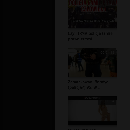
00:26:45
Czy FIRMA policja łamie
prawa człowi...
00:04:12
Zamaskowani Bandyci
(policja?) VS. W...
00:00:54