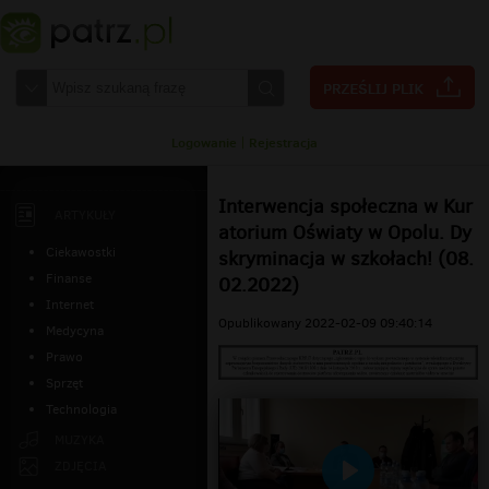
Logowanie
|
Rejestracja
Interwencja społeczna w Kur
ARTYKUŁY
atorium Oświaty w Opolu. Dy
Ciekawostki
skryminacja w szkołach! (08.
Finanse
02.2022)
Internet
Opublikowany 2022-02-09 09:40:14
Medycyna
Prawo
Sprzęt
Technologia
MUZYKA
ZDJĘCIA