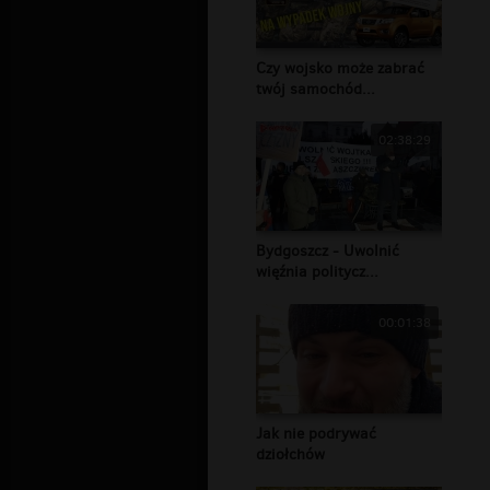
Czy wojsko może zabrać
twój samochód...
02:38:29
Bydgoszcz - Uwolnić
więźnia politycz...
00:01:38
Jak nie podrywać
dziołchów