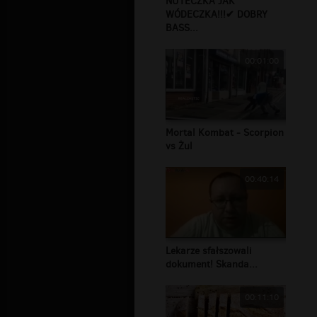
NUTECZKA JAK
WÓDECZKA!!!✔ DOBRY
BASS...
00:01:00
Mortal Kombat - Scorpion
vs Żul
00:40:14
Lekarze sfałszowali
dokument! Skanda...
00:11:10