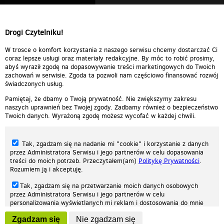
Drogi Czytelniku!
W trosce o komfort korzystania z naszego serwisu chcemy dostarczać Ci
coraz lepsze usługi oraz materiały redakcyjne. By móc to robić prosimy,
abyś wyraził zgodę na dopasowywanie treści marketingowych do Twoich
zachowań w serwisie. Zgoda ta pozwoli nam częściowo finansować rozwój
świadczonych usług.
Pamiętaj, że dbamy o Twoją prywatność. Nie zwiększymy zakresu
naszych uprawnień bez Twojej zgody. Zadbamy również o bezpieczeństwo
Twoich danych. Wyrażoną zgodę możesz wycofać w każdej chwili.
Tak, zgadzam się na nadanie mi "cookie" i korzystanie z danych
przez Administratora Serwisu i jego partnerów w celu dopasowania
treści do moich potrzeb. Przeczytałem(am)
Politykę Prywatności
.
Rozumiem ją i akceptuję.
Nasza strona internetowa używa plików cookies (tzw. ciasteczka) w celach
Tak, zgadzam się na przetwarzanie moich danych osobowych
statystycznych, reklamowych oraz funkcjonalnych. Dzięki nim możemy
przez Administratora Serwisu i jego partnerów w celu
indywidualnie dostosować stronę do twoich potrzeb. Każdy może zaakceptować
personalizowania wyświetlanych mi reklam i dostosowania do mnie
pliki cookies albo ma możliwość wyłączenia ich w przeglądarce, dzięki czemu nie
prezentowanych treści marketingowych. Przeczytałem(am)
Politykę
będą zbierane żadne informacje.
Zgadzam się
Nie zgadzam się
Prywatności
. Rozumiem ją i akceptuję.