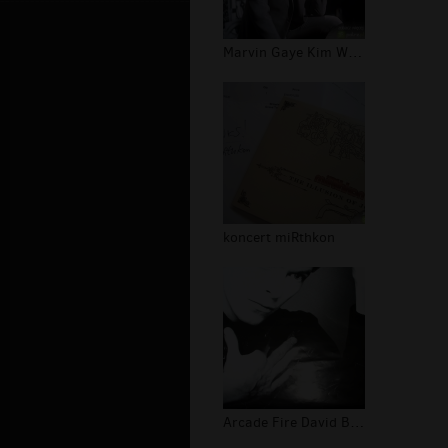
Marvin Gaye Kim Weston tapety
koncert miRthkon
Arcade Fire David Bowie koncert