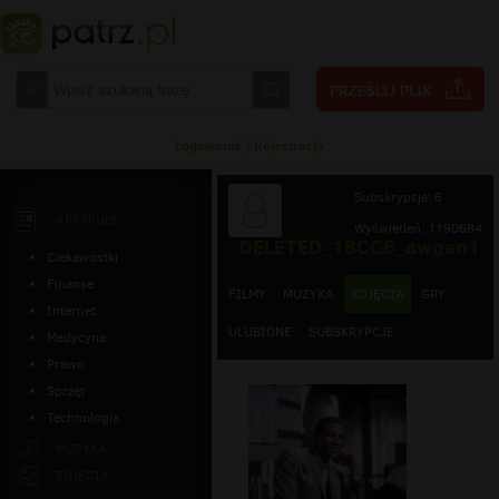
Logowanie
|
Rejestracja
Subskrypcje: 6
ARTYKUŁY
Wyświetleń: 1190684
DELETED_1BCC6_awgan1
Ciekawostki
Finanse
FILMY
MUZYKA
ZDJĘCIA
GRY
Internet
ULUBIONE
SUBSKRYPCJE
Medycyna
Prawo
Sprzęt
Technologia
MUZYKA
ZDJĘCIA