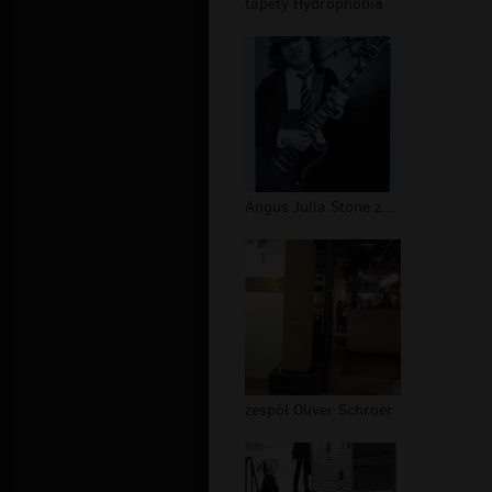
tapety Hydrophobia
Angus Julia Stone zespół
zespół Oliver Schroer