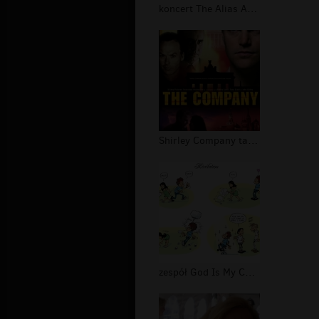
koncert The Alias Acoustic Band
Shirley Company tapety
zespół God Is My Co-Pilot