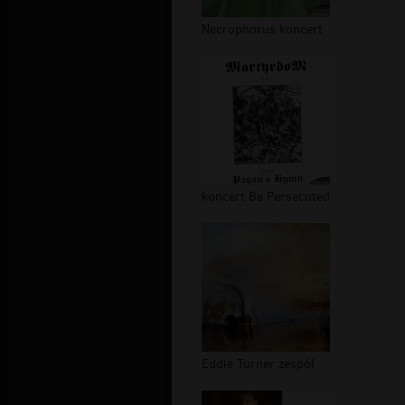
Necrophorus koncert
koncert Be Persecuted
Eddie Turner zespół