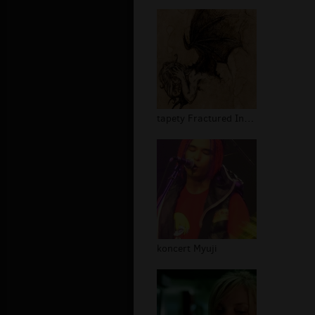
tapety Fractured Insanity
koncert Myuji