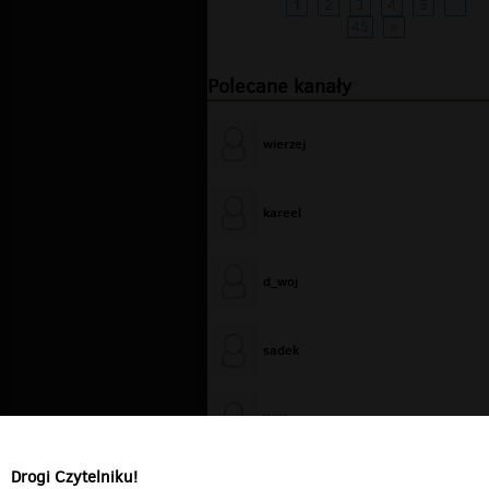
1
2
3
4
5
...
45
»
Polecane kanały
wierzej
kareel
d_woj
sadek
WiXa
Drogi Czytelniku!
cieplutkiDARIUSZ