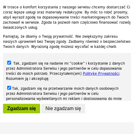
W trosce o komfort korzystania z naszego serwisu chcemy dostarczać Ci
coraz lepsze usługi oraz materiały redakcyjne. By móc to robić prosimy,
abyś wyraził zgodę na dopasowywanie treści marketingowych do Twoich
zachowań w serwisie. Zgoda ta pozwoli nam częściowo finansować rozwój
świadczonych usług.
Pamiętaj, że dbamy o Twoją prywatność. Nie zwiększymy zakresu
naszych uprawnień bez Twojej zgody. Zadbamy również o bezpieczeństwo
Twoich danych. Wyrażoną zgodę możesz wycofać w każdej chwili.
Tak, zgadzam się na nadanie mi "cookie" i korzystanie z danych
przez Administratora Serwisu i jego partnerów w celu dopasowania
treści do moich potrzeb. Przeczytałem(am)
Politykę Prywatności
.
Rozumiem ją i akceptuję.
Nasza strona internetowa używa plików cookies (tzw. ciasteczka) w celach
Tak, zgadzam się na przetwarzanie moich danych osobowych
statystycznych, reklamowych oraz funkcjonalnych. Dzięki nim możemy
przez Administratora Serwisu i jego partnerów w celu
indywidualnie dostosować stronę do twoich potrzeb. Każdy może zaakceptować
personalizowania wyświetlanych mi reklam i dostosowania do mnie
pliki cookies albo ma możliwość wyłączenia ich w przeglądarce, dzięki czemu nie
prezentowanych treści marketingowych. Przeczytałem(am)
Politykę
będą zbierane żadne informacje.
Zgadzam się
Nie zgadzam się
Prywatności
. Rozumiem ją i akceptuję.
Zapoznaj się z naszą polityką prywatności
Ok, rozumiem
Wyrażenie powyższych zgód jest dobrowolne i możesz je w dowolnym
momencie wycofać (na podstronie z
ustawieniami prywatności
),
odznaczając wybraną zgodę i klikając przycisk "nie zgadzam się", z
tym, że wycofanie zgody nie będzie miało wpływu na zgodność z