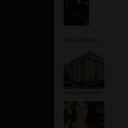
Savourna Stevenson zespół
Louisiana Red zespół