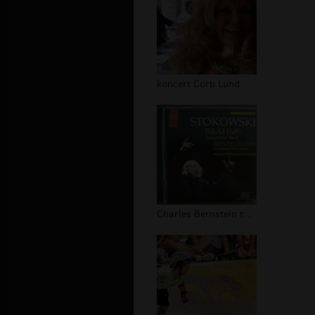
koncert Corb Lund
Charles Bernstein tapety