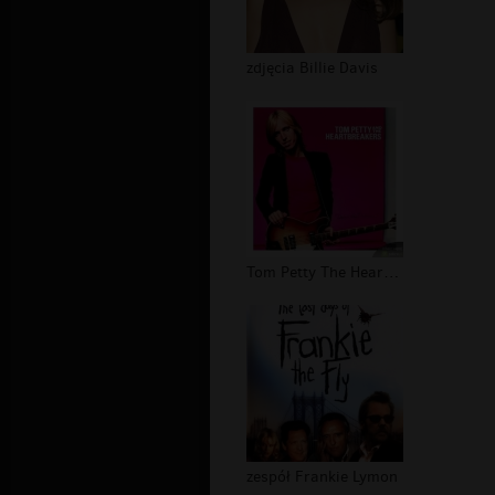
zdjęcia Billie Davis
Tom Petty The Heartbreakers koncert
zespół Frankie Lymon