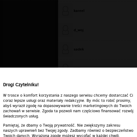
kareel
d_woj
sadek
WiXa
Drogi Czytelniku!
cieplutkiDARIUSZ
W trosce o komfort korzystania z naszego serwisu chcemy dostarczać Ci
coraz lepsze usługi oraz materiały redakcyjne. By móc to robić prosimy,
abyś wyraził zgodę na dopasowywanie treści marketingowych do Twoich
zachowań w serwisie. Zgoda ta pozwoli nam częściowo finansować rozwój
świadczonych usług.
Pamiętaj, że dbamy o Twoją prywatność. Nie zwiększymy zakresu
naszych uprawnień bez Twojej zgody. Zadbamy również o bezpieczeństwo
Twoich danych. Wyrażoną zgodę możesz wycofać w każdej chwili.