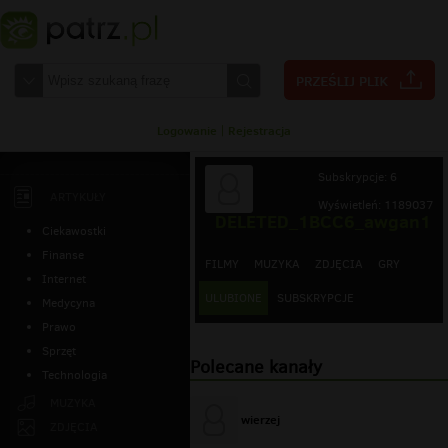
Logowanie
|
Rejestracja
Subskrypcje: 6
ARTYKUŁY
Wyświetleń: 1189037
DELETED_1BCC6_awgan1
Ciekawostki
Finanse
FILMY
MUZYKA
ZDJĘCIA
GRY
Internet
ULUBIONE
SUBSKRYPCJE
Medycyna
Prawo
Sprzęt
Polecane kanały
Technologia
MUZYKA
wierzej
ZDJĘCIA