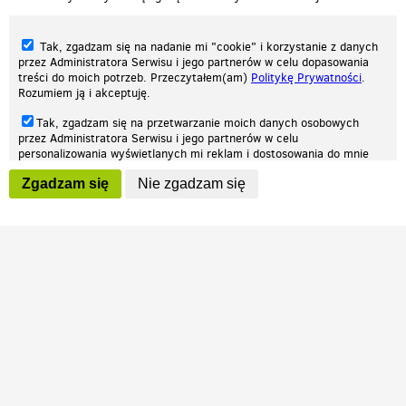
Tak, zgadzam się na nadanie mi "cookie" i korzystanie z danych
przez Administratora Serwisu i jego partnerów w celu dopasowania
treści do moich potrzeb. Przeczytałem(am)
Politykę Prywatności
.
Rozumiem ją i akceptuję.
Nasza strona internetowa używa plików cookies (tzw. ciasteczka) w celach
Tak, zgadzam się na przetwarzanie moich danych osobowych
statystycznych, reklamowych oraz funkcjonalnych. Dzięki nim możemy
przez Administratora Serwisu i jego partnerów w celu
indywidualnie dostosować stronę do twoich potrzeb. Każdy może zaakceptować
personalizowania wyświetlanych mi reklam i dostosowania do mnie
pliki cookies albo ma możliwość wyłączenia ich w przeglądarce, dzięki czemu nie
prezentowanych treści marketingowych. Przeczytałem(am)
Politykę
będą zbierane żadne informacje.
Zgadzam się
Nie zgadzam się
Prywatności
. Rozumiem ją i akceptuję.
Zapoznaj się z naszą polityką prywatności
Ok, rozumiem
Wyrażenie powyższych zgód jest dobrowolne i możesz je w dowolnym
momencie wycofać (na podstronie z
ustawieniami prywatności
),
odznaczając wybraną zgodę i klikając przycisk "nie zgadzam się", z
tym, że wycofanie zgody nie będzie miało wpływu na zgodność z
prawem przetwarzania na podstawie zgody, przed jej wycofaniem.
Patrz.pl
Strona główna
Regulamin