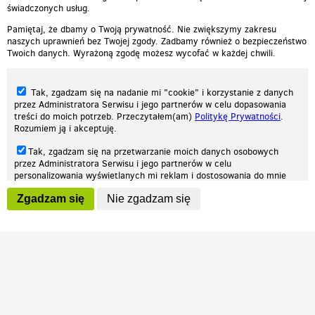
świadczonych usług.
Pamiętaj, że dbamy o Twoją prywatność. Nie zwiększymy zakresu
naszych uprawnień bez Twojej zgody. Zadbamy również o bezpieczeństwo
Twoich danych. Wyrażoną zgodę możesz wycofać w każdej chwili.
Tak, zgadzam się na nadanie mi "cookie" i korzystanie z danych
przez Administratora Serwisu i jego partnerów w celu dopasowania
treści do moich potrzeb. Przeczytałem(am)
Politykę Prywatności
.
Rozumiem ją i akceptuję.
Nasza strona internetowa używa plików cookies (tzw. ciasteczka) w celach
Tak, zgadzam się na przetwarzanie moich danych osobowych
statystycznych, reklamowych oraz funkcjonalnych. Dzięki nim możemy
przez Administratora Serwisu i jego partnerów w celu
indywidualnie dostosować stronę do twoich potrzeb. Każdy może zaakceptować
personalizowania wyświetlanych mi reklam i dostosowania do mnie
pliki cookies albo ma możliwość wyłączenia ich w przeglądarce, dzięki czemu nie
prezentowanych treści marketingowych. Przeczytałem(am)
Politykę
będą zbierane żadne informacje.
Zgadzam się
Nie zgadzam się
Prywatności
. Rozumiem ją i akceptuję.
Zapoznaj się z naszą polityką prywatności
Ok, rozumiem
Wyrażenie powyższych zgód jest dobrowolne i możesz je w dowolnym
momencie wycofać (na podstronie z
ustawieniami prywatności
),
odznaczając wybraną zgodę i klikając przycisk "nie zgadzam się", z
tym, że wycofanie zgody nie będzie miało wpływu na zgodność z
prawem przetwarzania na podstawie zgody, przed jej wycofaniem.