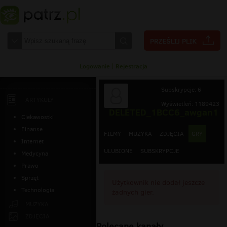
Logowanie
|
Rejestracja
Subskrypcje: 6
ARTYKUŁY
Wyświetleń: 1189423
DELETED_1BCC6_awgan1
Ciekawostki
Finanse
FILMY
MUZYKA
ZDJĘCIA
GRY
Internet
ULUBIONE
SUBSKRYPCJE
Medycyna
Prawo
Sprzęt
Użytkownik nie dodał jeszcze
Technologia
żadnych gier.
MUZYKA
ZDJĘCIA
Polecane kanały