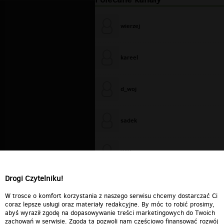
wierzej
kareel
d_woj
sadek
WiXa
Drogi Czytelniku!
cieplutkiDARIUSZ
W trosce o komfort korzystania z naszego serwisu chcemy dostarczać Ci
coraz lepsze usługi oraz materiały redakcyjne. By móc to robić prosimy,
abyś wyraził zgodę na dopasowywanie treści marketingowych do Twoich
zachowań w serwisie. Zgoda ta pozwoli nam częściowo finansować rozwój