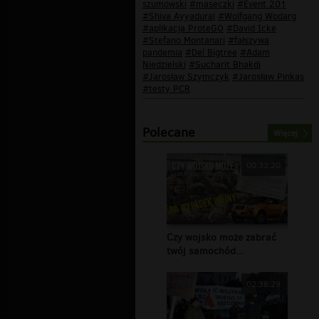
szumowski
#maseczki
#Event 201
#Shiva Ayyadurai
#Wolfgang Wodarg
#aplikacja ProteGO
#David Icke
#Stefano Montanari
#fałszywa
pandemia
#Del Bigtree
#Adam
Niedzielski
#Sucharit Bhakdi
#Jarosław Szymczyk
#Jarosław Pinkas
#testy PCR
Polecane
Więcej
00:33:20
Czy wojsko może zabrać
twój samochód...
02:38:29