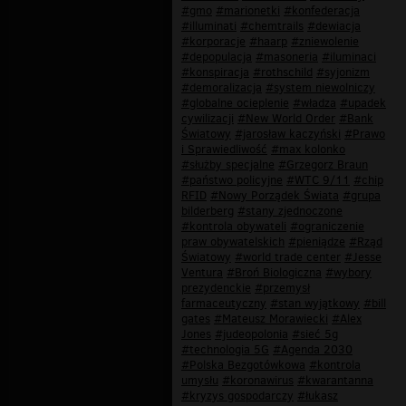
#gmo
#marionetki
#konfederacja
#illuminati
#chemtrails
#dewiacja
#korporacje
#haarp
#zniewolenie
#depopulacja
#masoneria
#iluminaci
#konspiracja
#rothschild
#syjonizm
#demoralizacja
#system niewolniczy
#globalne ocieplenie
#władza
#upadek
cywilizacji
#New World Order
#Bank
Światowy
#jarosław kaczyński
#Prawo
i Sprawiedliwość
#max kolonko
#służby specjalne
#Grzegorz Braun
#państwo policyjne
#WTC 9/11
#chip
RFID
#Nowy Porządek Świata
#grupa
bilderberg
#stany zjednoczone
#kontrola obywateli
#ograniczenie
praw obywatelskich
#pieniądze
#Rząd
Światowy
#world trade center
#Jesse
Ventura
#Broń Biologiczna
#wybory
prezydenckie
#przemysł
farmaceutyczny
#stan wyjątkowy
#bill
gates
#Mateusz Morawiecki
#Alex
Jones
#judeopolonia
#sieć 5g
#technologia 5G
#Agenda 2030
#Polska Bezgotówkowa
#kontrola
umysłu
#koronawirus
#kwarantanna
#kryzys gospodarczy
#łukasz