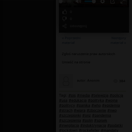
00:00
0
0
Udostępnij
« Poprzedni
Następny
materiał
materiał »
Zgłoś naruszenie praw autorskich
Umieść na stronie
autor: Anonim
384
Tagi:
#pis
#media
#telewizja
#policja
#usa
#edukacja
#polityka
#wojna
#politycy
#panika
#who
#epidemia
#strach
#wiara
#zboczenie
#nwo
#szczepionki
#onz
#pandemia
#szczepienia
#polin
#spisek
#inwigilacja
#indoktrynacja
#podatki
#lockdown
#rockefeller
#mandaty