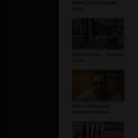
WÓDECZKA!!!✔ DOBRY
BASS...
00:01:00
Mortal Kombat - Scorpion
vs Żul
00:40:14
Lekarze sfałszowali
dokument! Skanda...
00:11:10