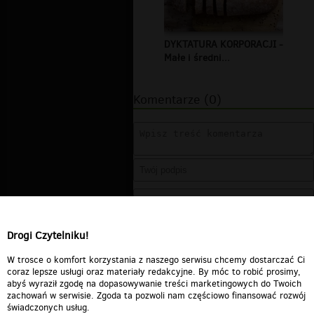
DYKTATURA KORPORACJI -
Małe i średni...
Komentarze (0)
Drogi Czytelniku!
W trosce o komfort korzystania z naszego serwisu chcemy dostarczać Ci
coraz lepsze usługi oraz materiały redakcyjne. By móc to robić prosimy,
abyś wyraził zgodę na dopasowywanie treści marketingowych do Twoich
zachowań w serwisie. Zgoda ta pozwoli nam częściowo finansować rozwój
świadczonych usług.