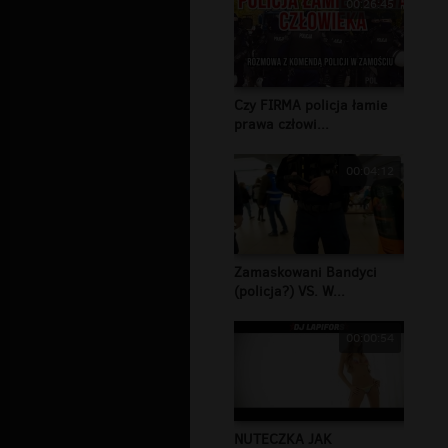
00:26:45
Czy FIRMA policja łamie
prawa człowi...
00:04:12
Zamaskowani Bandyci
(policja?) VS. W...
00:00:54
NUTECZKA JAK