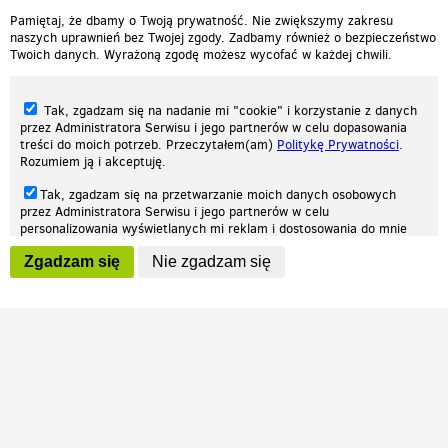
Pamiętaj, że dbamy o Twoją prywatność. Nie zwiększymy zakresu
naszych uprawnień bez Twojej zgody. Zadbamy również o bezpieczeństwo
Twoich danych. Wyrażoną zgodę możesz wycofać w każdej chwili.
Tak, zgadzam się na nadanie mi "cookie" i korzystanie z danych
przez Administratora Serwisu i jego partnerów w celu dopasowania
treści do moich potrzeb. Przeczytałem(am)
Politykę Prywatności
.
Rozumiem ją i akceptuję.
Nasza strona internetowa używa plików cookies (tzw. ciasteczka) w celach
Tak, zgadzam się na przetwarzanie moich danych osobowych
statystycznych, reklamowych oraz funkcjonalnych. Dzięki nim możemy
przez Administratora Serwisu i jego partnerów w celu
indywidualnie dostosować stronę do twoich potrzeb. Każdy może zaakceptować
personalizowania wyświetlanych mi reklam i dostosowania do mnie
pliki cookies albo ma możliwość wyłączenia ich w przeglądarce, dzięki czemu nie
prezentowanych treści marketingowych. Przeczytałem(am)
Politykę
będą zbierane żadne informacje.
Zgadzam się
Nie zgadzam się
Prywatności
. Rozumiem ją i akceptuję.
Zapoznaj się z naszą polityką prywatności
Ok, rozumiem
Wyrażenie powyższych zgód jest dobrowolne i możesz je w dowolnym
momencie wycofać (na podstronie z
ustawieniami prywatności
),
odznaczając wybraną zgodę i klikając przycisk "nie zgadzam się", z
tym, że wycofanie zgody nie będzie miało wpływu na zgodność z
prawem przetwarzania na podstawie zgody, przed jej wycofaniem.
Patrz.pl