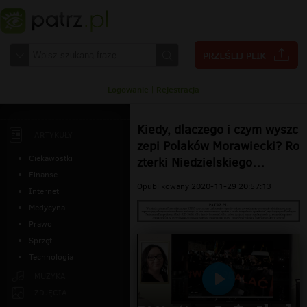
Logowanie
|
Rejestracja
Kiedy, dlaczego i czym wyszc
ARTYKUŁY
zepi Polaków Morawiecki? Ro
Ciekawostki
zterki Niedzielskiego…
Finanse
Opublikowany 2020-11-29 20:57:13
Internet
Medycyna
Prawo
Sprzęt
Technologia
MUZYKA
Odtwarzaj
ZDJĘCIA