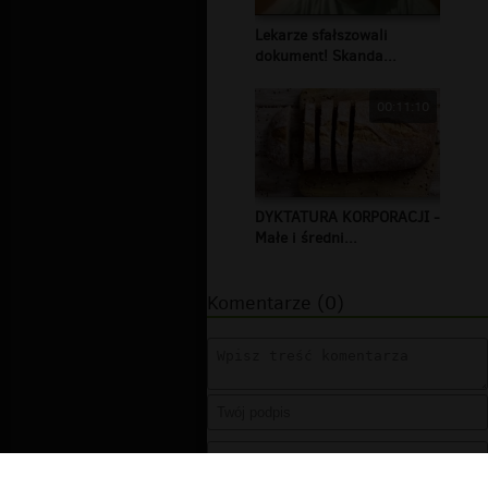
Lekarze sfałszowali
dokument! Skanda...
00:11:10
DYKTATURA KORPORACJI -
Małe i średni...
Komentarze (0)