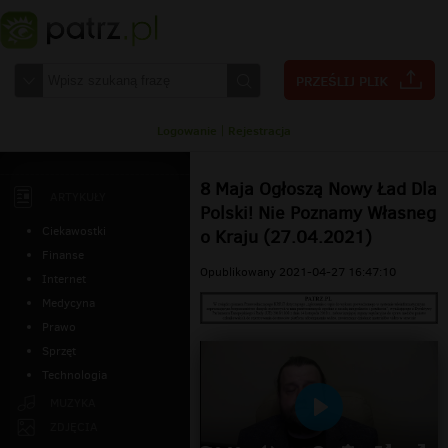
Logowanie
|
Rejestracja
8 Maja Ogłoszą Nowy Ład Dla
ARTYKUŁY
Polski! Nie Poznamy Własneg
Ciekawostki
o Kraju (27.04.2021)
Finanse
Opublikowany 2021-04-27 16:47:10
Internet
Medycyna
Prawo
Sprzęt
Technologia
MUZYKA
Odtwarzaj
ZDJĘCIA