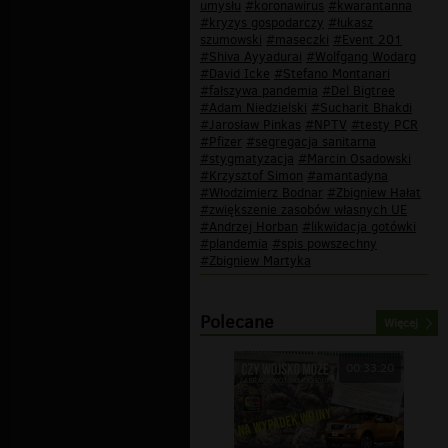
umysłu
#koronawirus
#kwarantanna
#kryzys gospodarczy
#łukasz
szumowski
#maseczki
#Event 201
#Shiva Ayyadurai
#Wolfgang Wodarg
#David Icke
#Stefano Montanari
#fałszywa pandemia
#Del Bigtree
#Adam Niedzielski
#Sucharit Bhakdi
#Jarosław Pinkas
#NPTV
#testy PCR
#Pfizer
#segregacja sanitarna
#stygmatyzacja
#Marcin Osadowski
#Krzysztof Simon
#amantadyna
#Włodzimierz Bodnar
#Zbigniew Hałat
#zwiększenie zasobów własnych UE
#Andrzej Horban
#likwidacja gotówki
#plandemia
#spis powszechny
#Zbigniew Martyka
Polecane
Więcej
00:33:20