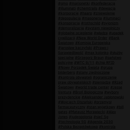
#gmo
#marionetki
#konfederacja
#illuminati
#chemtrails
#dewiacja
#korporacje
#haarp
#zniewolenie
#depopulacja
#masoneria
#iluminaci
#konspiracja
#rothschild
#syjonizm
#demoralizacja
#system niewolniczy
#globalne ocieplenie
#władza
#upadek
cywilizacji
#New World Order
#Bank
Światowy
#Komisja Europejska
#jarosław kaczyński
#Prawo i
Sprawiedliwość
#max kolonko
#służby
specjalne
#Grzegorz Braun
#państwo
policyjne
#WTC 9/11
#chip RFID
#Nowy Porządek Świata
#grupa
bilderberg
#stany zjednoczone
#kontrola obywateli
#ograniczenie
praw obywatelskich
#pieniądze
#Rząd
Światowy
#world trade center
#Jesse
Ventura
#Broń Biologiczna
#wybory
prezydenckie
#Aleksander Jabłonowski
#Wojciech Olszański
#przemysł
farmaceutyczny
#stan wyjątkowy
#bill
gates
#Mateusz Morawiecki
#Alex
Jones
#judeopolonia
#sieć 5g
#technologia 5G
#Agenda 2030
#Polska Bezgotówkowa
#kontrola