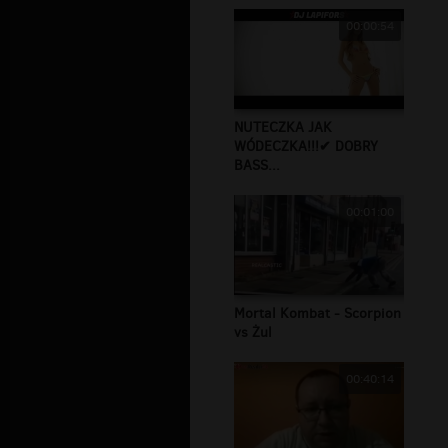
00:00:54
NUTECZKA JAK
WÓDECZKA!!!✔ DOBRY
BASS...
00:01:00
Mortal Kombat - Scorpion
vs Żul
00:40:14