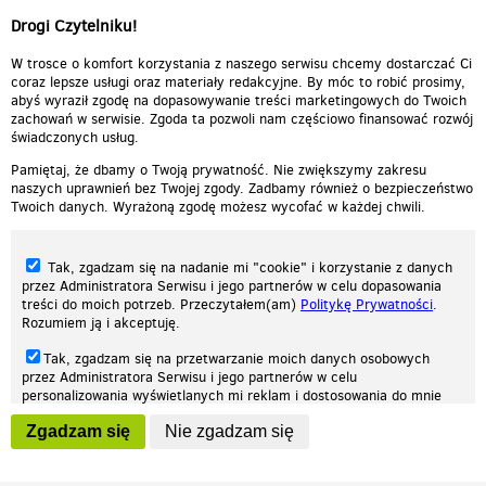
Drogi Czytelniku!
W trosce o komfort korzystania z naszego serwisu chcemy dostarczać Ci
coraz lepsze usługi oraz materiały redakcyjne. By móc to robić prosimy,
abyś wyraził zgodę na dopasowywanie treści marketingowych do Twoich
zachowań w serwisie. Zgoda ta pozwoli nam częściowo finansować rozwój
świadczonych usług.
Pamiętaj, że dbamy o Twoją prywatność. Nie zwiększymy zakresu
naszych uprawnień bez Twojej zgody. Zadbamy również o bezpieczeństwo
Twoich danych. Wyrażoną zgodę możesz wycofać w każdej chwili.
Tak, zgadzam się na nadanie mi "cookie" i korzystanie z danych
przez Administratora Serwisu i jego partnerów w celu dopasowania
treści do moich potrzeb. Przeczytałem(am)
Politykę Prywatności
.
Rozumiem ją i akceptuję.
Nasza strona internetowa używa plików cookies (tzw. ciasteczka) w celach
Tak, zgadzam się na przetwarzanie moich danych osobowych
statystycznych, reklamowych oraz funkcjonalnych. Dzięki nim możemy
przez Administratora Serwisu i jego partnerów w celu
indywidualnie dostosować stronę do twoich potrzeb. Każdy może zaakceptować
personalizowania wyświetlanych mi reklam i dostosowania do mnie
pliki cookies albo ma możliwość wyłączenia ich w przeglądarce, dzięki czemu nie
prezentowanych treści marketingowych. Przeczytałem(am)
Politykę
będą zbierane żadne informacje.
Zgadzam się
Nie zgadzam się
Prywatności
. Rozumiem ją i akceptuję.
Zapoznaj się z naszą polityką prywatności
Ok, rozumiem
Wyrażenie powyższych zgód jest dobrowolne i możesz je w dowolnym
momencie wycofać (na podstronie z
ustawieniami prywatności
),