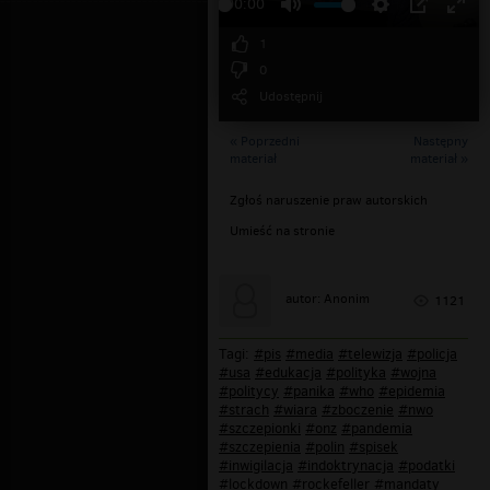
00:00
1
0
Udostępnij
« Poprzedni
Następny
materiał
materiał »
Zgłoś naruszenie praw autorskich
Umieść na stronie
autor: Anonim
1121
Tagi:
#pis
#media
#telewizja
#policja
#usa
#edukacja
#polityka
#wojna
#politycy
#panika
#who
#epidemia
#strach
#wiara
#zboczenie
#nwo
#szczepionki
#onz
#pandemia
#szczepienia
#polin
#spisek
#inwigilacja
#indoktrynacja
#podatki
#lockdown
#rockefeller
#mandaty