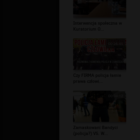
Interwencja społeczna w
Kuratorium O...
00:26:45
Czy FIRMA policja łamie
prawa człowi...
00:04:12
Zamaskowani Bandyci
(policja?) VS. W...