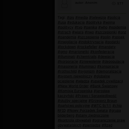
autor: Anonim
577
Tagi:
#pis
#media
#telewizja
#policja
#usa
#edukacja
#polityka
#wojna
#politycy
#tvp
#panika
#who
#epidemia
#strach
#wiara
#nwo
#szczepionki
#onz
#pandemia
#szczepienia
#polin
#spisek
#inwigilacja
#indoktrynacja
#podatki
#lockdown
#rockefeller
#mandaty
#gmo
#marionetki
#konfederacja
#illuminati
#chemtrails
#dewiacja
#korporacje
#zniewolenie
#depopulacja
#masoneria
#iluminaci
#konspiracja
#rothschild
#syjonizm
#demoralizacja
#system niewolniczy
#globalne
ocieplenie
#władza
#upadek cywilizacji
#New World Order
#Bank Światowy
#Komisja Europejska
#jarosław
kaczyński
#Prawo i Sprawiedliwość
#służby specjalne
#Grzegorz Braun
#państwo policyjne
#WTC 9/11
#chip
RFID
#Nowy Porządek Świata
#grupa
bilderberg
#stany zjednoczone
#kontrola obywateli
#ograniczenie praw
obywatelskich
#pieniądze
#Rząd