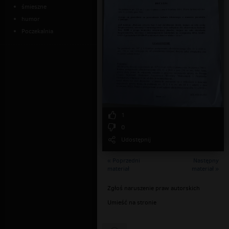
śmieszne
humor
Poczekalnia
1
0
Udostępnij
« Poprzedni
Następny
materiał
materiał »
Zgłoś naruszenie praw autorskich
Umieść na stronie