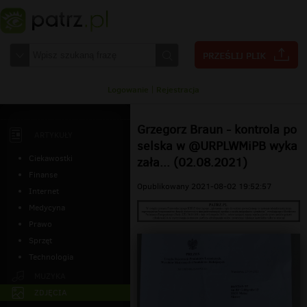
Logowanie
|
Rejestracja
Grzegorz Braun - kontrola po
ARTYKUŁY
selska w @URPLWMiPB wyka
Ciekawostki
zała... (02.08.2021)
Finanse
Opublikowany 2021-08-02 19:52:57
Internet
Medycyna
Prawo
Sprzęt
Technologia
MUZYKA
ZDJĘCIA