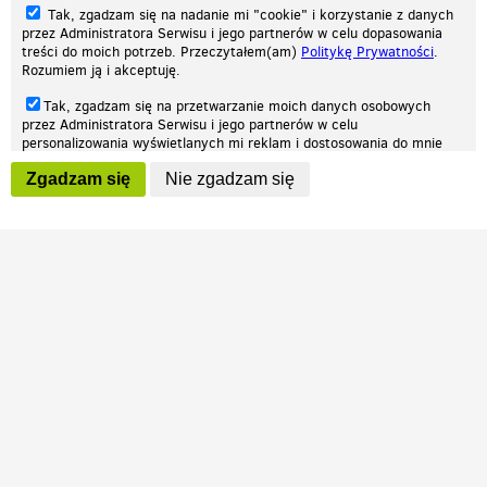
Tak, zgadzam się na nadanie mi "cookie" i korzystanie z danych
przez Administratora Serwisu i jego partnerów w celu dopasowania
treści do moich potrzeb. Przeczytałem(am)
Politykę Prywatności
.
Rozumiem ją i akceptuję.
Nasza strona internetowa używa plików cookies (tzw. ciasteczka) w celach
Tak, zgadzam się na przetwarzanie moich danych osobowych
statystycznych, reklamowych oraz funkcjonalnych. Dzięki nim możemy
przez Administratora Serwisu i jego partnerów w celu
indywidualnie dostosować stronę do twoich potrzeb. Każdy może zaakceptować
personalizowania wyświetlanych mi reklam i dostosowania do mnie
pliki cookies albo ma możliwość wyłączenia ich w przeglądarce, dzięki czemu nie
prezentowanych treści marketingowych. Przeczytałem(am)
Politykę
będą zbierane żadne informacje.
Zgadzam się
Nie zgadzam się
Prywatności
. Rozumiem ją i akceptuję.
Zapoznaj się z naszą polityką prywatności
Ok, rozumiem
Wyrażenie powyższych zgód jest dobrowolne i możesz je w dowolnym
momencie wycofać (na podstronie z
ustawieniami prywatności
),
odznaczając wybraną zgodę i klikając przycisk "nie zgadzam się", z
tym, że wycofanie zgody nie będzie miało wpływu na zgodność z
prawem przetwarzania na podstawie zgody, przed jej wycofaniem.
Patrz.pl
Strona główna
Regulamin
Polityka prywatności
Wszelkie prawa zastrzeżone © 2026 Patrz.pl