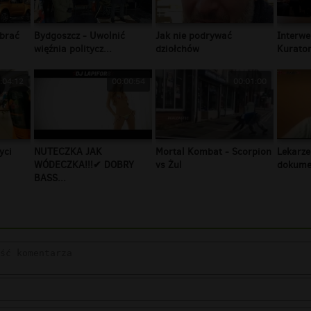
brać
Bydgoszcz - Uwolnić
Jak nie podrywać
Interwe
więźnia politycz...
dziołchów
Kurator
:04:12
00:00:54
00:01:00
yci
NUTECZKA JAK
Mortal Kombat - Scorpion
Lekarze
WÓDECZKA!!!✔ DOBRY
vs Żul
dokumen
BASS...