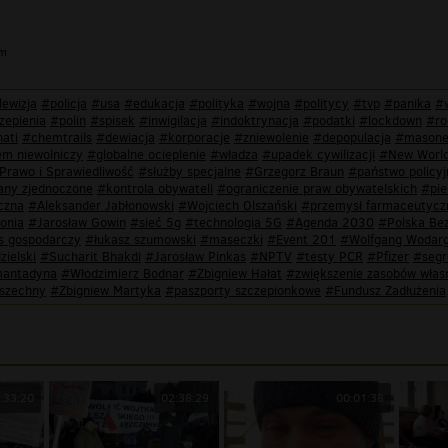
im
lewizja
#policja
#usa
#edukacja
#polityka
#wojna
#politycy
#tvp
#panika
#
zepienia
#polin
#spisek
#inwigilacja
#indoktrynacja
#podatki
#lockdown
#ro
nati
#chemtrails
#dewiacja
#korporacje
#zniewolenie
#depopulacja
#masone
em niewolniczy
#globalne ocieplenie
#władza
#upadek cywilizacji
#New World
Prawo i Sprawiedliwość
#służby specjalne
#Grzegorz Braun
#państwo policyj
any zjednoczone
#kontrola obywateli
#ograniczenie praw obywatelskich
#pie
czna
#Aleksander Jabłonowski
#Wojciech Olszański
#przemysł farmaceutycz
onia
#Jarosław Gowin
#sieć 5g
#technologia 5G
#Agenda 2030
#Polska Be
s gospodarczy
#łukasz szumowski
#maseczki
#Event 201
#Wolfgang Wodar
ielski
#Sucharit Bhakdi
#Jarosław Pinkas
#NPTV
#testy PCR
#Pfizer
#segr
antadyna
#Włodzimierz Bodnar
#Zbigniew Hałat
#zwiększenie zasobów włas
wszechny
#Zbigniew Martyka
#paszporty szczepionkowe
#Fundusz Zadłużenia
:33:20
02:38:29
00:01:38