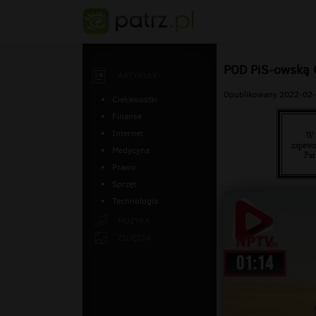
POD PiS-owską 
ARTYKUŁY
Opublikowany 2022-02-
Ciekawostki
Finanse
Internet
Medycyna
Prawo
Sprzęt
Technologia
MUZYKA
ZDJĘCIA