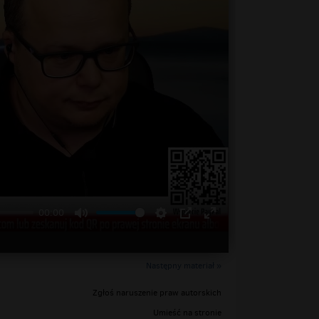
00:00
Następny materiał »
Zgłoś naruszenie praw autorskich
Umieść na stronie