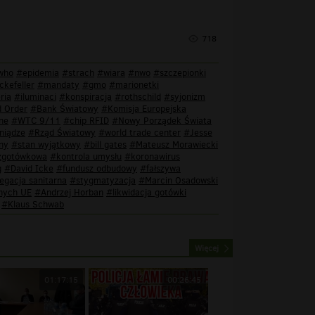
718
who
#epidemia
#strach
#wiara
#nwo
#szczepionki
ckefeller
#mandaty
#gmo
#marionetki
ria
#iluminaci
#konspiracja
#rothschild
#syjonizm
 Order
#Bank Światowy
#Komisja Europejska
ne
#WTC 9/11
#chip RFID
#Nowy Porządek Świata
niądze
#Rząd Światowy
#world trade center
#Jesse
ny
#stan wyjątkowy
#bill gates
#Mateusz Morawiecki
zgotówkowa
#kontrola umysłu
#koronawirus
g
#David Icke
#fundusz odbudowy
#fałszywa
egacja sanitarna
#stygmatyzacja
#Marcin Osadowski
nych UE
#Andrzej Horban
#likwidacja gotówki
#Klaus Schwab
Więcej
01:17:15
00:26:45