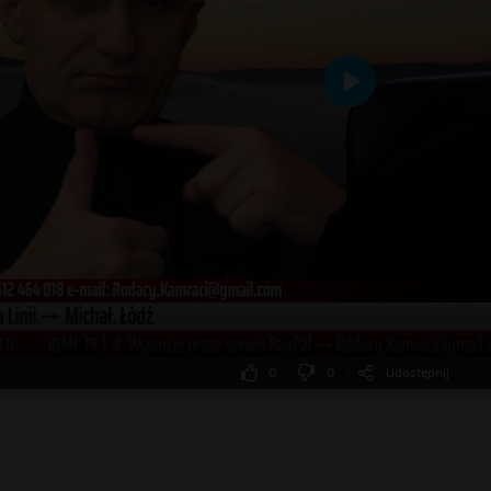
Odtwarzaj
0
0
Udostępnij