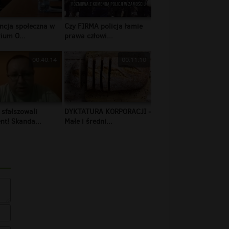
ncja społeczna w
Czy FIRMA policja łamie
ium O...
prawa człowi...
00:40:14
00:11:10
 sfałszowali
DYKTATURA KORPORACJI -
t! Skanda...
Małe i średni...