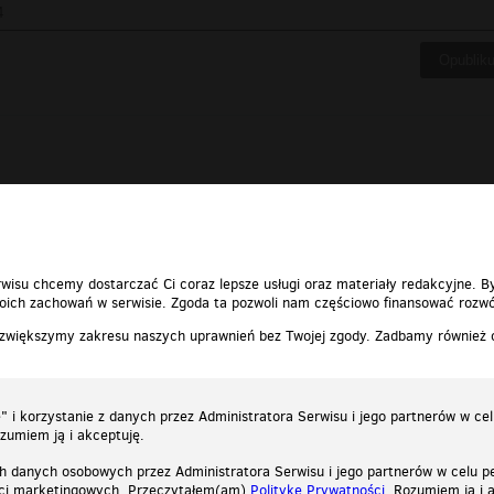
wisu chcemy dostarczać Ci coraz lepsze usługi oraz materiały redakcyjne. B
ich zachowań w serwisie. Zgoda ta pozwoli nam częściowo finansować rozwó
 zwiększymy zakresu naszych uprawnień bez Twojej zgody. Zadbamy również
 i korzystanie z danych przez Administratora Serwisu i jego partnerów w ce
ozumiem ją i akceptuję.
h danych osobowych przez Administratora Serwisu i jego partnerów w celu pe
ści marketingowych. Przeczytałem(am)
Politykę Prywatności
. Rozumiem ją i 