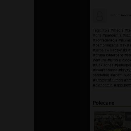
autor: Anon
Tagi:
#pis
#media
#te
#onz
#pandemia
#szc
#konfederacja
#illumi
#demoralizacja
#syst
#jarosław kaczyński
#
#grupa bilderberg
#st
Ventura
#Broń Biologi
#Alex Jones
#judeopol
#kwarantanna
#kryzy
pandemia
#Adam Niedz
#Krzysztof Simon
#am
#plandemia
#spis po
Polecane
00