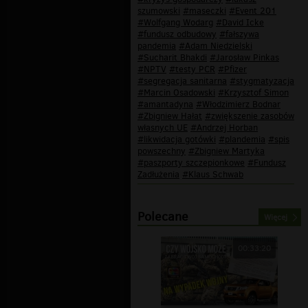
szumowski
#maseczki
#Event 201
#Wolfgang Wodarg
#David Icke
#fundusz odbudowy
#fałszywa
pandemia
#Adam Niedzielski
#Sucharit Bhakdi
#Jarosław Pinkas
#NPTV
#testy PCR
#Pfizer
#segregacja sanitarna
#stygmatyzacja
#Marcin Osadowski
#Krzysztof Simon
#amantadyna
#Włodzimierz Bodnar
#Zbigniew Hałat
#zwiększenie zasobów
własnych UE
#Andrzej Horban
#likwidacja gotówki
#plandemia
#spis
powszechny
#Zbigniew Martyka
#paszporty szczepionkowe
#Fundusz
Zadłużenia
#Klaus Schwab
Polecane
Więcej
00:33:20