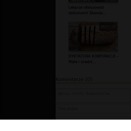
Lekarze sfałszowali
dokument! Skanda...
00:11:10
DYKTATURA KORPORACJI -
Małe i średni...
Komentarze (0)