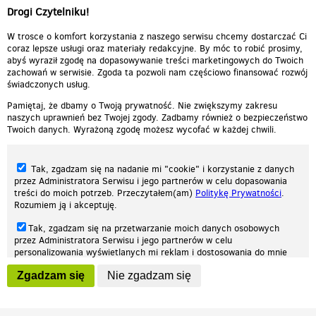
Drogi Czytelniku!
W trosce o komfort korzystania z naszego serwisu chcemy dostarczać Ci
coraz lepsze usługi oraz materiały redakcyjne. By móc to robić prosimy,
abyś wyraził zgodę na dopasowywanie treści marketingowych do Twoich
zachowań w serwisie. Zgoda ta pozwoli nam częściowo finansować rozwój
świadczonych usług.
Pamiętaj, że dbamy o Twoją prywatność. Nie zwiększymy zakresu
naszych uprawnień bez Twojej zgody. Zadbamy również o bezpieczeństwo
Twoich danych. Wyrażoną zgodę możesz wycofać w każdej chwili.
Tak, zgadzam się na nadanie mi "cookie" i korzystanie z danych
przez Administratora Serwisu i jego partnerów w celu dopasowania
treści do moich potrzeb. Przeczytałem(am)
Politykę Prywatności
.
Rozumiem ją i akceptuję.
Nasza strona internetowa używa plików cookies (tzw. ciasteczka) w celach
Tak, zgadzam się na przetwarzanie moich danych osobowych
statystycznych, reklamowych oraz funkcjonalnych. Dzięki nim możemy
przez Administratora Serwisu i jego partnerów w celu
indywidualnie dostosować stronę do twoich potrzeb. Każdy może zaakceptować
personalizowania wyświetlanych mi reklam i dostosowania do mnie
pliki cookies albo ma możliwość wyłączenia ich w przeglądarce, dzięki czemu nie
prezentowanych treści marketingowych. Przeczytałem(am)
Politykę
będą zbierane żadne informacje.
Zgadzam się
Nie zgadzam się
Prywatności
. Rozumiem ją i akceptuję.
Zapoznaj się z naszą polityką prywatności
Ok, rozumiem
Wyrażenie powyższych zgód jest dobrowolne i możesz je w dowolnym
momencie wycofać (na podstronie z
ustawieniami prywatności
),