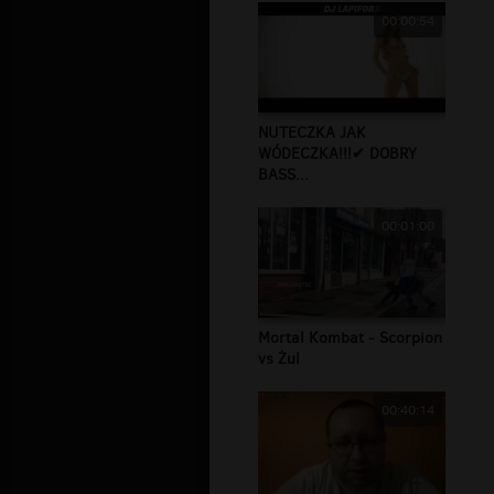
00:00:54
NUTECZKA JAK
WÓDECZKA!!!✔ DOBRY
BASS...
00:01:00
Mortal Kombat - Scorpion
vs Żul
00:40:14