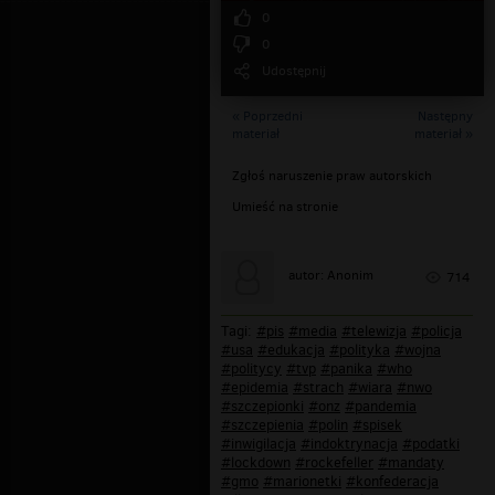
0
0
Udostępnij
« Poprzedni
Następny
materiał
materiał »
Zgłoś naruszenie praw autorskich
Umieść na stronie
autor: Anonim
714
Tagi:
#pis
#media
#telewizja
#policja
#usa
#edukacja
#polityka
#wojna
#politycy
#tvp
#panika
#who
#epidemia
#strach
#wiara
#nwo
#szczepionki
#onz
#pandemia
#szczepienia
#polin
#spisek
#inwigilacja
#indoktrynacja
#podatki
#lockdown
#rockefeller
#mandaty
#gmo
#marionetki
#konfederacja