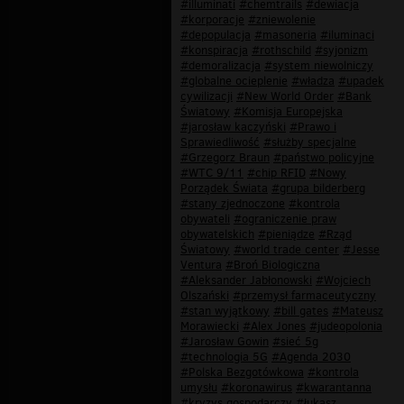
#illuminati
#chemtrails
#dewiacja
#korporacje
#zniewolenie
#depopulacja
#masoneria
#iluminaci
#konspiracja
#rothschild
#syjonizm
#demoralizacja
#system niewolniczy
#globalne ocieplenie
#władza
#upadek
cywilizacji
#New World Order
#Bank
Światowy
#Komisja Europejska
#jarosław kaczyński
#Prawo i
Sprawiedliwość
#służby specjalne
#Grzegorz Braun
#państwo policyjne
#WTC 9/11
#chip RFID
#Nowy
Porządek Świata
#grupa bilderberg
#stany zjednoczone
#kontrola
obywateli
#ograniczenie praw
obywatelskich
#pieniądze
#Rząd
Światowy
#world trade center
#Jesse
Ventura
#Broń Biologiczna
#Aleksander Jabłonowski
#Wojciech
Olszański
#przemysł farmaceutyczny
#stan wyjątkowy
#bill gates
#Mateusz
Morawiecki
#Alex Jones
#judeopolonia
#Jarosław Gowin
#sieć 5g
#technologia 5G
#Agenda 2030
#Polska Bezgotówkowa
#kontrola
umysłu
#koronawirus
#kwarantanna
#kryzys gospodarczy
#łukasz