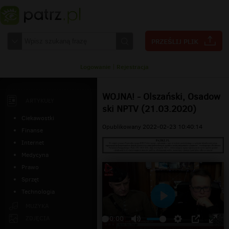
Logowanie
|
Rejestracja
WOJNA! - Olszański, Osadow
ARTYKUŁY
ski NPTV (21.03.2020)
Ciekawostki
Opublikowany 2022-02-23 10:40:14
Finanse
Internet
Medycyna
Prawo
Sprzęt
Technologia
Odtwarzaj
MUZYKA
ZDJĘCIA
00:00