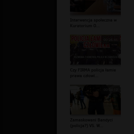
Interwencja społeczna w
Kuratorium O...
00:26:45
Czy FIRMA policja łamie
prawa człowi...
00:04:12
Zamaskowani Bandyci
(policja?) VS. W...