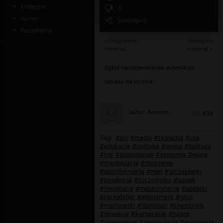
śmieszne
0
humor
Udostępnij
Poczekalnia
« Poprzedni
Następny
materiał
materiał »
Zgłoś naruszenie praw autorskich
Umieść na stronie
autor: Anonim
638
Tagi:
#pis
#media
#telewizja
#usa
#edukacja
#polityka
#wojna
#politycy
#tvp
#propaganda
#epidemia
#wiara
#manipulacja
#zboczenie
#dezinformacja
#nwo
#szczepionki
#pandemia
#szczepienia
#spisek
#inwigilacja
#indoktrynacja
#podatki
#rockefeller
#abonament
#gmo
#marionetki
#illuminati
#chemtrails
#dewiacja
#korporacje
#haarp
#zniewolenie
#depopulacja
#masoneria