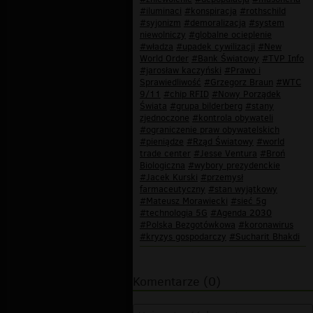
#iluminaci
#konspiracja
#rothschild
#syjonizm
#demoralizacja
#system
niewolniczy
#globalne ocieplenie
#władza
#upadek cywilizacji
#New
World Order
#Bank Światowy
#TVP Info
#jarosław kaczyński
#Prawo i
Sprawiedliwość
#Grzegorz Braun
#WTC
9/11
#chip RFID
#Nowy Porządek
Świata
#grupa bilderberg
#stany
zjednoczone
#kontrola obywateli
#ograniczenie praw obywatelskich
#pieniądze
#Rząd Światowy
#world
trade center
#Jesse Ventura
#Broń
Biologiczna
#wybory prezydenckie
#Jacek Kurski
#przemysł
farmaceutyczny
#stan wyjątkowy
#Mateusz Morawiecki
#sieć 5g
#technologia 5G
#Agenda 2030
#Polska Bezgotówkowa
#koronawirus
#kryzys gospodarczy
#Sucharit Bhakdi
Komentarze (0)