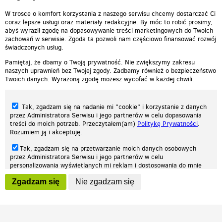
W trosce o komfort korzystania z naszego serwisu chcemy dostarczać Ci
coraz lepsze usługi oraz materiały redakcyjne. By móc to robić prosimy,
abyś wyraził zgodę na dopasowywanie treści marketingowych do Twoich
zachowań w serwisie. Zgoda ta pozwoli nam częściowo finansować rozwój
świadczonych usług.
Pamiętaj, że dbamy o Twoją prywatność. Nie zwiększymy zakresu
naszych uprawnień bez Twojej zgody. Zadbamy również o bezpieczeństwo
Twoich danych. Wyrażoną zgodę możesz wycofać w każdej chwili.
Tak, zgadzam się na nadanie mi "cookie" i korzystanie z danych
przez Administratora Serwisu i jego partnerów w celu dopasowania
treści do moich potrzeb. Przeczytałem(am)
Politykę Prywatności
.
Rozumiem ją i akceptuję.
Nasza strona internetowa używa plików cookies (tzw. ciasteczka) w celach
Tak, zgadzam się na przetwarzanie moich danych osobowych
statystycznych, reklamowych oraz funkcjonalnych. Dzięki nim możemy
przez Administratora Serwisu i jego partnerów w celu
indywidualnie dostosować stronę do twoich potrzeb. Każdy może zaakceptować
personalizowania wyświetlanych mi reklam i dostosowania do mnie
pliki cookies albo ma możliwość wyłączenia ich w przeglądarce, dzięki czemu nie
prezentowanych treści marketingowych. Przeczytałem(am)
Politykę
będą zbierane żadne informacje.
Zgadzam się
Nie zgadzam się
Prywatności
. Rozumiem ją i akceptuję.
Zapoznaj się z naszą polityką prywatności
Ok, rozumiem
Wyrażenie powyższych zgód jest dobrowolne i możesz je w dowolnym
momencie wycofać (na podstronie z
ustawieniami prywatności
),
odznaczając wybraną zgodę i klikając przycisk "nie zgadzam się", z