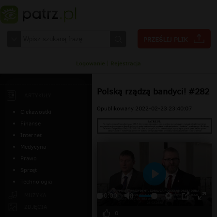
Logowanie
|
Rejestracja
Polską rządzą bandyci! #282
ARTYKUŁY
Opublikowany 2022-02-23 23:40:07
Ciekawostki
Finanse
Internet
Medycyna
Prawo
Sprzęt
Technologia
Odtwarzaj
MUZYKA
00:00
ZDJĘCIA
0