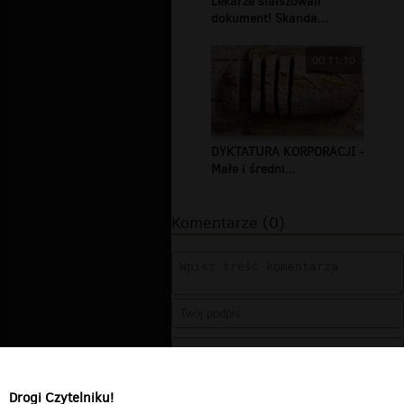
Lekarze sfałszowali
dokument! Skanda...
00:11:10
DYKTATURA KORPORACJI -
Małe i średni...
Komentarze (0)
Drogi Czytelniku!