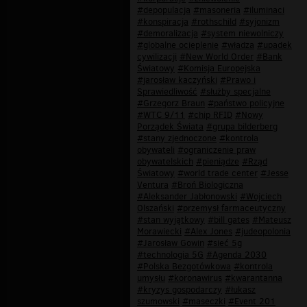
#depopulacja
#masoneria
#iluminaci
#konspiracja
#rothschild
#syjonizm
#demoralizacja
#system niewolniczy
#globalne ocieplenie
#władza
#upadek
cywilizacji
#New World Order
#Bank
Światowy
#Komisja Europejska
#jarosław kaczyński
#Prawo i
Sprawiedliwość
#służby specjalne
#Grzegorz Braun
#państwo policyjne
#WTC 9/11
#chip RFID
#Nowy
Porządek Świata
#grupa bilderberg
#stany zjednoczone
#kontrola
obywateli
#ograniczenie praw
obywatelskich
#pieniądze
#Rząd
Światowy
#world trade center
#Jesse
Ventura
#Broń Biologiczna
#Aleksander Jabłonowski
#Wojciech
Olszański
#przemysł farmaceutyczny
#stan wyjątkowy
#bill gates
#Mateusz
Morawiecki
#Alex Jones
#judeopolonia
#Jarosław Gowin
#sieć 5g
#technologia 5G
#Agenda 2030
#Polska Bezgotówkowa
#kontrola
umysłu
#koronawirus
#kwarantanna
#kryzys gospodarczy
#łukasz
szumowski
#maseczki
#Event 201