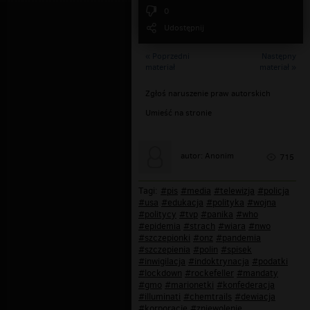
0
Udostępnij
« Poprzedni
Następny
materiał
materiał »
Zgłoś naruszenie praw autorskich
Umieść na stronie
autor: Anonim
715
Tagi:
#pis
#media
#telewizja
#policja
#usa
#edukacja
#polityka
#wojna
#politycy
#tvp
#panika
#who
#epidemia
#strach
#wiara
#nwo
#szczepionki
#onz
#pandemia
#szczepienia
#polin
#spisek
#inwigilacja
#indoktrynacja
#podatki
#lockdown
#rockefeller
#mandaty
#gmo
#marionetki
#konfederacja
#illuminati
#chemtrails
#dewiacja
#korporacje
#zniewolenie