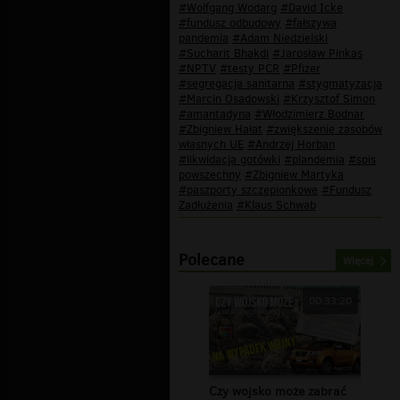
#Wolfgang Wodarg
#David Icke
#fundusz odbudowy
#fałszywa
pandemia
#Adam Niedzielski
#Sucharit Bhakdi
#Jarosław Pinkas
#NPTV
#testy PCR
#Pfizer
#segregacja sanitarna
#stygmatyzacja
#Marcin Osadowski
#Krzysztof Simon
#amantadyna
#Włodzimierz Bodnar
#Zbigniew Hałat
#zwiększenie zasobów
własnych UE
#Andrzej Horban
#likwidacja gotówki
#plandemia
#spis
powszechny
#Zbigniew Martyka
#paszporty szczepionkowe
#Fundusz
Zadłużenia
#Klaus Schwab
Polecane
Więcej
00:33:20
Czy wojsko może zabrać