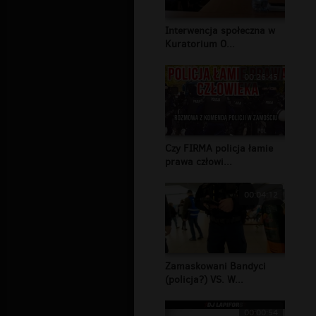
Interwencja społeczna w
Kuratorium O...
00:26:45
Czy FIRMA policja łamie
prawa człowi...
00:04:12
Zamaskowani Bandyci
(policja?) VS. W...
00:00:54