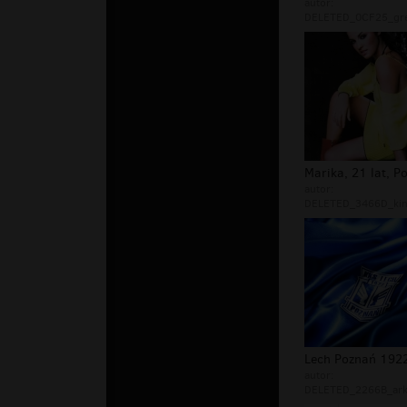
autor:
DELETED_0CF25_gre
autor:
DELETED_3466D_kin
Lech Poznań 192
autor:
DELETED_2266B_ark