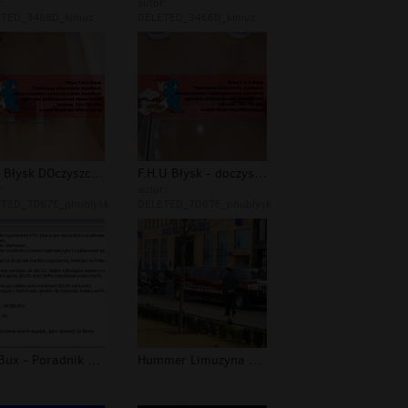
:
autor:
TED_3466D_kiniuz
DELETED_3466D_kiniuz
FHU Błysk DOczyszczanie posadzki - d...
F.H.U Błysk - doczyszczanie posadzki...
:
autor:
TED_7D67E_phublysk
DELETED_7D67E_phublysk
NeoBux - Poradnik Jak Zarobić w Inte...
Hummer Limuzyna Poznan Ale Jazda!