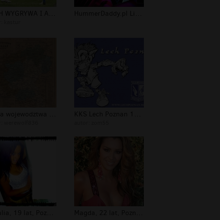
LECH WYGRYWA I AWANSUJE Z DRUGIEGO M...
HummerDaddy.pl Limuzyna Hummer Pozna...
r:
kastur
Mapa wojewodztwa poznanskiego z 1848...
KKS Lech Poznan 1922
r:
werewolf836
autor:
zom55
Natalia, 19 lat, Poznań, wielkopolsk...
Magda, 22 lat, Poznań, wielkopolskie...