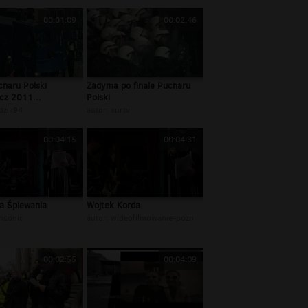
00:01:09
00:02:46
charu Polski
Zadyma po finale Pucharu
cz 2011...
Polski
dzik94
autor:
surtv
00:04:15
00:04:31
a Śpiewania
Wojtek Korda
nsonic
autor:
wideofilmowanie-pozn
00:02:55
00:04:09