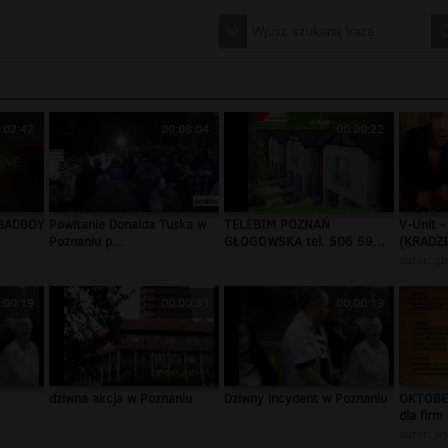
:02:42
00:08:04
00:00:22
BADBOY
Powitanie Donalda Tuska w
TELEBIM POZNAŃ
V-Unit -
Poznaniu p...
GŁOGOWSKA tel. 506 59...
(KRADZI
autor:
gb
:00:19
00:00:33
00:00:19
dziwna akcja w Poznaniu
Dziwny incydent w Poznaniu
OKTOBER
dla firm 
autor:
wy