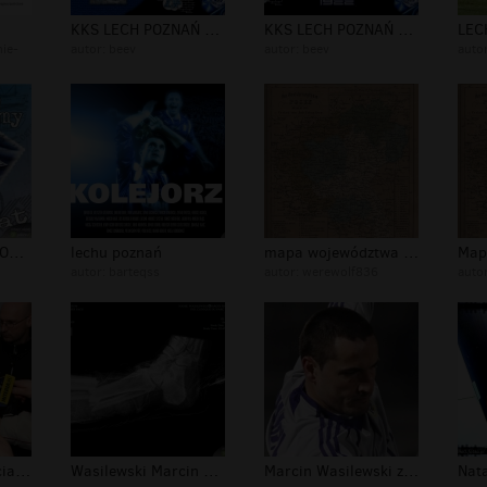
KKS LECH POZNAŃ 1922 KOLEJORZ 2
KKS LECH POZNAŃ 1922 KOLEJORZ
ie-
autor:
beev
autor:
beev
auto
Lech poznań !!! (FOTO)
lechu poznań
mapa województwa poznańskiego z 1848...
autor:
barteqss
autor:
werewolf836
auto
Rubin Kazan zdjęcia Rafa Murawski
Wasilewski Marcin gol Anderlecht
Marcin Wasilewski zdjęcia Anderlecht...