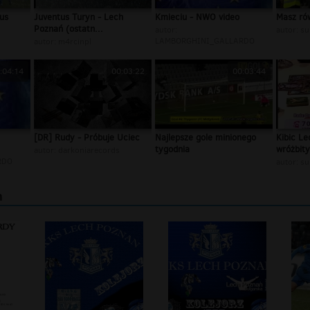
us
Juventus Turyn - Lech
Kmieciu - NWO video
Masz ró
Poznań (ostatn...
autor:
autor:
su
LAMBORGHINI_GALLARDO
autor:
m4rcinpl
:04:14
00:03:22
00:03:44
[DR] Rudy - Próbuje Uciec
Najlepsze gole minionego
Kibic Le
tygodnia
wróżbity
autor:
darkoniarecords
RDO
autor:
su
n