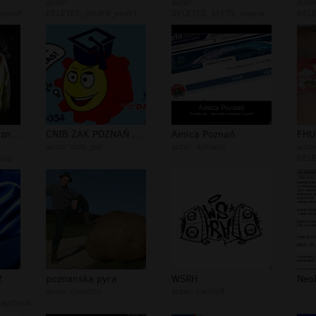
autor:
autor:
autor
ywolf
DELETED_9D4FB_emik1
DELETED_3EF75_eleana
DELE
Marika, 21 lat, Poznań,
CNIB ŻAK POZNAŃ GADU GADU
Amica Poznań
autor:
cnib_zak
autor:
djmanic
autor
iuz
DELE
2
poznanska pyra
WSRH
autor:
tymothy
autor:
carlito8
agdynia