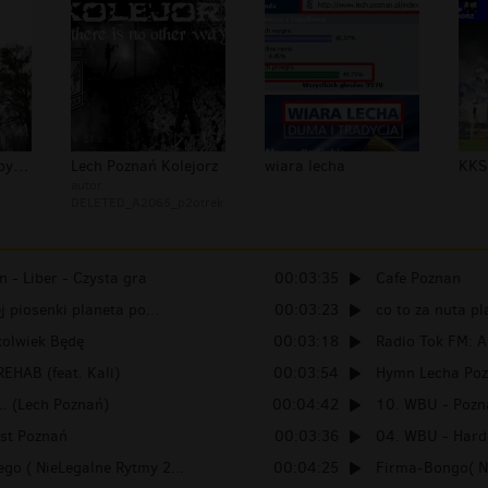
Ruiny kosciola w bylych Chojnicach2
Lech Poznań Kolejorz
wiara lecha
autor:
DELETED_A2065_p2otrek
 - Liber - Czysta gra
00:03:35
Cafe Poznan
ej piosenki planeta po...
00:03:23
co to za nuta p
kolwiek Będę
00:03:18
Radio Tok FM: Au
REHAB (feat. Kali)
00:03:54
Hymn Lecha Po
.. (Lech Poznań)
00:04:42
10. WBU - Pozn
est Poznań
00:03:36
04. WBU - Hardc
go ( NieLegalne Rytmy 2...
00:04:25
Firma-Bongo( Ni