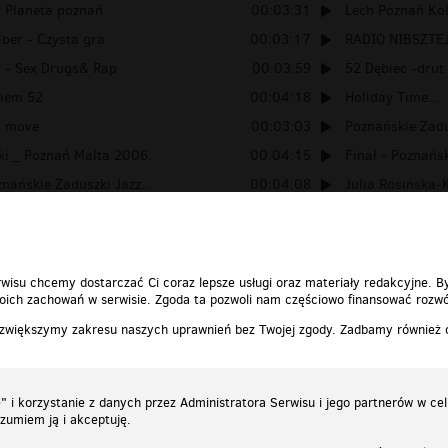
? Planeta poznań
00:03:31
Lech Poznań Kol
iber - Czysta gra
00:03:17
RADIO NIBSZTE
k - Sex Drugs& Rap
00:03:59
52 Dębiec -drut
wiem 52
00:04:18
Holiday Time...
o move
00:03:03
Poznańskie Zadu
ki _ Poznań Malta 2006.
00:04:15
Finał - Poznańs
znańskie Zaduszki Jazz...
00:04:08
Julia Rosińska-
- Poznańskie Zaduszki J...
00:05:26
Amsterdam Dan
wisu chcemy dostarczać Ci coraz lepsze usługi oraz materiały redakcyjne. B
ich zachowań w serwisie. Zgoda ta pozwoli nam częściowo finansować rozwó
 zwiększymy zakresu naszych uprawnień bez Twojej zgody. Zadbamy również
 i korzystanie z danych przez Administratora Serwisu i jego partnerów w ce
ozumiem ją i akceptuję.