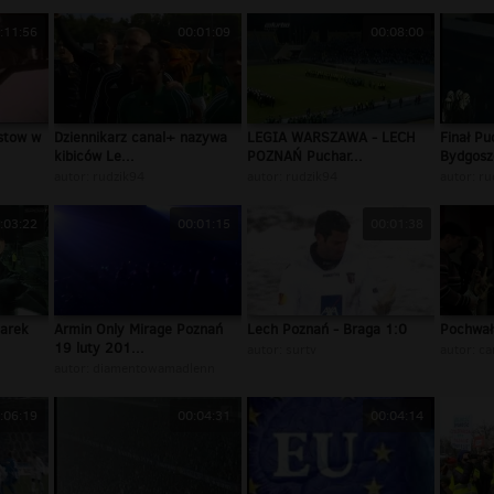
:11:56
00:01:09
00:08:00
stow w
Dziennikarz canal+ nazywa
LEGIA WARSZAWA - LECH
Finał Pu
kibiców Le...
POZNAŃ Puchar...
Bydgosz
autor:
rudzik94
autor:
rudzik94
autor:
ru
:03:22
00:01:15
00:01:38
larek
Armin Only Mirage Poznań
Lech Poznań - Braga 1:0
Pochwał
19 luty 201...
autor:
surtv
autor:
ca
autor:
diamentowamadlenn
:06:19
00:04:31
00:04:14