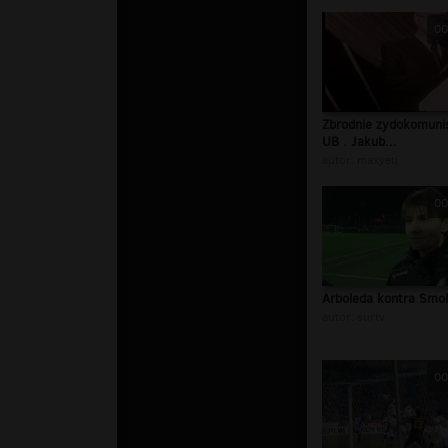
00
Zbrodnie zydokomuni
UB . Jakub...
autor:
maxyeti
00
Arboleda kontra Smo
autor:
surtv
00