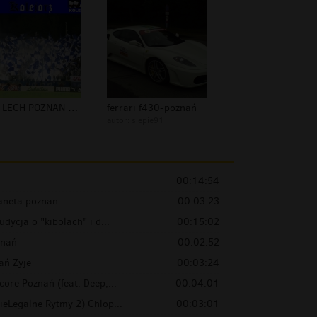
KKS LECH POZNAN THE BEST KOLEJORZ BY...
ferrari f430-poznań
autor:
siepie91
00:14:54
laneta poznan
00:03:23
dycja o "kibolach" i d...
00:15:02
znań
00:02:52
ań Żyje
00:03:24
ore Poznań (feat. Deep,...
00:04:01
eLegalne Rytmy 2) Chlop...
00:03:01