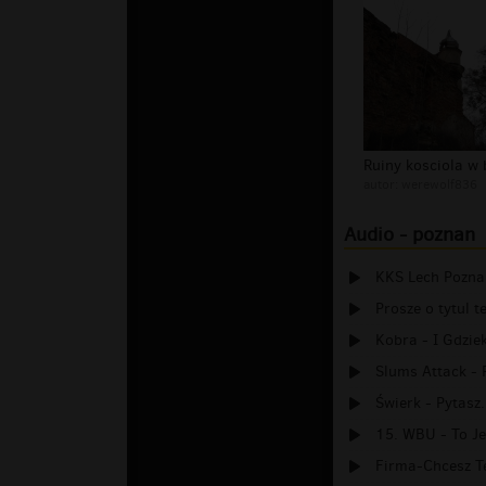
autor:
werewolf836
Audio - poznan
KKS Lech Poznan
Prosze o tytul t
Kobra - I Gdzie
Slums Attack - 
Świerk - Pytasz.
15. WBU - To J
Firma-Chcesz Te