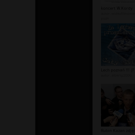
koncert W.Kordy
autor:
wideofilmowan
pozn
autor:
albertg2000