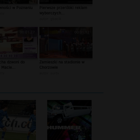
wności w Poznaniu
Pierwsze przeróbki reklam
wyborczych...
rtv
autor:
gbacik
00:01:27
00:01:12
cha dzwoni do
Zamieszki na stadionie w
 Macie...
Chorzowie
rtv
autor:
surtv