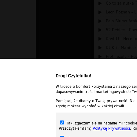
Co to za nutka 
Lech Poznan - L
Peja Slums Ata
52 Dębiec - Po
DaviDJ - Here t
DJ Kris Maniecz
Piotr Szulc - Po
Marek Manowski 
Drogi Czytelniku!
W trosce o komfort korzystania z naszego ser
dopasowywanie treści marketingowych do Two
Pamiętaj, że dbamy o Twoją prywatność. Nie
zgodę możesz wycofać w każdej chwili.
Tak, zgadzam się na nadanie mi "cookie"
Przeczytałem(am)
Politykę Prywatności
. R