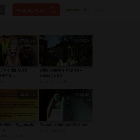
Logowanie
|
Rejestracja
00:03:29
00:04:27
 V nie dla ACTA
Wille Sołackie Poznań -
ONY B...
animacja 3D
acik
autor:
sqmstudio
00:00:40
00:00:50
FEST - Wycieczki
Napad na lombard Poznań
- w...
autor:
rudzik94
cieczkidlafirm