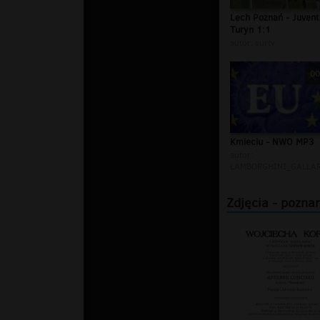
Lech Poznań - Juvent
Turyn 1:1
autor:
surtv
00
Kmieciu - NWO MP3
autor:
LAMBORGHINI_GALLA
Zdjęcia - pozna