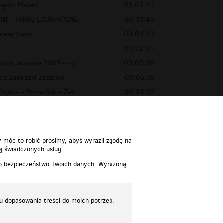
ejorz Mateo
00:03:41
JNI - TARGI EDUKACYJNE
00:03:43
 deep hans
00:04:49
01:12:11
szki Jazzowe 2009 - zaj...
00:00:30
kie Zaduszki Jazzowe
00:05:35
Kopala - Poznańskie Zad...
00:04:32
ce Mission 2004
00:04:17
y móc to robić prosimy, abyś wyraził zgodę na
j świadczonych usług.
 o bezpieczeństwo Twoich danych. Wyrażoną
lu dopasowania treści do moich potrzeb.