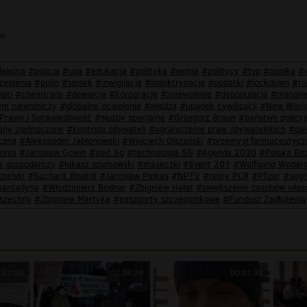
im
lewizja
#policja
#usa
#edukacja
#polityka
#wojna
#politycy
#tvp
#panika
#
zepienia
#polin
#spisek
#inwigilacja
#indoktrynacja
#podatki
#lockdown
#ro
nati
#chemtrails
#dewiacja
#korporacje
#zniewolenie
#depopulacja
#masone
em niewolniczy
#globalne ocieplenie
#władza
#upadek cywilizacji
#New World
Prawo i Sprawiedliwość
#służby specjalne
#Grzegorz Braun
#państwo policyj
any zjednoczone
#kontrola obywateli
#ograniczenie praw obywatelskich
#pie
czna
#Aleksander Jabłonowski
#Wojciech Olszański
#przemysł farmaceutycz
onia
#Jarosław Gowin
#sieć 5g
#technologia 5G
#Agenda 2030
#Polska Be
s gospodarczy
#łukasz szumowski
#maseczki
#Event 201
#Wolfgang Wodar
ielski
#Sucharit Bhakdi
#Jarosław Pinkas
#NPTV
#testy PCR
#Pfizer
#segr
antadyna
#Włodzimierz Bodnar
#Zbigniew Hałat
#zwiększenie zasobów włas
wszechny
#Zbigniew Martyka
#paszporty szczepionkowe
#Fundusz Zadłużenia
:33:20
02:38:29
00:01:38