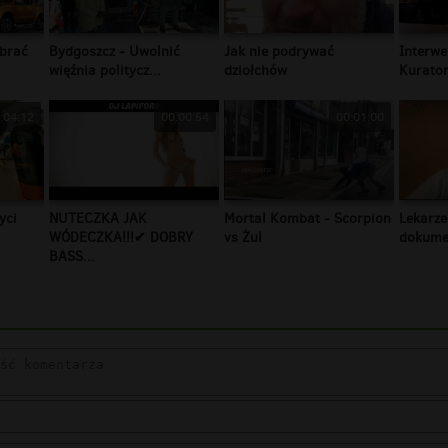
brać
Bydgoszcz - Uwolnić
Jak nie podrywać
Interwe
więźnia politycz...
dziołchów
Kurator
:04:12
00:00:54
00:01:00
yci
NUTECZKA JAK
Mortal Kombat - Scorpion
Lekarze
WÓDECZKA!!!✔ DOBRY
vs Żul
dokumen
BASS...