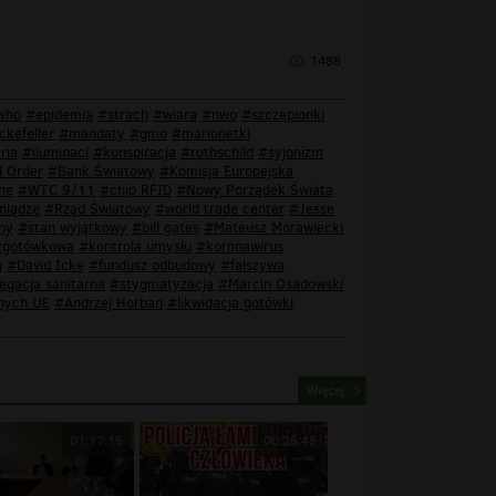
1488
who
#epidemia
#strach
#wiara
#nwo
#szczepionki
ckefeller
#mandaty
#gmo
#marionetki
ria
#iluminaci
#konspiracja
#rothschild
#syjonizm
 Order
#Bank Światowy
#Komisja Europejska
ne
#WTC 9/11
#chip RFID
#Nowy Porządek Świata
niądze
#Rząd Światowy
#world trade center
#Jesse
ny
#stan wyjątkowy
#bill gates
#Mateusz Morawiecki
zgotówkowa
#kontrola umysłu
#koronawirus
g
#David Icke
#fundusz odbudowy
#fałszywa
egacja sanitarna
#stygmatyzacja
#Marcin Osadowski
nych UE
#Andrzej Horban
#likwidacja gotówki
Więcej
01:17:15
00:26:45