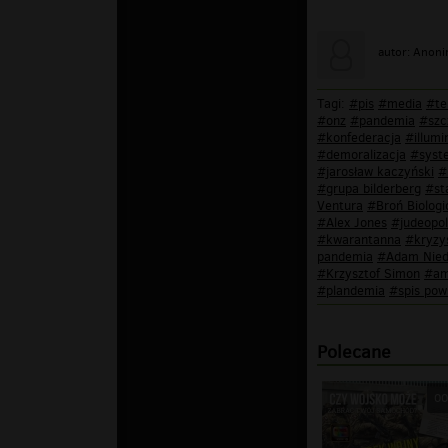
autor: Anon
Tagi:
#pis
#media
#te
#onz
#pandemia
#szc
#konfederacja
#illumi
#demoralizacja
#syst
#jarosław kaczyński
#
#grupa bilderberg
#st
Ventura
#Broń Biologi
#Alex Jones
#judeopol
#kwarantanna
#kryzy
pandemia
#Adam Niedz
#Krzysztof Simon
#am
#plandemia
#spis po
Polecane
00