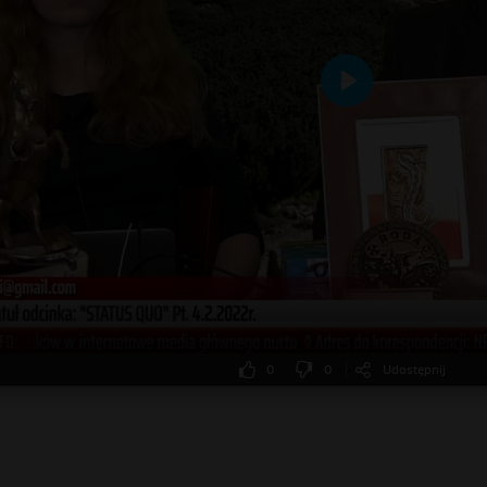
Odtwarzaj
0
0
Udostępnij