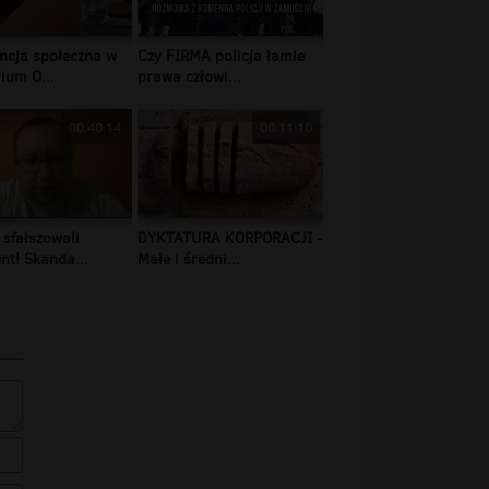
ncja społeczna w
Czy FIRMA policja łamie
ium O...
prawa człowi...
00:40:14
00:11:10
 sfałszowali
DYKTATURA KORPORACJI -
t! Skanda...
Małe i średni...