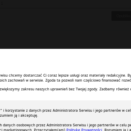
wisu chcemy dostarczać Ci coraz lepsze usługi oraz materiały redakcyjne. B
ich zachowań w serwisie. Zgoda ta pozwoli nam częściowo finansować rozwó
 zwiększymy zakresu naszych uprawnień bez Twojej zgody. Zadbamy również
 i korzystanie z danych przez Administratora Serwisu i jego partnerów w ce
ozumiem ją i akceptuję.
h danych osobowych przez Administratora Serwisu i jego partnerów w celu pe
ści marketingowych. Przeczytałem(am)
Politykę Prywatności
. Rozumiem ją i 