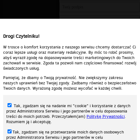
Drogi Czytelniku!
W trosce o komfort korzystania z naszego serwisu chcemy dostarczać Ci
coraz lepsze usługi oraz materiały redakcyjne. By móc to robić prosimy,
abyś wyraził zgodę na dopasowywanie treści marketingowych do Twoich
zachowań w serwisie. Zgoda ta pozwoli nam częściowo finansować rozwój
świadczonych usług.
Pamiętaj, że dbamy o Twoją prywatność. Nie zwiększymy zakresu
naszych uprawnień bez Twojej zgody. Zadbamy również o bezpieczeństwo
Twoich danych. Wyrażoną zgodę możesz wycofać w każdej chwili.
Tak, zgadzam się na nadanie mi "cookie" i korzystanie z danych
przez Administratora Serwisu i jego partnerów w celu dopasowania
treści do moich potrzeb. Przeczytałem(am)
Politykę Prywatności
.
Rozumiem ją i akceptuję.
Nasza strona internetowa używa plików cookies (tzw. ciasteczka) w celach
Tak, zgadzam się na przetwarzanie moich danych osobowych
statystycznych, reklamowych oraz funkcjonalnych. Dzięki nim możemy
przez Administratora Serwisu i jego partnerów w celu