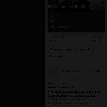
Odtwarzaj
00:00
2
0
Udostępnij
« Poprzedni
Następny
materiał
materiał »
Zgłoś naruszenie praw autorskich
Umieść na stronie
autor: Anonim
891
(04.05.2021)
============
Tagi:
#pis
#media
#telewizja
#policja
#usa
#edukacja
#polityka
#wojna
#politycy
#tvp
#panika
#who
#epidemia
#strach
#wiara
#nwo