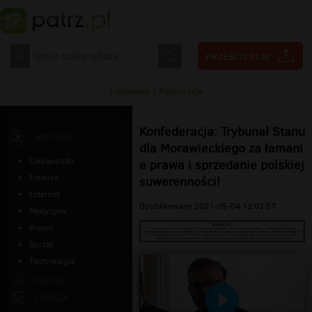
Logowanie
|
Rejestracja
Konfederacja: Trybunał Stanu
ARTYKUŁY
dla Morawieckiego za łamani
Ciekawostki
e prawa i sprzedanie polskiej
Finanse
suwerenności!
Internet
Opublikowany 2021-05-04 12:03:57
Medycyna
Prawo
Sprzęt
Technologia
MUZYKA
ZDJĘCIA