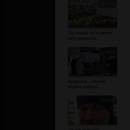
00:33:20
Czy wojsko może zabrać
twój samochód...
02:38:29
Bydgoszcz - Uwolnić
więźnia politycz...
00:01:38
Jak nie podrywać