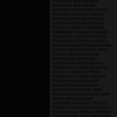
#szczepionki
#onz
#pandemia
#szczepienia
#polin
#spisek
#inwigilacja
#indoktrynacja
#podatki
#lockdown
#rockefeller
#mandaty
#gmo
#marionetki
#konfederacja
#illuminati
#chemtrails
#dewiacja
#korporacje
#haarp
#zniewolenie
#depopulacja
#masoneria
#iluminaci
#konspiracja
#rothschild
#syjonizm
#demoralizacja
#system niewolniczy
#globalne ocieplenie
#władza
#upadek
cywilizacji
#New World Order
#Bank
Światowy
#Komisja Europejska
#jarosław kaczyński
#Prawo i
Sprawiedliwość
#służby specjalne
#Grzegorz Braun
#państwo policyjne
#WTC 9/11
#chip RFID
#Nowy
Porządek Świata
#grupa bilderberg
#stany zjednoczone
#kontrola
obywateli
#ograniczenie praw
obywatelskich
#pieniądze
#Rząd
Światowy
#world trade center
#Jesse
Ventura
#Broń Biologiczna
#Aleksander Jabłonowski
#Wojciech
Olszański
#przemysł farmaceutyczny
#stan wyjątkowy
#bill gates
#Mateusz
Morawiecki
#Alex Jones
#judeopolonia