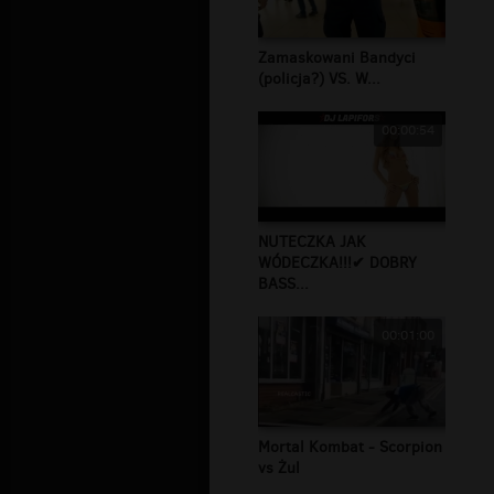
Zamaskowani Bandyci
(policja?) VS. W...
00:00:54
NUTECZKA JAK
WÓDECZKA!!!✔ DOBRY
BASS...
00:01:00
Mortal Kombat - Scorpion
vs Żul