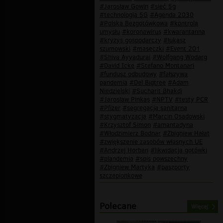
#Jarosław Gowin
#sieć 5g
#technologia 5G
#Agenda 2030
#Polska Bezgotówkowa
#kontrola
umysłu
#koronawirus
#kwarantanna
#kryzys gospodarczy
#łukasz
szumowski
#maseczki
#Event 201
#Shiva Ayyadurai
#Wolfgang Wodarg
#David Icke
#Stefano Montanari
#fundusz odbudowy
#fałszywa
pandemia
#Del Bigtree
#Adam
Niedzielski
#Sucharit Bhakdi
#Jarosław Pinkas
#NPTV
#testy PCR
#Pfizer
#segregacja sanitarna
#stygmatyzacja
#Marcin Osadowski
#Krzysztof Simon
#amantadyna
#Włodzimierz Bodnar
#Zbigniew Hałat
#zwiększenie zasobów własnych UE
#Andrzej Horban
#likwidacja gotówki
#plandemia
#spis powszechny
#Zbigniew Martyka
#paszporty
szczepionkowe
Polecane
Więcej