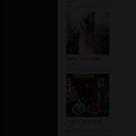
autor:
DELETED_B77D7_surfistka
tapety Team Sleep
autor:
DELETED_3D6BA_mona1lisa
zdjęcia Team Sleep
autor:
DELETED_82EDF_tygrysisa