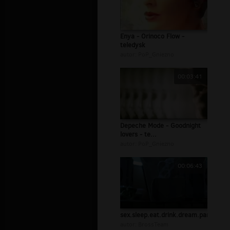
Enya - Orinoco Flow -
teledysk
autor:
PoP_Gniezno
00:03:41
Depeche Mode - Goodnight
lovers - te...
autor:
PoP_Gniezno
00:06:43
sex.sleep.eat.drink.dream.part.1.
autor:
BrossTeam