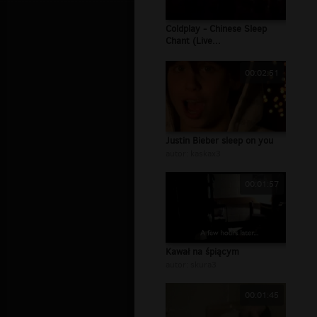
Coldplay - Chinese Sleep
Chant (Live...
00:02:51
Justin Bieber sleep on you
autor:
kaskax3
00:01:57
Kawał na śpiącym
autor:
skura3
00:01:45