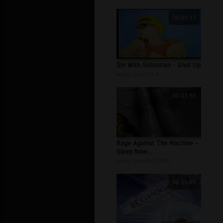
00:03:13
Sin With Sebastian - Shut Up
autor:
piter12-6
00:03:56
Rage Against The Machine -
Sleep Now...
autor:
marcin13130
00:03:55