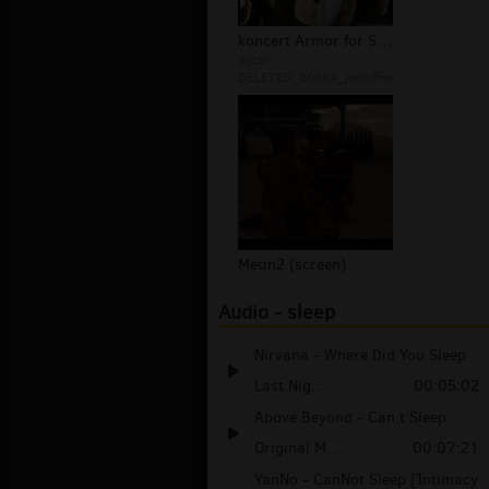
koncert Armor for Sleep
autor:
DELETED_B066A_jenniffer
Metin2 (screen)
Audio - sleep
Nirvana - Where Did You Sleep
Last Nig...
00:05:02
Above Beyond - Can t Sleep
Original M...
00:07:21
YanNo - CanNot Sleep [Intimacy