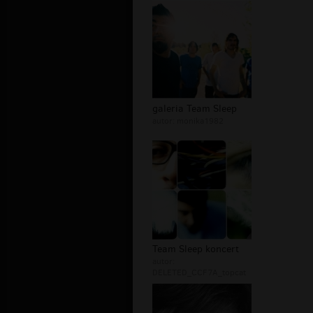
galeria Team Sleep
autor:
monika1982
Team Sleep koncert
autor:
DELETED_CCF7A_topcat