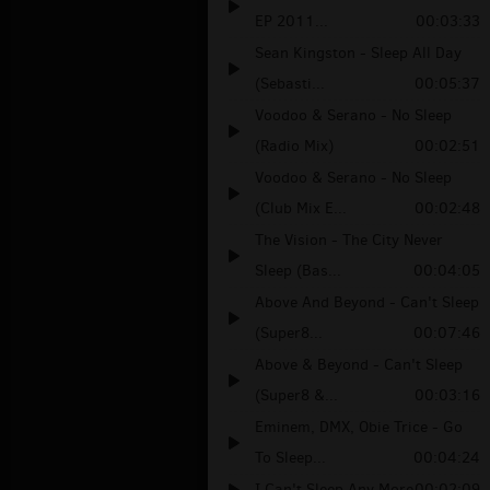
EP 2011...
00:03:33
Sean Kingston - Sleep All Day
(Sebasti...
00:05:37
Voodoo & Serano - No Sleep
(Radio Mix)
00:02:51
Voodoo & Serano - No Sleep
(Club Mix E...
00:02:48
The Vision - The City Never
Sleep (Bas...
00:04:05
Above And Beyond - Can't Sleep
(Super8...
00:07:46
Above & Beyond - Can't Sleep
(Super8 &...
00:03:16
Eminem, DMX, Obie Trice - Go
To Sleep...
00:04:24
I Can't Sleep Any More
00:02:09