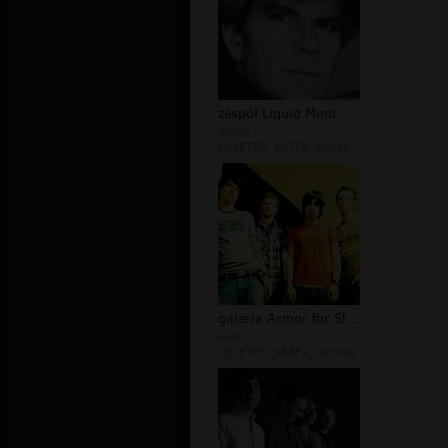
zespół Liquid Mind
autor:
DELETED_637EB_mrhot
galeria Armor for Sleep
autor:
DELETED_56BF2_donnaa