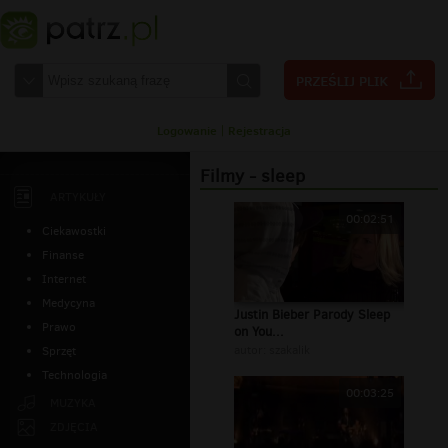
Logowanie
|
Rejestracja
Filmy - sleep
ARTYKUŁY
00:02:51
Ciekawostki
Finanse
Internet
Medycyna
Justin Bieber Parody Sleep
Prawo
on You...
autor:
szakalik
Sprzęt
Technologia
00:03:25
MUZYKA
ZDJĘCIA