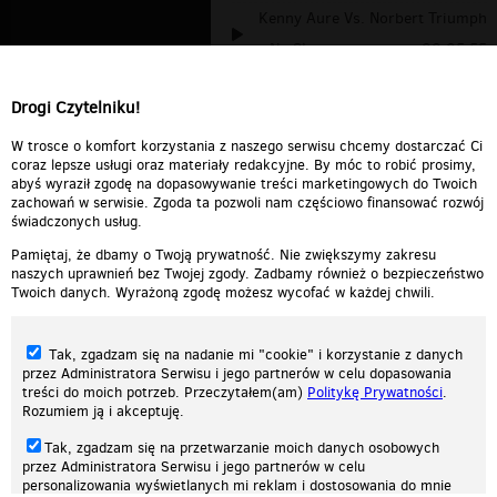
Kenny Aure Vs. Norbert Triumph
- No Sl...
00:05:55
Ostkurve vs. Sin with Sebastian
Drogi Czytelniku!
- Shu...
00:03:12
Shut Up - Code Red
00:03:22
W trosce o komfort korzystania z naszego serwisu chcemy dostarczać Ci
coraz lepsze usługi oraz materiały redakcyjne. By móc to robić prosimy,
abyś wyraził zgodę na dopasowywanie treści marketingowych do Twoich
zachowań w serwisie. Zgoda ta pozwoli nam częściowo finansować rozwój
świadczonych usług.
Pamiętaj, że dbamy o Twoją prywatność. Nie zwiększymy zakresu
naszych uprawnień bez Twojej zgody. Zadbamy również o bezpieczeństwo
Twoich danych. Wyrażoną zgodę możesz wycofać w każdej chwili.
Tak, zgadzam się na nadanie mi "cookie" i korzystanie z danych
przez Administratora Serwisu i jego partnerów w celu dopasowania
treści do moich potrzeb. Przeczytałem(am)
Politykę Prywatności
.
Rozumiem ją i akceptuję.
Nasza strona internetowa używa plików cookies (tzw. ciasteczka) w celach
Tak, zgadzam się na przetwarzanie moich danych osobowych
statystycznych, reklamowych oraz funkcjonalnych. Dzięki nim możemy
przez Administratora Serwisu i jego partnerów w celu
indywidualnie dostosować stronę do twoich potrzeb. Każdy może zaakceptować
personalizowania wyświetlanych mi reklam i dostosowania do mnie