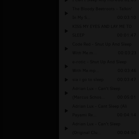
The Bloody Beetroots - Talkin'
In My S...
00:03:10
KISS MY EYES AND LAY ME TO
SLEEP
00:01:47
Code Red - Shut Up And Sleep
With Me.m...
00:03:23
e-rotic - Shut Up And Sleep
With Me.mp...
00:03:46
sia i go to sleep
00:03:47
Adrian Lux - Can't Sleep
(Marcus Schos...
00:05:01
Adrian Lux - Cant Sleep (Ali
Payami Re...
00:04:14
Adrian Lux - Can't Sleep
(Original Clu...
00:04:50