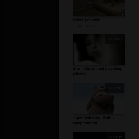
Mokra pobudka
autor:
skura3
00:03:53
tess - the second you sleep
(silvero...
00:01:03
super śmieszny filmik-z
hipopotamem...
00:03:39