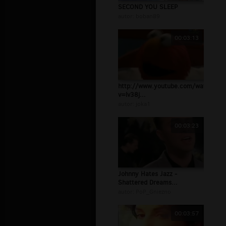
SECOND YOU SLEEP
autor:
boban89
00:03:13
http://www.youtube.com/watch?
v=lv38j...
autor:
joka1
00:03:23
Johnny Hates Jazz -
Shattered Dreams...
autor:
PoP_Gniezno
00:03:57