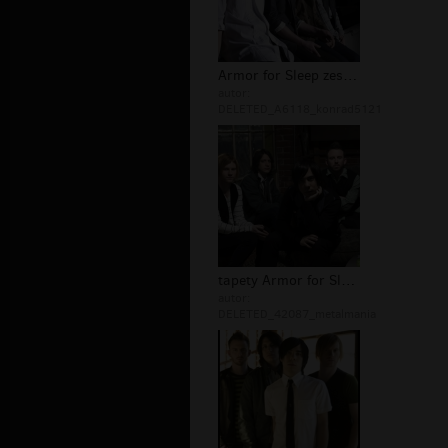
Armor for Sleep zespół
autor:
DELETED_A6118_konrad5121
tapety Armor for Sleep
autor:
DELETED_42087_metalmania