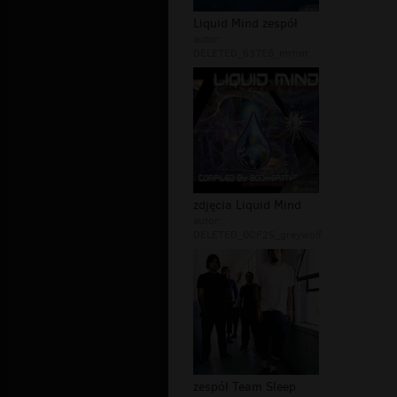
Liquid Mind zespół
autor:
DELETED_637EB_mrhot
zdjęcia Liquid Mind
autor:
DELETED_0CF25_greywolf
zespół Team Sleep