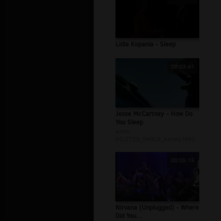
Lidia Kopania - Sleep
00:03:41
Jesse McCartney - How Do
You Sleep
autor:
DELETED_049C8_barteq1993
00:05:15
Nirvana (Unplugged) - Where
Did You...