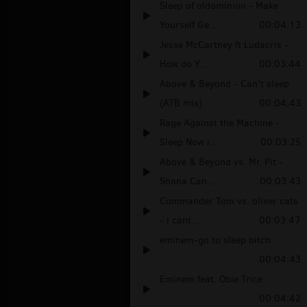
Sleep of oldominion - Make
Yourself Ge...
00:04:13
Jesse McCartney ft Ludacris -
How do Y...
00:03:44
Above & Beyond - Can't sleep
(ATB mix)
00:04:43
Rage Against the Machine -
Sleep Now i...
00:03:25
Above & Beyond vs. Mr. Pit -
Shana Can...
00:03:43
Commander Tom vs. oliver cats
- i cant...
00:03:47
eminem-go to sleep bitch
00:04:43
Eminem feat. Obie Trice
00:04:42