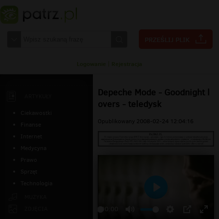
Logowanie
|
Rejestracja
Depeche Mode - Goodnight l
ARTYKUŁY
overs - teledysk
Ciekawostki
Opublikowany 2008-02-24 12:04:16
Finanse
Internet
Medycyna
Prawo
Sprzęt
Technologia
Odtwarzaj
MUZYKA
ZDJĘCIA
00:00