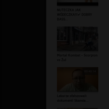
NUTECZKA JAK
WÓDECZKA!!!✔ DOBRY
BASS...
00:01:00
Mortal Kombat - Scorpion
vs Żul
00:40:14
Lekarze sfałszowali
dokument! Skanda...