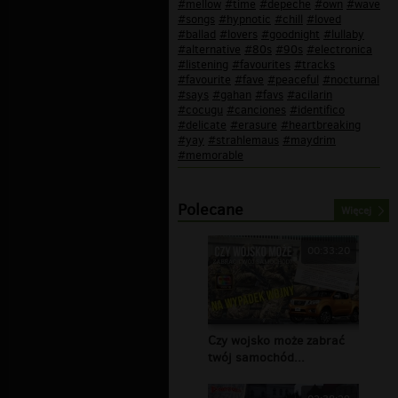
#mellow
#time
#depeche
#own
#wave
#songs
#hypnotic
#chill
#loved
#ballad
#lovers
#goodnight
#lullaby
#alternative
#80s
#90s
#electronica
#listening
#favourites
#tracks
#favourite
#fave
#peaceful
#nocturnal
#says
#gahan
#favs
#acilarin
#cocugu
#canciones
#identifico
#delicate
#erasure
#heartbreaking
#yay
#strahlemaus
#maydrim
#memorable
Polecane
Więcej
00:33:20
Czy wojsko może zabrać
twój samochód...