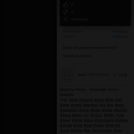
0
0
Udostępnij
« Poprzedni
Następny
materiał
materiał »
Zgłoś naruszenie praw autorskich
Umieść na stronie
PoP_Gniezno
autor:
2576
Depeche Mode - Goodnight lovers -
teledysk
Tagi:
#hot
#martin
#love
#this
#all
#new
#need
#perfect
#to
#by
#and
#beautiful
#rock
#ever
#indie
#british
#song
#gore
#is
#music
#right
#me
#dave
#what
#que
#marijuana
#phase
#mode
#con
#sad
#easy
#playlist
#now
#sleep
#lily
#electronic
#am