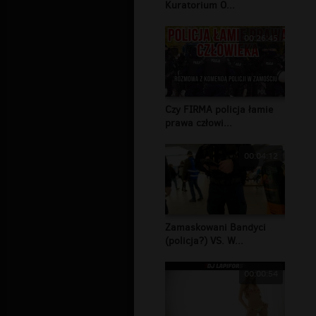
Kuratorium O...
00:26:45
Czy FIRMA policja łamie
prawa człowi...
00:04:12
Zamaskowani Bandyci
(policja?) VS. W...
00:00:54