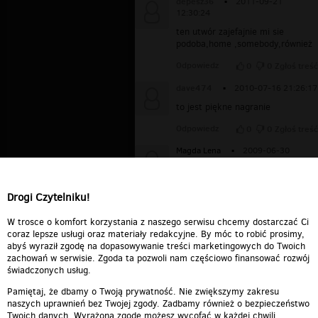
depesz36
▪
2011-09-21
12:30:24
ten utwór zajefajnie mi sie
podoba,home ,somebody,również
Odpowiedz
0
0
Zgłoś treść
dave474
▪
2010-07-16 21:26:17
to jest piękne nagranie
Odpowiedz
0
0
Zgłoś treść
Magda Lena
▪
2009-06-30
11:53:31
PIĘKNE NAGRANIE!! WOLĘ
JEDNAK WERSJE KONCERTOWE...
Drogi Czytelniku!
Odpowiedz
0
0
Zgłoś treść
W trosce o komfort korzystania z naszego serwisu chcemy dostarczać Ci
coraz lepsze usługi oraz materiały redakcyjne. By móc to robić prosimy,
abyś wyraził zgodę na dopasowywanie treści marketingowych do Twoich
zachowań w serwisie. Zgoda ta pozwoli nam częściowo finansować rozwój
świadczonych usług.
Pamiętaj, że dbamy o Twoją prywatność. Nie zwiększymy zakresu
naszych uprawnień bez Twojej zgody. Zadbamy również o bezpieczeństwo
Twoich danych. Wyrażoną zgodę możesz wycofać w każdej chwili.