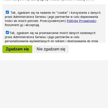
Tak, zgadzam się na nadanie mi "cookie" i korzystanie z danych
przez Administratora Serwisu i jego partnerów w celu dopasowania
treści do moich potrzeb. Przeczytałem(am)
Politykę Prywatności
.
Rozumiem ją i akceptuję.
Nasza strona internetowa używa plików cookies (tzw. ciasteczka) w celach
Tak, zgadzam się na przetwarzanie moich danych osobowych
statystycznych, reklamowych oraz funkcjonalnych. Dzięki nim możemy
przez Administratora Serwisu i jego partnerów w celu
indywidualnie dostosować stronę do twoich potrzeb. Każdy może zaakceptować
personalizowania wyświetlanych mi reklam i dostosowania do mnie
pliki cookies albo ma możliwość wyłączenia ich w przeglądarce, dzięki czemu nie
prezentowanych treści marketingowych. Przeczytałem(am)
Politykę
będą zbierane żadne informacje.
Zgadzam się
Nie zgadzam się
Prywatności
. Rozumiem ją i akceptuję.
Zapoznaj się z naszą polityką prywatności
Ok, rozumiem
Wyrażenie powyższych zgód jest dobrowolne i możesz je w dowolnym
momencie wycofać (na podstronie z
ustawieniami prywatności
),
odznaczając wybraną zgodę i klikając przycisk "nie zgadzam się", z
tym, że wycofanie zgody nie będzie miało wpływu na zgodność z
prawem przetwarzania na podstawie zgody, przed jej wycofaniem.
Patrz.pl
Strona główna
Regulamin