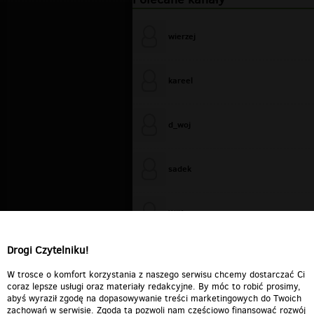
wierzej
kareel
d_woj
sadek
WiXa
Drogi Czytelniku!
cieplutkiDARIUSZ
W trosce o komfort korzystania z naszego serwisu chcemy dostarczać Ci
coraz lepsze usługi oraz materiały redakcyjne. By móc to robić prosimy,
abyś wyraził zgodę na dopasowywanie treści marketingowych do Twoich
zachowań w serwisie. Zgoda ta pozwoli nam częściowo finansować rozwój