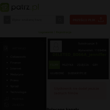
Logowanie
|
Rejestracja
Subskrypcje: 5
ARTYKUŁY
Wyświetleń: 1159494
DELETED_B066A_jenniffer
Ciekawostki
Finanse
FILMY
MUZYKA
ZDJĘCIA
GRY
Internet
ULUBIONE
SUBSKRYPCJE
Medycyna
Prawo
Sprzęt
Użytkownik nie dodał jeszcze
Technologia
żadnych filmów
MUZYKA
ZDJĘCIA
Polecane kanały