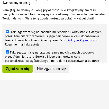
świadczonych usług.
Pamiętaj, że dbamy o Twoją prywatność. Nie zwiększymy zakresu
naszych uprawnień bez Twojej zgody. Zadbamy również o bezpieczeństwo
Twoich danych. Wyrażoną zgodę możesz wycofać w każdej chwili.
Tak, zgadzam się na nadanie mi "cookie" i korzystanie z danych
przez Administratora Serwisu i jego partnerów w celu dopasowania
treści do moich potrzeb. Przeczytałem(am)
Politykę Prywatności
.
Rozumiem ją i akceptuję.
Nasza strona internetowa używa plików cookies (tzw. ciasteczka) w celach
Tak, zgadzam się na przetwarzanie moich danych osobowych
statystycznych, reklamowych oraz funkcjonalnych. Dzięki nim możemy
przez Administratora Serwisu i jego partnerów w celu
indywidualnie dostosować stronę do twoich potrzeb. Każdy może zaakceptować
personalizowania wyświetlanych mi reklam i dostosowania do mnie
pliki cookies albo ma możliwość wyłączenia ich w przeglądarce, dzięki czemu nie
prezentowanych treści marketingowych. Przeczytałem(am)
Politykę
będą zbierane żadne informacje.
Zgadzam się
Nie zgadzam się
Prywatności
. Rozumiem ją i akceptuję.
Zapoznaj się z naszą polityką prywatności
Ok, rozumiem
Wyrażenie powyższych zgód jest dobrowolne i możesz je w dowolnym
momencie wycofać (na podstronie z
ustawieniami prywatności
),
odznaczając wybraną zgodę i klikając przycisk "nie zgadzam się", z
tym, że wycofanie zgody nie będzie miało wpływu na zgodność z
prawem przetwarzania na podstawie zgody, przed jej wycofaniem.