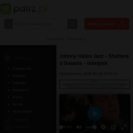
Logowanie
|
Rejestracja
Johnny Hates Jazz - Shattere
ARTYKUŁY
d Dreams - teledysk
Ciekawostki
Opublikowany 2008-03-28 13:52:13
Finanse
Internet
Medycyna
Prawo
Sprzęt
Technologia
Odtwarzaj
MUZYKA
ZDJĘCIA
00:00