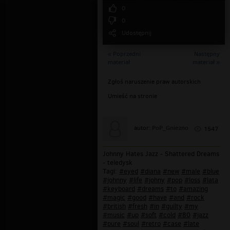
0
0
Udostępnij
« Poprzedni
Następny
materiał
materiał »
Zgłoś naruszenie praw autorskich
Umieść na stronie
PoP_Gniezno
autor:
1547
Johnny Hates Jazz - Shattered Dreams
- teledysk
Tagi:
#eyed
#diana
#new
#male
#blue
#johnny
#life
#johny
#pop
#loss
#lata
#keyboard
#dreams
#to
#amazing
#magic
#good
#have
#and
#rock
#british
#fresh
#in
#guilty
#my
#music
#up
#soft
#cold
#80
#jazz
#pure
#soul
#retro
#case
#late