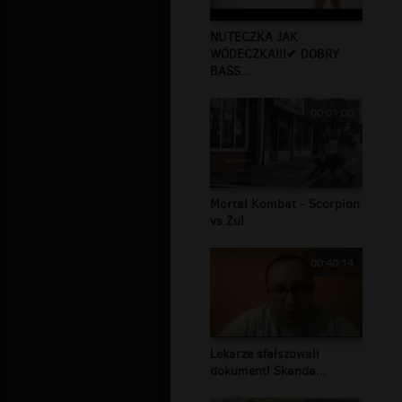
NUTECZKA JAK
WÓDECZKA!!!✔ DOBRY
BASS...
00:01:00
Mortal Kombat - Scorpion
vs Żul
00:40:14
Lekarze sfałszowali
dokument! Skanda...