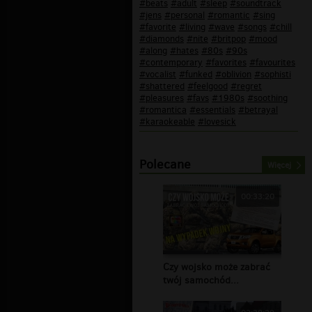
#beats
#adult
#sleep
#soundtrack
#jens
#personal
#romantic
#sing
#favorite
#living
#wave
#songs
#chill
#diamonds
#nite
#britpop
#mood
#along
#hates
#80s
#90s
#contemporary
#favorites
#favourites
#vocalist
#funked
#oblivion
#sophisti
#shattered
#feelgood
#regret
#pleasures
#favs
#1980s
#soothing
#romantica
#essentials
#betrayal
#karaokeable
#lovesick
Polecane
Więcej
00:33:20
Czy wojsko może zabrać
twój samochód...