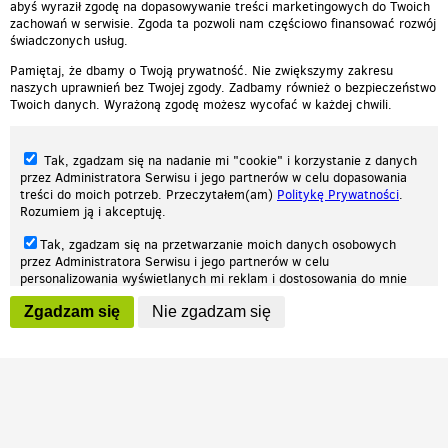
abyś wyraził zgodę na dopasowywanie treści marketingowych do Twoich
zachowań w serwisie. Zgoda ta pozwoli nam częściowo finansować rozwój
świadczonych usług.
Pamiętaj, że dbamy o Twoją prywatność. Nie zwiększymy zakresu
naszych uprawnień bez Twojej zgody. Zadbamy również o bezpieczeństwo
Twoich danych. Wyrażoną zgodę możesz wycofać w każdej chwili.
Tak, zgadzam się na nadanie mi "cookie" i korzystanie z danych
przez Administratora Serwisu i jego partnerów w celu dopasowania
treści do moich potrzeb. Przeczytałem(am)
Politykę Prywatności
.
Rozumiem ją i akceptuję.
Nasza strona internetowa używa plików cookies (tzw. ciasteczka) w celach
Tak, zgadzam się na przetwarzanie moich danych osobowych
statystycznych, reklamowych oraz funkcjonalnych. Dzięki nim możemy
przez Administratora Serwisu i jego partnerów w celu
indywidualnie dostosować stronę do twoich potrzeb. Każdy może zaakceptować
personalizowania wyświetlanych mi reklam i dostosowania do mnie
pliki cookies albo ma możliwość wyłączenia ich w przeglądarce, dzięki czemu nie
prezentowanych treści marketingowych. Przeczytałem(am)
Politykę
będą zbierane żadne informacje.
Zgadzam się
Nie zgadzam się
Prywatności
. Rozumiem ją i akceptuję.
Zapoznaj się z naszą polityką prywatności
Ok, rozumiem
Wyrażenie powyższych zgód jest dobrowolne i możesz je w dowolnym
momencie wycofać (na podstronie z
ustawieniami prywatności
),
odznaczając wybraną zgodę i klikając przycisk "nie zgadzam się", z
tym, że wycofanie zgody nie będzie miało wpływu na zgodność z
prawem przetwarzania na podstawie zgody, przed jej wycofaniem.