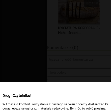
00:11:10
DYKTATURA KORPORACJI -
Małe i średni...
Komentarze (0)
Drogi Czytelniku!
W trosce o komfort korzystania z naszego serwisu chcemy dostarczać Ci
coraz lepsze usługi oraz materiały redakcyjne. By móc to robić prosimy,