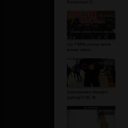
Kuratorium O...
00:26:45
Czy FIRMA policja łamie
prawa człowi...
00:04:12
Zamaskowani Bandyci
(policja?) VS. W...
00:00:54