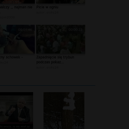
walczy ,, najman nie
Picie w ogniu
.
autor:
siuks24
ispin2009
00:01:46
00:00:22
zny schowek -
Zapadnięcie się trybun
podczas pokaz...
uks24
autor:
siuks24