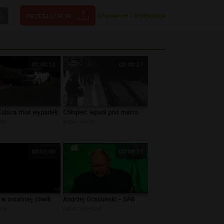
Logowanie
|
Rejestracja
00:00:12
00:00:27
Kubica miał wypadek
Chłopiec wpadł pod metro
rtv
autor:
surtv
00:01:00
00:09:33
w ostatniej chwili
Andrzej Grabowski - SPA
rtv
autor:
siuks24