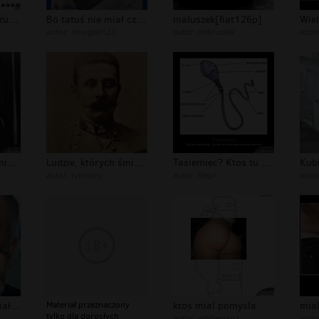
Jak się człowiek czuł gdy pierwszy w...
Bo tatuś nie miał czasu naprawić...
maluszek[fiat126p]
autor:
smugiel123
autor:
mikrusiek
auto
Ludzie, których śmierć wstrząsnęła ś...
Ludzie, których śmierć wstrząsnęła ś...
Tasiemiec? Ktos tu mial 1 z biologii...
autor:
tymothy
autor:
Regit
auto
O jednym który miał palec
Materiał przeznaczony
ktos mial pomysla
mial
tylko dla dorosłych
autor:
whiteman1
auto