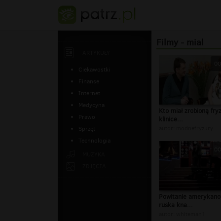
Filmy - mial
ARTYKUŁY
00
Ciekawostki
Finanse
Internet
Medycyna
Kto miał zrobioną fry
Prawo
klinice...
autor:
modnefryzury
Sprzęt
Technologia
00
MUZYKA
ZDJĘCIA
Powitanie amerykano
ruska kna...
autor:
whiteman1