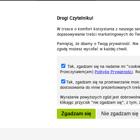
(18+) tylko dla
Drogi Czytelniku!
W trosce o komfort korzystania z naszego ser
dopasowywanie treści marketingowych do Two
Pamiętaj, że dbamy o Twoją prywatność. Nie
zgodę możesz wycofać w każdej chwili.
Tak, zgadzam się na nadanie mi "cookie"
Przeczytałem(am)
Politykę Prywatności
. R
Tak, zgadzam się na przetwarzanie moic
dostosowania do mnie prezentowanych tre
Wyrażenie powyższych zgód jest dobrowoln
klikając przycisk "nie zgadzam się", z tym
Nasza strona internetowa używa plików cookies (tzw. ciasteczka) w celach stat
wycofaniem.
moż
Zgadzam się
Nie zgadzam się