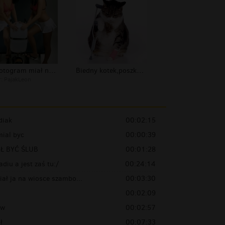
Co fotogram miał na myśli? Pytanie z...
Biedny kotek,poszkodowany
r:
PajakLeon
diak
00:02:15
mial byc
00:00:39
Ł BYĆ ŚLUB
00:01:28
adiu a jest zaś tu:/
00:24:14
iał ja na wiosce szambo...
00:03:30
00:02:09
ów
00:02:57
ł
00:07:33