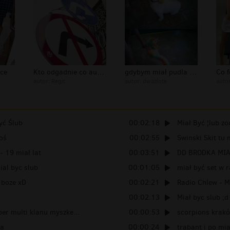
zce
Kto odgadnie co autor mial na mysli?
gdybym miał pudla też bym mu tak zro...
autor:
Regit
autor:
dwazlote
auto
yć Ślub
00:02:18
Miał Być ¦lub zo
Coś
00:02:55
Swinski Skit tu 
- 19 miał lat
00:03:51
DD BRODKA MIA
ial byc slub
00:01:05
miał być set w r
 boze xD
00:02:21
Radio Chlew - M
00:02:13
Miał byc slub ;d
per multi klanu myszke...
00:00:53
scorpions krak
la
00:00:24
trabant i po mia