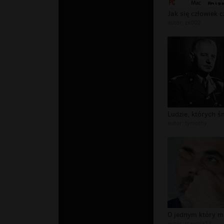
autor:
zx002
autor:
tymothy
autor:
trawcia23