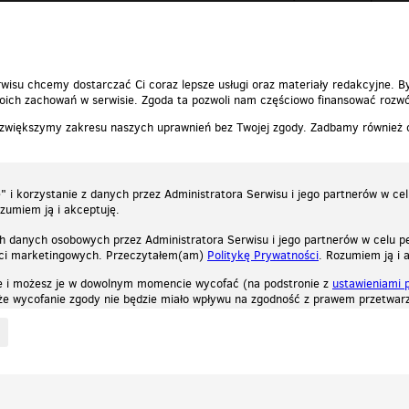
 dorosłych
00:03:30
wisu chcemy dostarczać Ci coraz lepsze usługi oraz materiały redakcyjne. B
ich zachowań w serwisie. Zgoda ta pozwoli nam częściowo finansować rozwó
 zwiększymy zakresu naszych uprawnień bez Twojej zgody. Zadbamy również
 i korzystanie z danych przez Administratora Serwisu i jego partnerów w ce
ozumiem ją i akceptuję.
h danych osobowych przez Administratora Serwisu i jego partnerów w celu pe
ści marketingowych. Przeczytałem(am)
Politykę Prywatności
. Rozumiem ją i 
e i możesz je w dowolnym momencie wycofać (na podstronie z
ustawieniami 
, że wycofanie zgody nie będzie miało wpływu na zgodność z prawem przetwarz
ystycznych, reklamowych oraz funkcjonalnych. Dzięki nim możemy indywidualnie dost
liwość wyłączenia ich w przeglądarce, dzięki czemu nie będą zbierane żadne informa
Zapoznaj się z naszą polityką prywatności
Ok, rozumiem