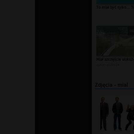
To miał być tylko... 
00
Miał szczęście siuks2
autor:
siuks24
Zdjęcia - mial