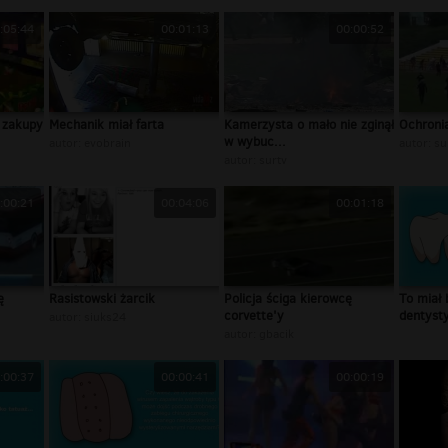
:05:44
00:01:13
00:00:52
 zakupy
Mechanik miał farta
Kamerzysta o mało nie zginął
Ochronia
w wybuc...
autor:
evobrain
autor:
su
autor:
surtv
:00:21
00:04:06
00:01:18
ę
Rasistowski żarcik
Policja ściga kierowcę
To miał 
corvette'y
dentysty
autor:
siuks24
autor:
gbacik
:00:37
00:00:41
00:00:19