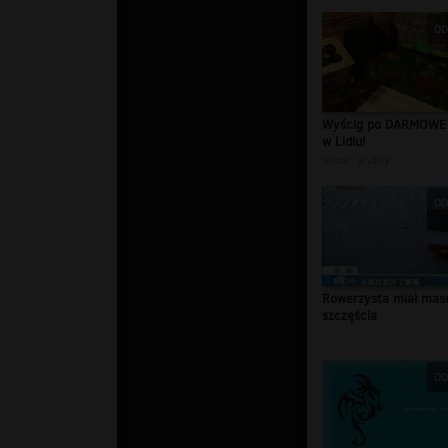
00
Wyścig po DARMOWE
w Lidlu!
autor:
andoy
00
Rowerzysta miał mas
szczęścia
00