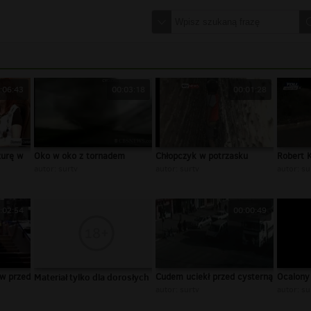
:06:43
00:03:18
00:01:28
zurę w
Oko w oko z tornadem
Chłopczyk w potrzasku
Robert 
autor:
surtv
autor:
surtv
autor:
su
:02:54
00:00:49
w przed
Materiał tylko dla dorosłych
Cudem uciekł przed cysterną
Ocalony 
autor:
surtv
autor:
su