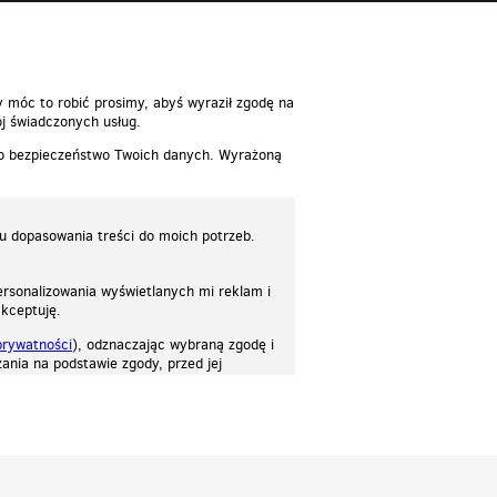
y móc to robić prosimy, abyś wyraził zgodę na
j świadczonych usług.
 o bezpieczeństwo Twoich danych. Wyrażoną
lu dopasowania treści do moich potrzeb.
rsonalizowania wyświetlanych mi reklam i
akceptuję.
prywatności
), odznaczając wybraną zgodę i
ania na podstawie zgody, przed jej
osować stronę do twoich potrzeb. Każdy może zaakceptować pliki cookies albo ma
cje.