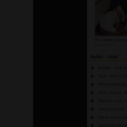
Po cięzkiej impre
autor:
djmanic
Audio - mial
Brodka - Miał B
Faja - Miał To 
Michał Gielniak 
Palik i Gruby -M
Mial byc slub, o
staisa.slub.itd
Ide do klanu su
pele miał blaho