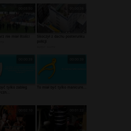
00:03:50
00:00:26
rz nie miał litości
Skoczył z dachu posterunku
policji
rtv
autor:
surtv
00:00:39
00:00:39
być tylko zabieg
To miał być tylko manicure...
czn...
00:02:10
00:01:22