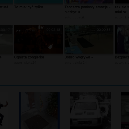
Tatuaż
To miał być tylko...
Tancerza poniosły emocje -
tak sie 
niezbyt u...
miał sz..
autor:
gbacik
autor:
kr
:00:17
00:02:18
00:00:38
4
Ognista żonglerka
Dobro wygrywa -
Bezpiec
autor:
siuks24
autor:
siuks24
autor:
si