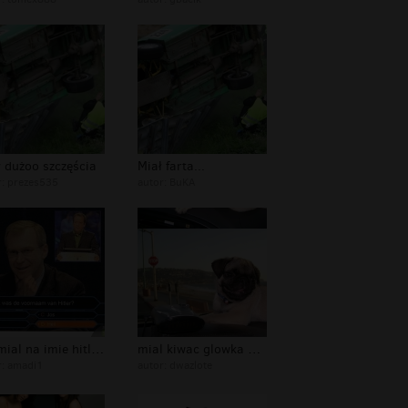
 dużoo szczęścia
Miał farta...
r:
prezes535
autor:
BuKA
jak mial na imie hitler?? :D xxx
mial kiwac glowka a sie zepsul
r:
amadi1
autor:
dwazlote