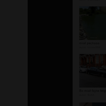
miał pechaaa
autor:
tomex888
Bo miał fajne felgi
autor:
BuKA