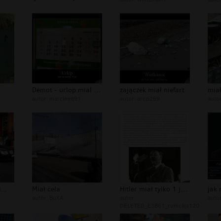
Demot - urlop mial byc 13
zajączek miał niefart
miał
autor:
marcineq91
autor:
arczi269
auto
...
Miał cela
Hitler miał tylko 1 jądro !
autor:
BuKA
autor:
auto
DELETED_E3B61_rumcajs120