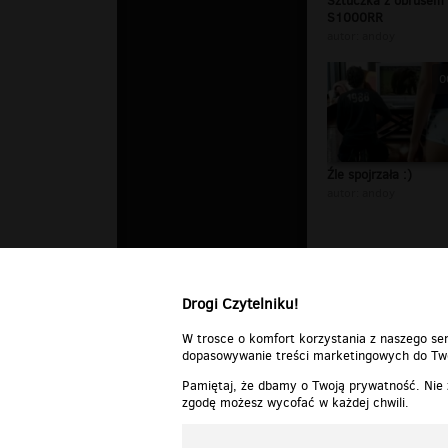
Sztuczka z obrusem
S1000RR
autor:
andoy
0
Źle spojrzała :)
autor:
andoy
Drogi Czytelniku!
W trosce o komfort korzystania z naszego ser
dopasowywanie treści marketingowych do Two
Pamiętaj, że dbamy o Twoją prywatność. Nie
zgodę możesz wycofać w każdej chwili.