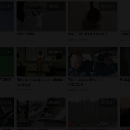
0:00:44
00:03:11
00:02:11
Psie Tricki
MAŁE PUDEŁKO vs KOT
John 
autor:
andoy
autor:
andoy
autor:
0:02:19
00:00:31
00:00:12
s TORO!
Nie rozmawiaj przez telefon
Tych to podziwiam...
Policj
na lekcji
POLICJA
autor:
autor:
andoy
autor:
andoy
0:01:06
00:00:31
00:00:51