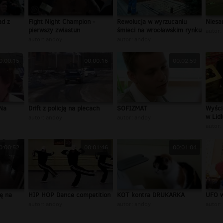
ad z
Fight Night Champion -
Rewolucja w wyrzucaniu
Niesa
pierwszy zwiastun
śmieci na wrocławskim rynku
autor:
autor:
andoy
autor:
andoy
0:00:15
00:00:16
00:02:59
 Na
Drift z policją na plecach
SOFIZMAT
Wyśc
w Lidl
autor:
andoy
autor:
andoy
autor:
0:00:52
00:01:46
00:01:04
ię na
HIP HOP Dance competition
KOT kontra DRUKARKA
UFO 
autor:
andoy
autor:
andoy
autor: