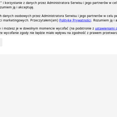
 i korzystanie z danych przez Administratora Serwisu i jego partnerów w ce
ozumiem ją i akceptuję.
h danych osobowych przez Administratora Serwisu i jego partnerów w celu pe
ści marketingowych. Przeczytałem(am)
Politykę Prywatności
. Rozumiem ją i 
e i możesz je w dowolnym momencie wycofać (na podstronie z
ustawieniami 
, że wycofanie zgody nie będzie miało wpływu na zgodność z prawem przetwarz
ystycznych, reklamowych oraz funkcjonalnych. Dzięki nim możemy indywidualnie dost
liwość wyłączenia ich w przeglądarce, dzięki czemu nie będą zbierane żadne informa
Zapoznaj się z naszą polityką prywatności
Ok, rozumiem