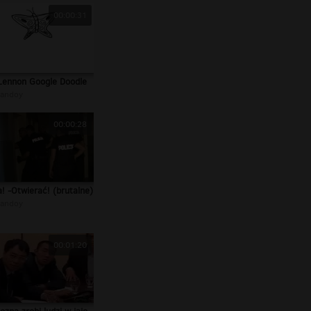
00:00:31
Lennon Google Doodle
andoy
00:00:28
a! -Otwierać! (brutalne)
andoy
00:01:20