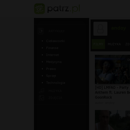
andoy
ARTYKUŁY
Ciekawostki
FILMY
MUZYKA
ZD
Finanse
Internet
0
Medycyna
Prawo
Sprzęt
Technologia
[HD] LMFAO - Party
MUZYKA
Anthem ft. Lauren B
GoonRock
ZDJĘCIA
autor:
andoy
0