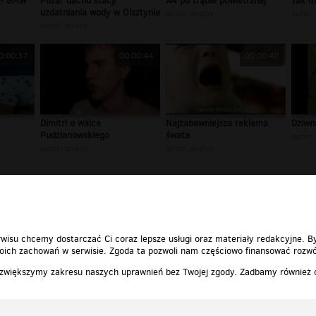
 - BMW
Pożar dachu stacji
A4 po trąbie powietrznej
Jak mo
uzdatniania wody w Olsztynie
autor:
andoy
autor:
autor:
andoy
0:00:37
00:00:44
00:00:40
Dimitri o walce
Najzabawniejsza reklama
Dziwn
Pudzianowskiego
śwata
autor:
autor:
andoy
autor:
andoy
1
2
3
4
5
...
7
»
wisu chcemy dostarczać Ci coraz lepsze usługi oraz materiały redakcyjne. B
ich zachowań w serwisie. Zgoda ta pozwoli nam częściowo finansować rozwó
 zwiększymy zakresu naszych uprawnień bez Twojej zgody. Zadbamy również