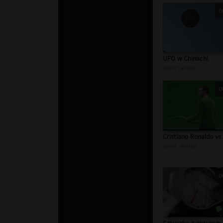
0
UFO w Chinach!
autor:
andoy
0
Cristiano Ronaldo v
autor:
andoy
0