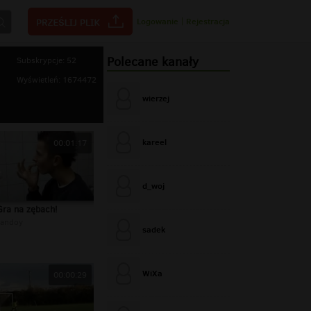
Logowanie
|
Rejestracja
Polecane kanały
Subskrypcje: 52
Wyświetleń: 1674472
wierzej
kareel
00:01:17
d_woj
Gra na zębach!
andoy
sadek
WiXa
00:00:29