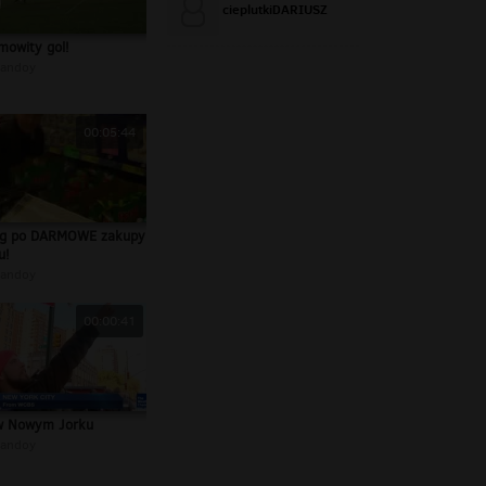
cieplutkiDARIUSZ
mowity gol!
andoy
00:05:44
ig po DARMOWE zakupy
u!
andoy
00:00:41
w Nowym Jorku
andoy