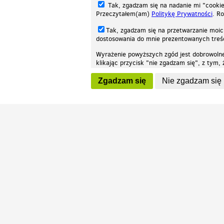
Tak, zgadzam się na nadanie mi "cookie"
Przeczytałem(am)
Politykę Prywatności
. R
Tak, zgadzam się na przetwarzanie moic
dostosowania do mnie prezentowanych tre
Wyrażenie powyższych zgód jest dobrowoln
klikając przycisk "nie zgadzam się", z tym
Nasza strona internetowa używa plików cookies (tzw. ciasteczka) w celach stat
wycofaniem.
moż
Zgadzam się
Nie zgadzam się
Wszelkie prawa zastrzeżone © 2026 Patrz.pl