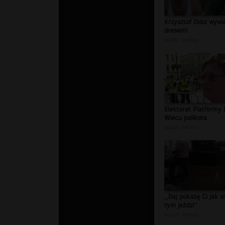
Krzysztof Ibisz wywi
dresem!
autor:
andoy
0
Elektorat Platformy
Wiecu palikota
autor:
andoy
0
,,Daj pokażę Ci jak s
tym jeździ''
autor:
andoy