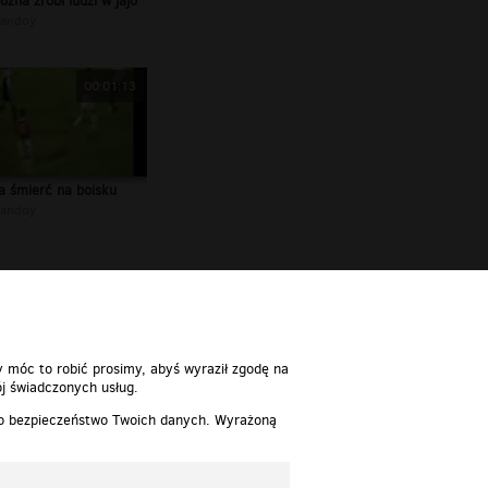
zna zrobi ludzi w jajo
andoy
00:01:13
a śmierć na boisku
andoy
y móc to robić prosimy, abyś wyraził zgodę na
j świadczonych usług.
 o bezpieczeństwo Twoich danych. Wyrażoną