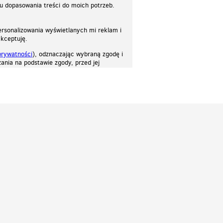
lu dopasowania treści do moich potrzeb.
rsonalizowania wyświetlanych mi reklam i
akceptuję.
prywatności
), odznaczając wybraną zgodę i
ania na podstawie zgody, przed jej
osować stronę do twoich potrzeb. Każdy może zaakceptować pliki cookies albo ma
cje.
Patrz.pl
Strona główna
Regulamin
Polityka prywatności