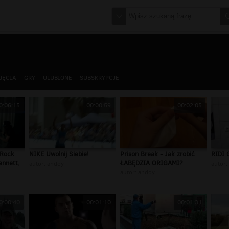
JĘCIA
GRY
ULUBIONE
SUBSKRYPCJE
0:06:15
00:00:59
00:02:05
 Rock
NIKE Uwolnij Siebie!
Prison Break - Jak zrobić
RIDI 
ennett,
ŁABĘDZIA ORIGAMI?
autor:
andoy
autor:
autor:
andoy
0:00:40
00:01:10
00:01:31