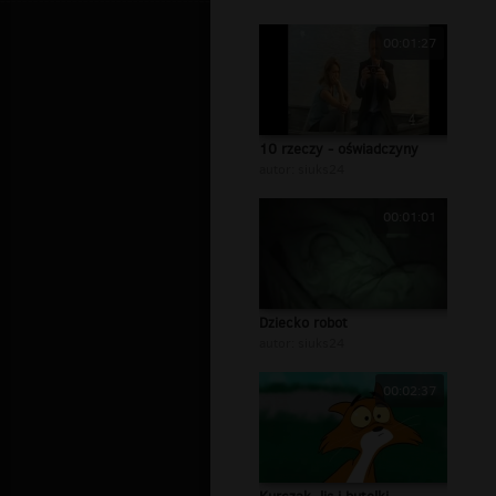
00:01:27
10 rzeczy - oświadczyny
autor:
siuks24
00:01:01
Dziecko robot
autor:
siuks24
00:02:37