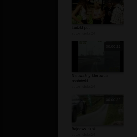
Ludzki pot
autor:
siuks24
00:00:22
Nieuważny kierowca
osobówki
autor:
siuks24
00:00:22
Rajdowy skok
autor:
siuks24