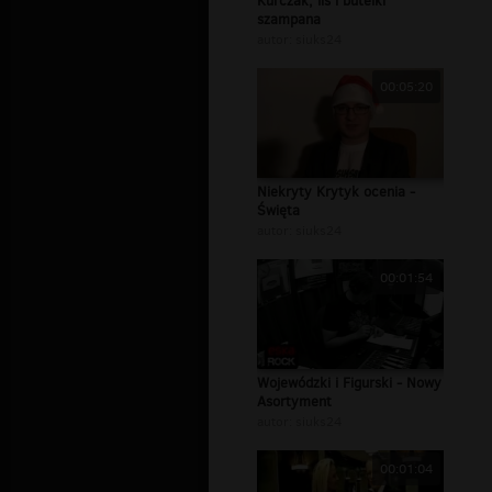
Kurczak, lis i butelki
szampana
autor:
siuks24
00:05:20
Niekryty Krytyk ocenia -
Święta
autor:
siuks24
00:01:54
Wojewódzki i Figurski - Nowy
Asortyment
autor:
siuks24
00:01:04