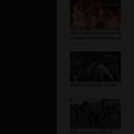
00:00:48
http://www.youtube.com/watch?
v=8IESKVUf4S4&feature=related
autor:
siuks24
00:05:24
qRuska Dyskoteka w Lesie
autor:
siuks24
00:02:17
qJak się kładzie asfalt w