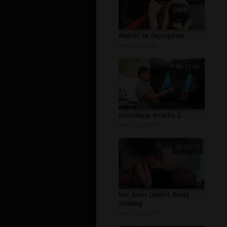
Radość ze zwycięstwa
autor:
siuks24
00:12:46
Kompilacja strachu 2
autor:
siuks24
00:02:10
Hot Asian Upskirt Booty
Shaking
autor:
siuks24