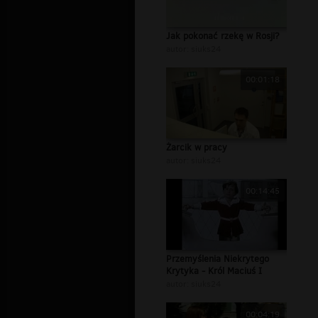
Jak pokonać rzekę w Rosji?
autor:
siuks24
00:01:18
Żarcik w pracy
autor:
siuks24
00:14:45
Przemyślenia Niekrytego
Krytyka - Król Maciuś I
autor:
siuks24
00:04:19