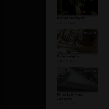
Wywiad z blondynką
autor:
siuks24
00:04:33
Kobiecy orgazm
autor:
siuks24
00:02:04
Po raz kolejny nas
zaskoczyła
autor:
siuks24