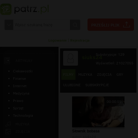
Logowanie
|
Rejestracja
Subskrypcje: 129
siuks24
ARTYKUŁY
Wyświetleń: 21027055
Ciekawostki
FILMY
MUZYKA
ZDJĘCIA
GRY
Finanse
ULUBIONE
SUBSKRYPCJE
Internet
Medycyna
Prawo
00:00:55
Sprzęt
Technologia
MUZYKA
Słownik bobasa
ZDJĘCIA
autor:
siuks24