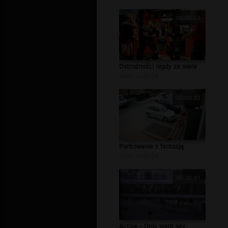
00:00:51
Ostrożności nigdy za wiele
autor:
siuks24
00:00:32
Parkowanie z fantazją
autor:
siuks24
00:00:41
Active - Only want sex