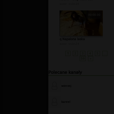
autor:
siuks24
00:00:30
q Napalona laska
autor:
siuks24
1
2
3
4
5
...
59
»
Polecane kanały
wierzej
kareel