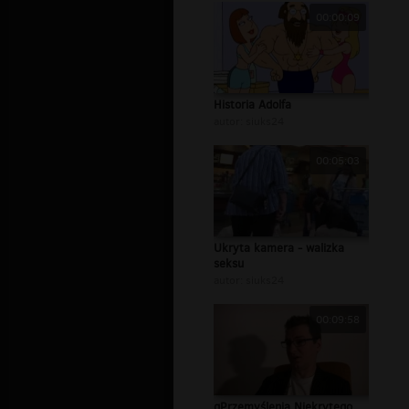
00:00:09
Historia Adolfa
autor:
siuks24
00:05:03
Ukryta kamera - walizka
seksu
autor:
siuks24
00:09:58
qPrzemyślenia Niekrytego