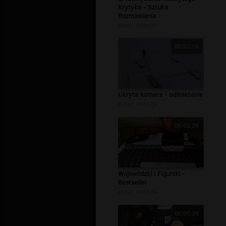
Krytyka - Sztuka
Rozmawiania
autor:
siuks24
00:02:16
Ukryta kamera - odśnieżanie
autor:
siuks24
00:02:26
Wojewódzki i Figurski -
Bestseller
autor:
siuks24
00:00:38