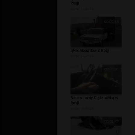
Rosji
autor:
siuks24
00:07:58
qMix Absurdow Z Rosji
autor:
siuks24
00:03:01
Nauka Jazdy Ciężarówką w
Rosji
autor:
siuks24
00:02:47