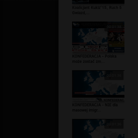
Koalicjant Kukiz'15, Ruch 5
Gwiazd,...
00:01:38
KONFEDERACJA - Polska
może zostać zm...
00:01:36
KONFEDERACJA - NIE dla
masowej imigr...
00:01:36