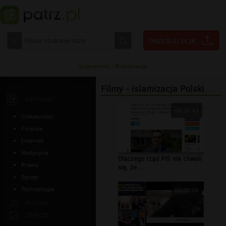
Logowanie
|
Rejestracja
Filmy - islamizacja Polski
ARTYKUŁY
00:26:43
Ciekawostki
Finanse
Internet
Medycyna
Dlaczego rząd PiS nie chwali
Prawo
się, że...
Sprzęt
Technologia
00:00:56
MUZYKA
ZDJĘCIA