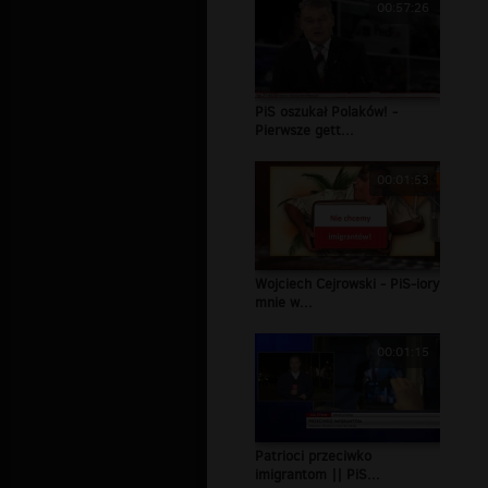
00:57:26
PiS oszukał Polaków! -
Pierwsze gett...
00:01:53
Wojciech Cejrowski - PiS-iory
mnie w...
00:01:15
Patrioci przeciwko
imigrantom || PiS...