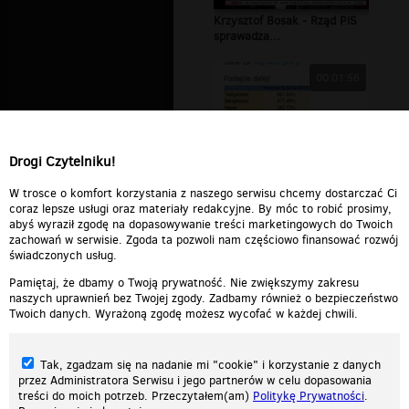
Krzysztof Bosak - Rząd PiS
sprawadza...
00:01:56
Drogi Czytelniku!
W czasie rządów PiS
gwałtownie zaczę...
W trosce o komfort korzystania z naszego serwisu chcemy dostarczać Ci
coraz lepsze usługi oraz materiały redakcyjne. By móc to robić prosimy,
abyś wyraził zgodę na dopasowywanie treści marketingowych do Twoich
zachowań w serwisie. Zgoda ta pozwoli nam częściowo finansować rozwój
świadczonych usług.
Pamiętaj, że dbamy o Twoją prywatność. Nie zwiększymy zakresu
naszych uprawnień bez Twojej zgody. Zadbamy również o bezpieczeństwo
Twoich danych. Wyrażoną zgodę możesz wycofać w każdej chwili.
Tak, zgadzam się na nadanie mi "cookie" i korzystanie z danych
przez Administratora Serwisu i jego partnerów w celu dopasowania
treści do moich potrzeb. Przeczytałem(am)
Politykę Prywatności
.