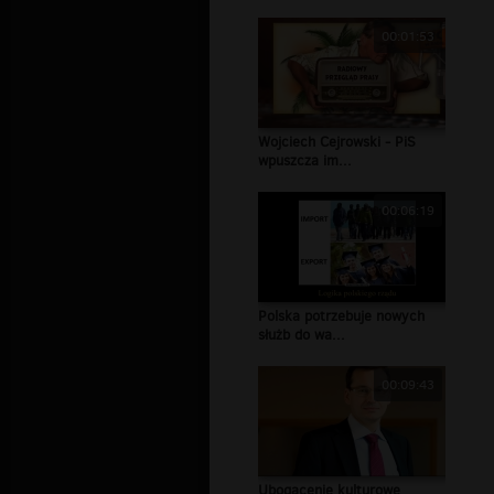
00:01:53
Wojciech Cejrowski - PiS
wpuszcza im...
00:06:19
Polska potrzebuje nowych
służb do wa...
00:09:43
Ubogacenie kulturowe