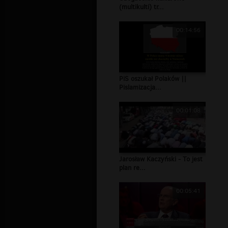
(multikulti) tr...
00:14:56
PiS oszukał Polaków ||
Pislamizacja...
00:01:08
Jarosław Kaczyński - To jest
plan re...
00:05:41