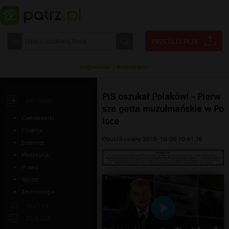
Logowanie
|
Rejestracja
PiS oszukał Polaków! - Pierw
ARTYKUŁY
sze getta muzułmańskie w Po
Ciekawostki
lsce
Finanse
Opublikowany 2018-10-20 10:41:36
Internet
Medycyna
Prawo
Sprzęt
Technologia
MUZYKA
Odtwarzaj
ZDJĘCIA