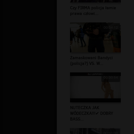
Czy FIRMA policja łamie
prawa człowi...
00:04:12
Zamaskowani Bandyci
(policja?) VS. W...
00:00:54
NUTECZKA JAK
WÓDECZKA!!!✔ DOBRY
BASS...
00:01:00