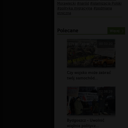
Morawiecki
#naród
#islamizacja Polski
#polityka migracyjna
#podmiana
etniczna
Polecane
Więcej
00:33:20
Czy wojsko może zabrać
twój samochód...
02:38:29
Bydgoszcz - Uwolnić
więźnia politycz...