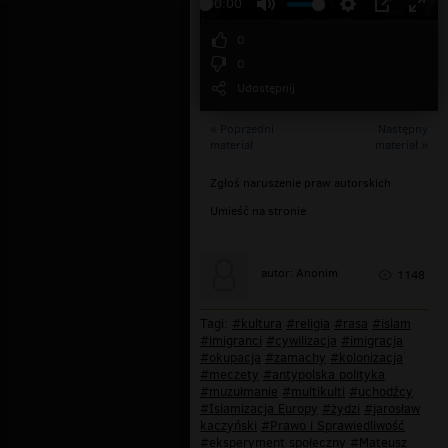
00:00
0
0
Udostępnij
« Poprzedni
Następny
materiał
materiał »
Zgłoś naruszenie praw autorskich
Umieść na stronie
autor: Anonim
1148
Tagi:
#kultura
#religia
#rasa
#islam
#imigranci
#cywilizacja
#imigracja
#okupacja
#zamachy
#kolonizacja
#meczety
#antypolska polityka
#muzułmanie
#multikulti
#uchodźcy
#Islamizacja Europy
#żydzi
#jarosław
kaczyński
#Prawo i Sprawiedliwość
#eksperyment społeczny
#Mateusz