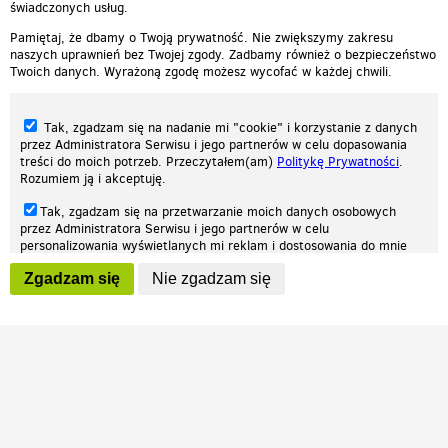
świadczonych usług.
Pamiętaj, że dbamy o Twoją prywatność. Nie zwiększymy zakresu
naszych uprawnień bez Twojej zgody. Zadbamy również o bezpieczeństwo
Twoich danych. Wyrażoną zgodę możesz wycofać w każdej chwili.
Tak, zgadzam się na nadanie mi "cookie" i korzystanie z danych
przez Administratora Serwisu i jego partnerów w celu dopasowania
treści do moich potrzeb. Przeczytałem(am)
Politykę Prywatności
.
Rozumiem ją i akceptuję.
Nasza strona internetowa używa plików cookies (tzw. ciasteczka) w celach
Tak, zgadzam się na przetwarzanie moich danych osobowych
statystycznych, reklamowych oraz funkcjonalnych. Dzięki nim możemy
przez Administratora Serwisu i jego partnerów w celu
indywidualnie dostosować stronę do twoich potrzeb. Każdy może zaakceptować
personalizowania wyświetlanych mi reklam i dostosowania do mnie
pliki cookies albo ma możliwość wyłączenia ich w przeglądarce, dzięki czemu nie
prezentowanych treści marketingowych. Przeczytałem(am)
Politykę
będą zbierane żadne informacje.
Zgadzam się
Nie zgadzam się
Prywatności
. Rozumiem ją i akceptuję.
Zapoznaj się z naszą polityką prywatności
Ok, rozumiem
Wyrażenie powyższych zgód jest dobrowolne i możesz je w dowolnym
momencie wycofać (na podstronie z
ustawieniami prywatności
),
odznaczając wybraną zgodę i klikając przycisk "nie zgadzam się", z
tym, że wycofanie zgody nie będzie miało wpływu na zgodność z
prawem przetwarzania na podstawie zgody, przed jej wycofaniem.