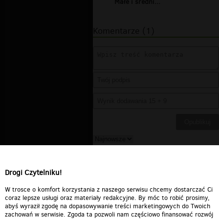
Małe i średni...
Komentarze (1)
Wadder
▪
2018-10-20 10:59:12
PiS - PO = JEDNO ZŁO!
Drogi Czytelniku!
Odpowiedz
2
0
Zgłoś treść
W trosce o komfort korzystania z naszego serwisu chcemy dostarczać Ci
coraz lepsze usługi oraz materiały redakcyjne. By móc to robić prosimy,
abyś wyraził zgodę na dopasowywanie treści marketingowych do Twoich
zachowań w serwisie. Zgoda ta pozwoli nam częściowo finansować rozwój