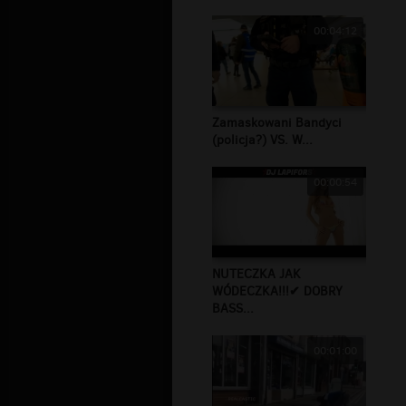
00:04:12
Zamaskowani Bandyci
(policja?) VS. W...
00:00:54
NUTECZKA JAK
WÓDECZKA!!!✔ DOBRY
BASS...
00:01:00