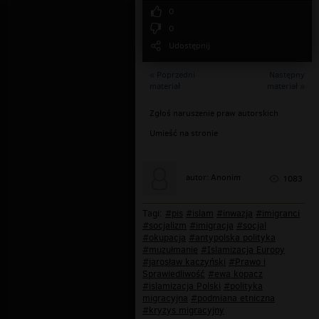
0
0
Udostępnij
« Poprzedni
Następny
materiał
materiał »
Zgłoś naruszenie praw autorskich
Umieść na stronie
autor: Anonim
1083
Tagi:
#pis
#islam
#inwazja
#imigranci
#socjalizm
#imigracja
#socjal
#okupacja
#antypolska polityka
#muzułmanie
#Islamizacja Europy
#jarosław kaczyński
#Prawo i
Sprawiedliwość
#ewa kopacz
#islamizacja Polski
#polityka
migracyjna
#podmiana etniczna
#kryzys migracyjny