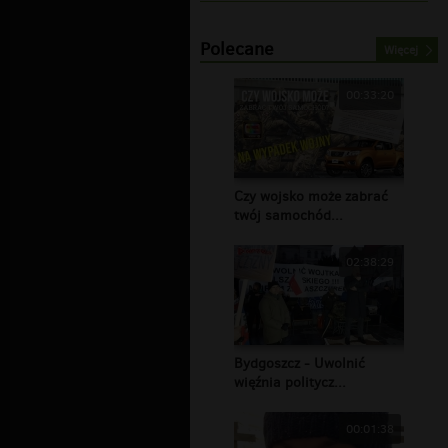
Polecane
Więcej
00:33:20
Czy wojsko może zabrać
twój samochód...
02:38:29
Bydgoszcz - Uwolnić
więźnia politycz...
00:01:38