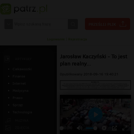
Logowanie
|
Rejestracja
Jarosław Kaczyński - To jest
ARTYKUŁY
plan realny...
Ciekawostki
Opublikowany 2018-09-16 19:40:21
Finanse
Internet
Medycyna
Prawo
Sprzęt
Technologia
Odtwarzaj
MUZYKA
ZDJĘCIA
00:00