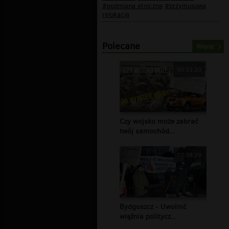
#podmiana etniczna
#przymusowa
relokacja
Polecane
Więcej
00:33:20
Czy wojsko może zabrać
twój samochód...
02:38:29
Bydgoszcz - Uwolnić
więźnia politycz...