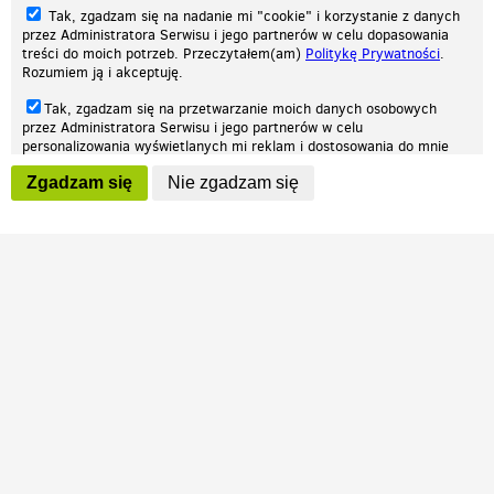
Tak, zgadzam się na nadanie mi "cookie" i korzystanie z danych
przez Administratora Serwisu i jego partnerów w celu dopasowania
treści do moich potrzeb. Przeczytałem(am)
Politykę Prywatności
.
Rozumiem ją i akceptuję.
Nasza strona internetowa używa plików cookies (tzw. ciasteczka) w celach
Tak, zgadzam się na przetwarzanie moich danych osobowych
statystycznych, reklamowych oraz funkcjonalnych. Dzięki nim możemy
przez Administratora Serwisu i jego partnerów w celu
indywidualnie dostosować stronę do twoich potrzeb. Każdy może zaakceptować
personalizowania wyświetlanych mi reklam i dostosowania do mnie
pliki cookies albo ma możliwość wyłączenia ich w przeglądarce, dzięki czemu nie
prezentowanych treści marketingowych. Przeczytałem(am)
Politykę
będą zbierane żadne informacje.
Zgadzam się
Nie zgadzam się
Prywatności
. Rozumiem ją i akceptuję.
Zapoznaj się z naszą polityką prywatności
Ok, rozumiem
Wyrażenie powyższych zgód jest dobrowolne i możesz je w dowolnym
momencie wycofać (na podstronie z
ustawieniami prywatności
),
odznaczając wybraną zgodę i klikając przycisk "nie zgadzam się", z
tym, że wycofanie zgody nie będzie miało wpływu na zgodność z
prawem przetwarzania na podstawie zgody, przed jej wycofaniem.
Patrz.pl
Strona główna
Regulamin
Polityka prywatności
Wszelkie prawa zastrzeżone © 2026 Patrz.pl