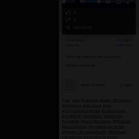
00:00
0
0
Udostępnij
« Poprzedni
Następny
materiał
materiał »
Zgłoś naruszenie praw autorskich
Umieść na stronie
autor: Anonim
859
Tagi:
#pis
#cenzura
#islam
#imigranci
#imigracja
#okupacja
#onr
#antypolska polityka
#muzułmanie
#multikulti
#uchodźcy
#Wojciech
Cejrowski
#Ruch Narodowy
#Młodzież
Wszechpolska
#jarosław kaczyński
#Prawo i Sprawiedliwość
#Mateusz
Morawiecki
#islamizacja Polski