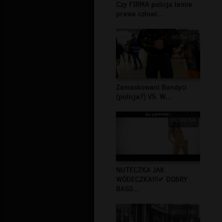
Czy FIRMA policja łamie
prawa człowi...
00:04:12
Zamaskowani Bandyci
(policja?) VS. W...
00:00:54
NUTECZKA JAK
WÓDECZKA!!!✔ DOBRY
BASS...
00:01:00