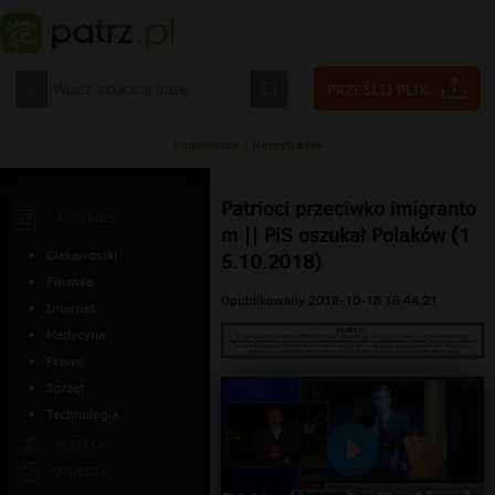
Logowanie
|
Rejestracja
Patrioci przeciwko imigranto
ARTYKUŁY
m || PiS oszukał Polaków (1
Ciekawostki
5.10.2018)
Finanse
Opublikowany 2018-10-18 16:44:21
Internet
Medycyna
Prawo
Sprzęt
Technologia
MUZYKA
Odtwarzaj
ZDJĘCIA