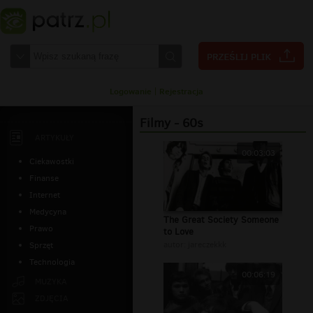
Logowanie
|
Rejestracja
Filmy - 60s
ARTYKUŁY
00:03:03
Ciekawostki
Finanse
Internet
Medycyna
The Great Society Someone
Prawo
to Love
autor:
jareczekkk
Sprzęt
Technologia
00:06:19
MUZYKA
ZDJĘCIA