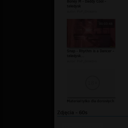
Boney M - Daddy Cool -
teledysk
autor:
PoP_Gniezno
00:03:48
Snap - Rhythm is a Dancer -
teledysk...
autor:
PoP_Gniezno
Materiał tylko dla dorosłych
Zdjęcia - 60s