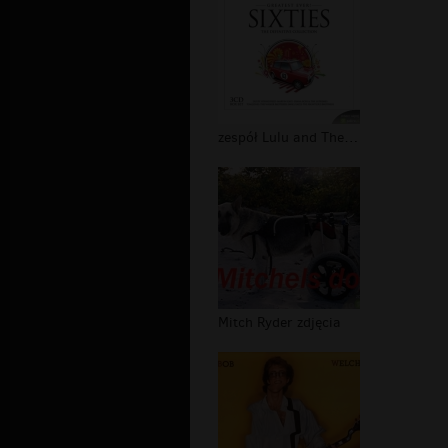
zespół Lulu and The Luvvers
Mitch Ryder zdjęcia