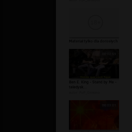
autor:
PoP_Gniezno
Materiał tylko dla dorosłych
00:02:59
Ben E. King - Stand by Me -
teledysk...
autor:
PoP_Gniezno
00:03:01