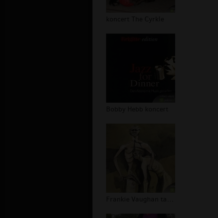
koncert The Cyrkle
Bobby Hebb koncert
Frankie Vaughan tapety