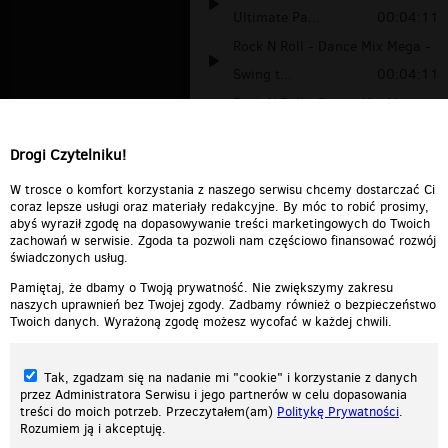
Ultimate Pa...
00:04:11
Rock N Roll - Dance Mix Mega -
Swing t...
00:04:11
Rock N Roll - Dance Mix Mega -
Swing t...
00:04:11
Drogi Czytelniku!
MEGA MIX ROCK AND ROLL-The
Ultimate Pa...
00:04:11
W trosce o komfort korzystania z naszego serwisu chcemy dostarczać Ci
coraz lepsze usługi oraz materiały redakcyjne. By móc to robić prosimy,
abyś wyraził zgodę na dopasowywanie treści marketingowych do Twoich
zachowań w serwisie. Zgoda ta pozwoli nam częściowo finansować rozwój
świadczonych usług.
Pamiętaj, że dbamy o Twoją prywatność. Nie zwiększymy zakresu
naszych uprawnień bez Twojej zgody. Zadbamy również o bezpieczeństwo
Twoich danych. Wyrażoną zgodę możesz wycofać w każdej chwili.
Tak, zgadzam się na nadanie mi "cookie" i korzystanie z danych
przez Administratora Serwisu i jego partnerów w celu dopasowania
treści do moich potrzeb. Przeczytałem(am)
Politykę Prywatności
.
Rozumiem ją i akceptuję.