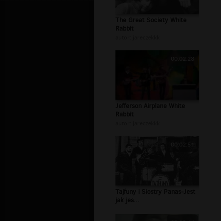
The Great Society White
Rabbit
autor:
jareczekkk
00:02:28
Jefferson Airplane White
Rabbit
autor:
jareczekkk
00:02:51
Tajfuny i Siostry Panas-Jest
jak jes...