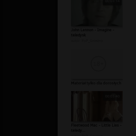
00:03:14
John Lennon - Imagine -
teledysk
autor:
PoP_Gniezno
Materiał tylko dla dorosłych
00:03:40
Fleetwood Mac - Little Lies -
teledy...