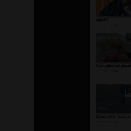
qApsik!
autor:
siuks24
0
Niebezpieczny piase
autor:
siuks24
0
Dziewczyna rozwala 
autor:
siuks24