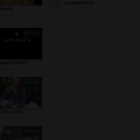
cieplutkiDARIUSZ
angoria
siuks24
00:02:11
owanie kobiety
siuks24
00:01:23
yk denaturatu
siuks24
00:02:11