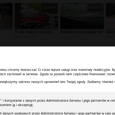
0:01:50
00:08:25
00:00:19
Trudny wyjazd z parkingu
Najlepszy samochodowy żart
qKatol
autor:
siuks24
autor:
siuks24
autor:
«
1
2
3
4
5
...
59
»
wisu chcemy dostarczać Ci coraz lepsze usługi oraz materiały redakcyjne. B
ich zachowań w serwisie. Zgoda ta pozwoli nam częściowo finansować rozwó
 zwiększymy zakresu naszych uprawnień bez Twojej zgody. Zadbamy również
 i korzystanie z danych przez Administratora Serwisu i jego partnerów w ce
ozumiem ją i akceptuję.
h danych osobowych przez Administratora Serwisu i jego partnerów w celu pe