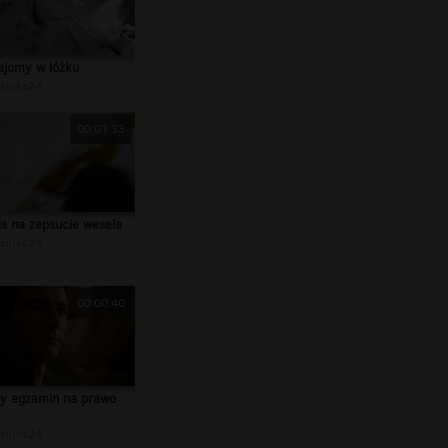
ajomy w łóżku
siuks24
00:01:33
is na zepsucie wesela
siuks24
00:00:40
ny egzamin na prawo
siuks24