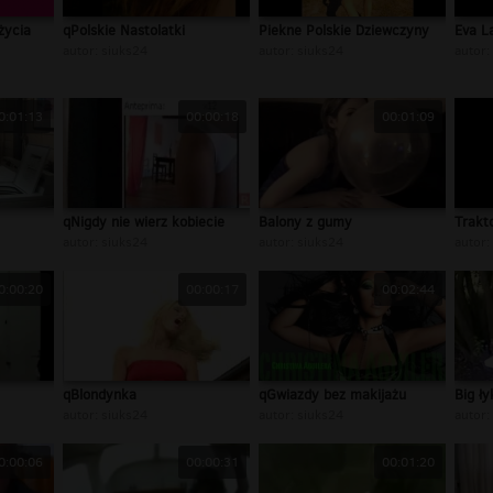
życia
qPolskie Nastolatki
Piekne Polskie Dziewczyny
Eva L
autor:
siuks24
autor:
siuks24
autor:
0:01:13
00:00:18
00:01:09
qNigdy nie wierz kobiecie
Balony z gumy
Trakt
autor:
siuks24
autor:
siuks24
autor:
0:00:20
00:00:17
00:02:44
qBlondynka
qGwiazdy bez makijażu
Big ł
autor:
siuks24
autor:
siuks24
autor:
0:00:06
00:00:31
00:01:20