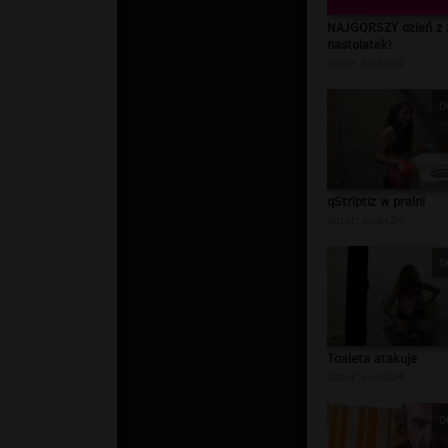
NAJGORSZY dzień z 
nastolatek!
autor:
siuks24
0
qStriptiz w pralni
autor:
siuks24
0
Toaleta atakuje
autor:
siuks24
0