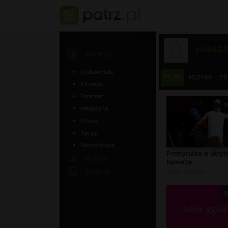
siuks2
ARTYKUŁY
Ciekawostki
FILMY
MUZYKA
ZD
Finanse
Internet
0
Medycyna
Prawo
Sprzęt
Technologia
Prostytutka w ukryte
MUZYKA
kamerze
ZDJĘCIA
autor:
siuks24
0