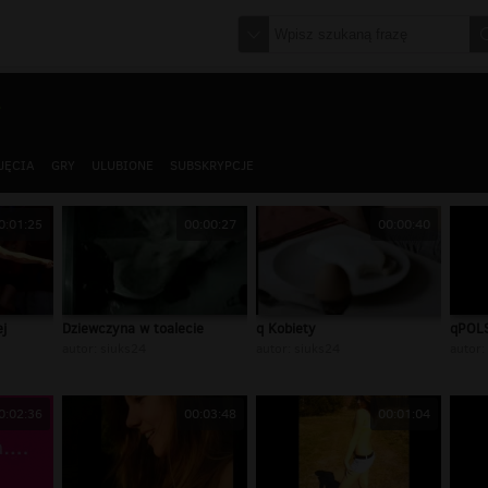
4
JĘCIA
GRY
ULUBIONE
SUBSKRYPCJE
0:01:25
00:00:27
00:00:40
j
Dziewczyna w toalecie
q Kobiety
qPOLS
autor:
siuks24
autor:
siuks24
autor:
0:02:36
00:03:48
00:01:04