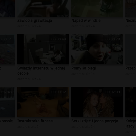
Zawiodła grawitacja
Napad w windzie
Niezn
autor:
siuks24
autor:
siuks24
autor:
0:00:51
00:00:49
00:00:28
k
Gwiazdy internetu w jednej
Pomyliła biegi
Przep
osobie
autor:
siuks24
autor:
autor:
siuks24
0:02:43
00:00:32
00:02:09
konsolę
Instruktorka fitnessu
Setki zdjęć i jedna pozycja
Kolej
jazdy
autor:
siuks24
autor:
siuks24
autor: