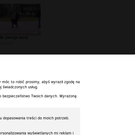
00:02:21
ik (wersja hard)
siuks24
y móc to robić prosimy, abyś wyraził zgodę na
j świadczonych usług.
 o bezpieczeństwo Twoich danych. Wyrażoną
lu dopasowania treści do moich potrzeb.
rsonalizowania wyświetlanych mi reklam i