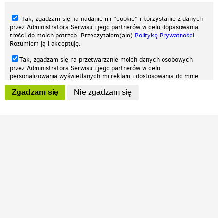
Tak, zgadzam się na nadanie mi "cookie" i korzystanie z danych
przez Administratora Serwisu i jego partnerów w celu dopasowania
treści do moich potrzeb. Przeczytałem(am)
Politykę Prywatności
.
Rozumiem ją i akceptuję.
Nasza strona internetowa używa plików cookies (tzw. ciasteczka) w celach
Tak, zgadzam się na przetwarzanie moich danych osobowych
statystycznych, reklamowych oraz funkcjonalnych. Dzięki nim możemy
przez Administratora Serwisu i jego partnerów w celu
indywidualnie dostosować stronę do twoich potrzeb. Każdy może zaakceptować
personalizowania wyświetlanych mi reklam i dostosowania do mnie
pliki cookies albo ma możliwość wyłączenia ich w przeglądarce, dzięki czemu nie
prezentowanych treści marketingowych. Przeczytałem(am)
Politykę
będą zbierane żadne informacje.
Zgadzam się
Nie zgadzam się
Prywatności
. Rozumiem ją i akceptuję.
Zapoznaj się z naszą polityką prywatności
Ok, rozumiem
Wyrażenie powyższych zgód jest dobrowolne i możesz je w dowolnym
momencie wycofać (na podstronie z
ustawieniami prywatności
),
odznaczając wybraną zgodę i klikając przycisk "nie zgadzam się", z
tym, że wycofanie zgody nie będzie miało wpływu na zgodność z
prawem przetwarzania na podstawie zgody, przed jej wycofaniem.
Patrz.pl
Strona główna
Regulamin
Polityka prywatności