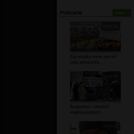
Polecane
Więcej
00:33:20
Czy wojsko może zabrać
twój samochód...
02:38:29
Bydgoszcz - Uwolnić
więźnia politycz...
00:01:38