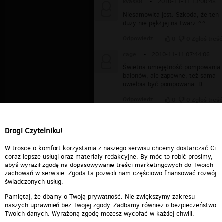
kvas88
▪
2010-11-11 13:00:48
Niesamowita jest. Szkoda, że ten
duży nie pękł jej na twarz ^^
Odpowiedz
0
0
Zgłoś treść
cage
▪
2010-11-11 07:44:06
Świetna umiejętność pompowania
balonów, ale zapewne, też sama
uwielbia być pompowana :D
Odpowiedz
0
0
Zgłoś treść
mon
▪
2010-11-11 05:27:07
zjbala
Drogi Czytelniku!
Odpowiedz
0
0
Zgłoś treść
W trosce o komfort korzystania z naszego serwisu chcemy dostarczać Ci
coraz lepsze usługi oraz materiały redakcyjne. By móc to robić prosimy,
abyś wyraził zgodę na dopasowywanie treści marketingowych do Twoich
zachowań w serwisie. Zgoda ta pozwoli nam częściowo finansować rozwój
świadczonych usług.
Pamiętaj, że dbamy o Twoją prywatność. Nie zwiększymy zakresu
naszych uprawnień bez Twojej zgody. Zadbamy również o bezpieczeństwo
Twoich danych. Wyrażoną zgodę możesz wycofać w każdej chwili.