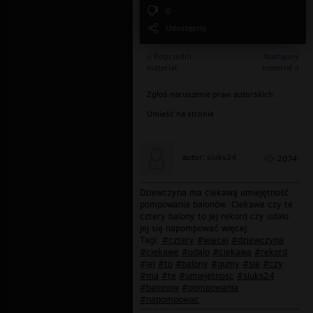
0
Udostępnij
« Poprzedni
Następny
materiał
materiał »
Zgłoś naruszenie praw autorskich
Umieść na stronie
siuks24
autor:
2074
Dziewczyna ma ciekawą umiejętność
pompowania balonów. Ciekawe czy te
cztery balony to jej rekord czy udało
jej się napompować więcej.
Tagi:
#cztery
#wiecej
#dziewczyna
#ciekawe
#udalo
#ciekawa
#rekord
#jej
#to
#balony
#gumy
#sie
#czy
#ma
#te
#umiejetnosc
#siuks24
#balonow
#pompowania
#napompowac