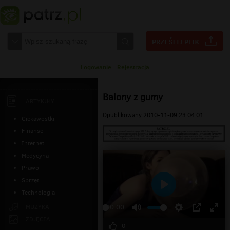
Logowanie
|
Rejestracja
Balony z gumy
ARTYKUŁY
Opublikowany 2010-11-09 23:04:01
Ciekawostki
Finanse
Internet
Medycyna
Prawo
Sprzęt
Technologia
Odtwarzaj
MUZYKA
00:00
ZDJĘCIA
0