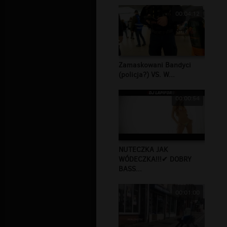
00:04:12
Zamaskowani Bandyci
(policja?) VS. W...
00:00:54
NUTECZKA JAK
WÓDECZKA!!!✔ DOBRY
BASS...
00:01:00