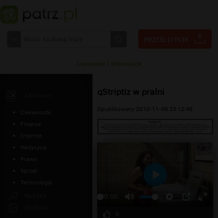
Logowanie
|
Rejestracja
qStriptiz w pralni
ARTYKUŁY
Opublikowany 2010-11-09 23:12:46
Ciekawostki
Finanse
Internet
Medycyna
Prawo
Sprzęt
Technologia
Odtwarzaj
MUZYKA
00:00
ZDJĘCIA
0