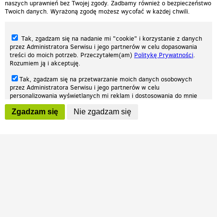
naszych uprawnień bez Twojej zgody. Zadbamy również o bezpieczeństwo
Twoich danych. Wyrażoną zgodę możesz wycofać w każdej chwili.
Tak, zgadzam się na nadanie mi "cookie" i korzystanie z danych
przez Administratora Serwisu i jego partnerów w celu dopasowania
treści do moich potrzeb. Przeczytałem(am)
Politykę Prywatności
.
Rozumiem ją i akceptuję.
Nasza strona internetowa używa plików cookies (tzw. ciasteczka) w celach
Tak, zgadzam się na przetwarzanie moich danych osobowych
statystycznych, reklamowych oraz funkcjonalnych. Dzięki nim możemy
przez Administratora Serwisu i jego partnerów w celu
indywidualnie dostosować stronę do twoich potrzeb. Każdy może zaakceptować
personalizowania wyświetlanych mi reklam i dostosowania do mnie
pliki cookies albo ma możliwość wyłączenia ich w przeglądarce, dzięki czemu nie
prezentowanych treści marketingowych. Przeczytałem(am)
Politykę
będą zbierane żadne informacje.
Zgadzam się
Nie zgadzam się
Prywatności
. Rozumiem ją i akceptuję.
Zapoznaj się z naszą polityką prywatności
Ok, rozumiem
Wyrażenie powyższych zgód jest dobrowolne i możesz je w dowolnym
momencie wycofać (na podstronie z
ustawieniami prywatności
),
odznaczając wybraną zgodę i klikając przycisk "nie zgadzam się", z
tym, że wycofanie zgody nie będzie miało wpływu na zgodność z
prawem przetwarzania na podstawie zgody, przed jej wycofaniem.
Patrz.pl