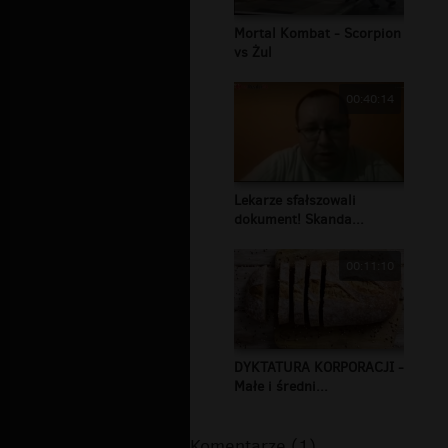
Mortal Kombat - Scorpion
vs Żul
00:40:14
Lekarze sfałszowali
dokument! Skanda...
00:11:10
DYKTATURA KORPORACJI -
Małe i średni...
Komentarze (1)