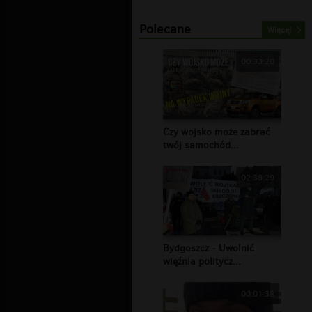
Polecane
Więcej
00:33:20
Czy wojsko może zabrać
twój samochód...
02:38:29
Bydgoszcz - Uwolnić
więźnia politycz...
00:01:38