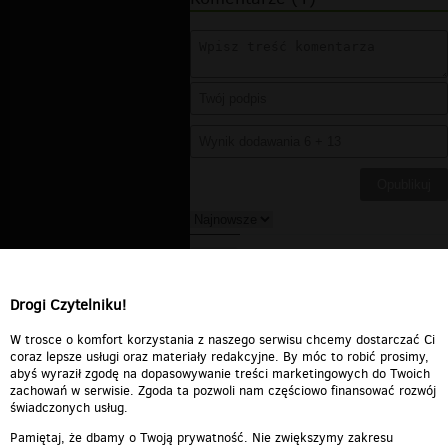
ta
▪
2010-12-13 23:45:46
ta dziewczyna nie zyje. ja
pierdykam
Drogi Czytelniku!
Odpowiedz
0
0
Zgłoś treść
W trosce o komfort korzystania z naszego serwisu chcemy dostarczać Ci
coraz lepsze usługi oraz materiały redakcyjne. By móc to robić prosimy,
abyś wyraził zgodę na dopasowywanie treści marketingowych do Twoich
zachowań w serwisie. Zgoda ta pozwoli nam częściowo finansować rozwój
świadczonych usług.
Pamiętaj, że dbamy o Twoją prywatność. Nie zwiększymy zakresu