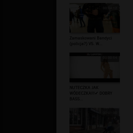
00:04:12
Zamaskowani Bandyci
(policja?) VS. W...
00:00:54
NUTECZKA JAK
WÓDECZKA!!!✔ DOBRY
BASS...
00:01:00