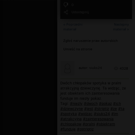
0
Udostępnij
« Poprzedni
Następny
materiał
materiał »
Zgłoś naruszenie praw autorskich
Umieść na stronie
siuks24
autor:
4328
Dwóch chłopaków spotyka w pralni
atrakcyjną dziewczynę. Ta widząc, że
jest obiektem ich zainteresowania
funduje im niezły pokaz.
Tagi:
#niezly
#dwoch
#pokaz
#ich
#dziewczyne
#jest
#striptiz
#ze
#ta
#spotyka
#widzac
#siuks24
#im
#atrakcyjna
#zainteresowania
#chlopakow
#pralni
#obiektem
#funduje
#qstriptiz