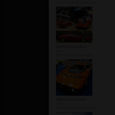
DELETED_94E0B_bellerofont
galeria Dome Zero
autor:
DELETED_9052F_donatelo
zdjęcia Dome Zero
autor:
DELETED_94E0B_bellerofont