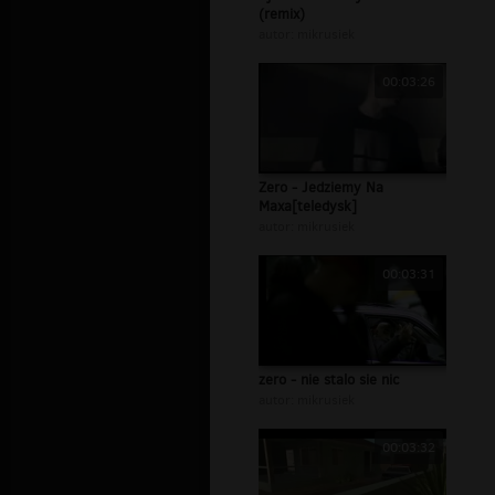
(remix)
autor:
mikrusiek
00:03:26
Zero - Jedziemy Na
Maxa[teledysk]
autor:
mikrusiek
00:03:31
zero - nie stalo sie nic
autor:
mikrusiek
00:03:32