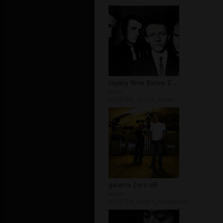
tapety Nine Below Zero
autor:
DELETED_1D111_lilastar
galeria Zero dB
autor:
DELETED_42087_metalmania