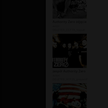
Authority Zero zdjęcia
autor:
DELETED_CCF7A_topcat
zespół Authority Zero
autor:
DELETED_0CF25_greywolf