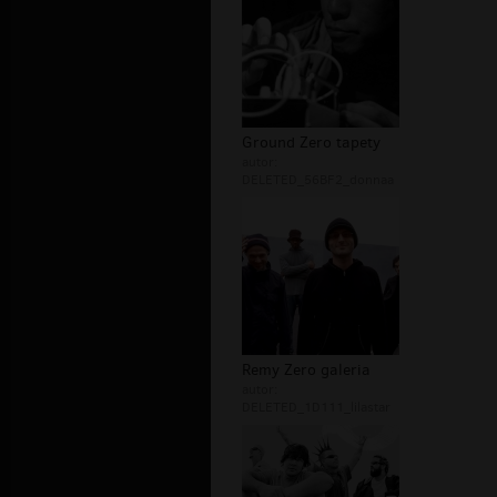
Ground Zero tapety
autor:
DELETED_56BF2_donnaa
Remy Zero galeria
autor:
DELETED_1D111_lilastar