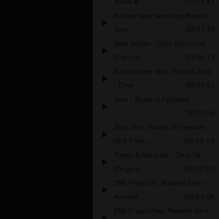
Alone W...
00:03:47
Kostya Veter featuring Madelin
Zero -...
00:07:33
Noel Sanger - Zero Discipline
(Chris R...
00:05:13
Kostya Veter feat. Madelin Zero
- Envy
00:06:51
Zero - Bania U Cyganaa
00:03:56
Zero One - Sound Of Freedom
(D.A.P Sec...
00:04:10
Tiesto & Hardwell - Zero 76
(Original...
00:04:01
DNS Project ft. Madelin Zero -
Another...
00:04:06
DNS Project feat. Madelin Zero -