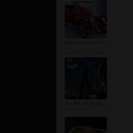
dane techniczne Fiat 12-15 HP Model...
autor:
DELETED_3EF75_eleana
Sub Zero and Scorpion
autor:
igi40