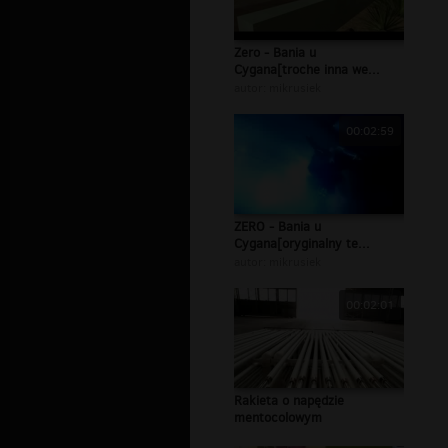
Zero - Bania u
Cygana[troche inna we...
autor:
mikrusiek
00:02:59
ZERO - Bania u
Cygana[oryginalny te...
autor:
mikrusiek
00:02:01
Rakieta o napędzie
mentocolowym