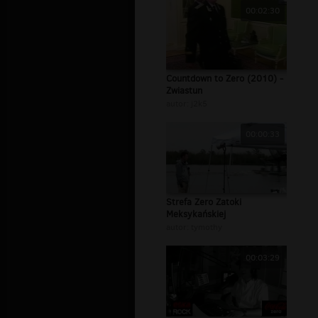
00:02:30
Countdown to Zero (2010) -
Zwiastun
autor:
j2k5
00:00:33
Strefa Zero Zatoki
Meksykańskiej
autor:
tymothy
00:03:29