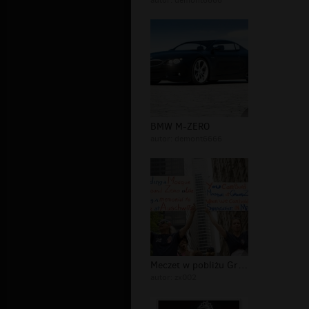
autor:
demont6666
BMW M-ZERO
autor:
demont6666
Meczet w pobliżu Ground Zero
autor:
zx002