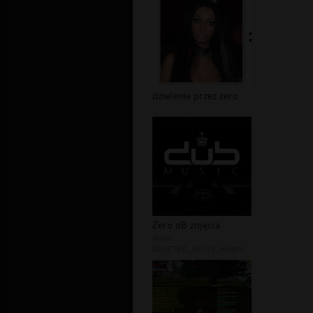
dzielenie przez zero
Zero dB zdjęcia
autor:
DELETED_3EF75_eleana