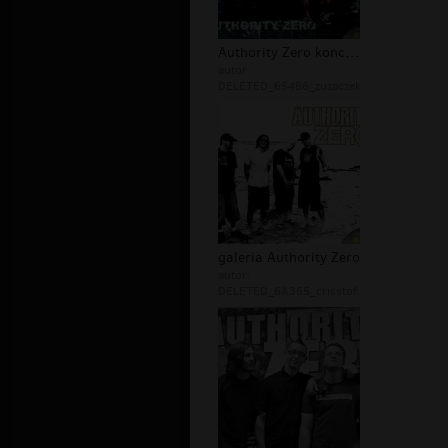
Authority Zero koncert
autor:
DELETED_654B6_zuzaczek
galeria Authority Zero
autor:
DELETED_6A365_crisstof