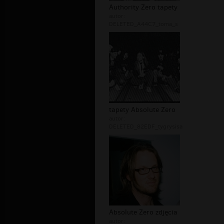
Authority Zero tapety
autor:
DELETED_A44C7_toma_s
tapety Absolute Zero
autor:
DELETED_82EDF_tygrysisa
Absolute Zero zdjęcia
autor: