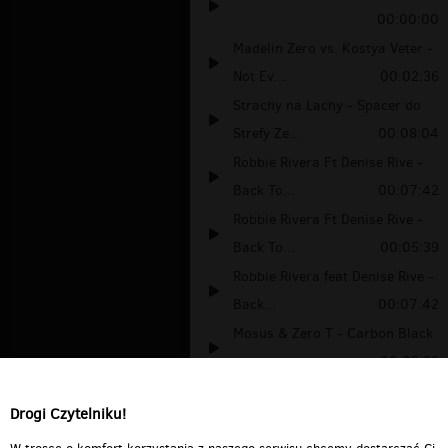
00:00:00
Madelin Zero vs. Kostya Veter -
Not Ev...
00:02:36
Strachy na Lachy - Spacer do
Strefy Ze...
00:08:04
Robbie Rivera Ft Denise Rive -
Back To...
00:07:42
Robbie Rivera Ft Denise Rive -
Back To...
00:05:39
Robbie Rivera feat Denise Rive -
Back...
00:07:42
Mosus & Zero T - Carbon Black
00:05:39
Kostya Veter feat Madelin Zero -
Drogi Czytelniku!
Life...
00:06:48
Pacjent Zero - Lach
00:05:07