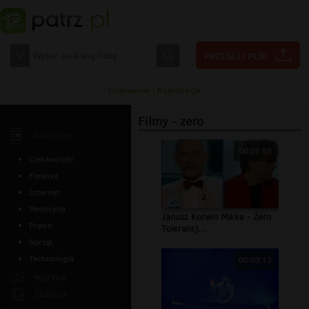
Logowanie
|
Rejestracja
Filmy - zero
ARTYKUŁY
00:05:59
Ciekawostki
Finanse
Internet
Medycyna
Janusz Korwin Mikke - Zero
Prawo
Tolerancj...
Sprzęt
Technologia
00:03:13
MUZYKA
ZDJĘCIA