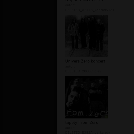
autor:
DELETED_A6118_konrad5121
Univers Zero koncert
autor:
DELETED_2060C_djek
tapety From Zero
autor:
DELETED_B382A_darkalady