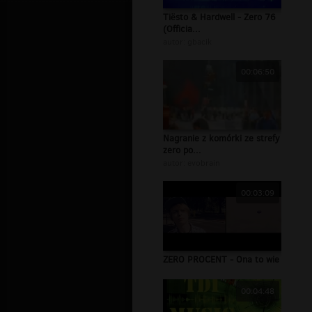
Tiësto & Hardwell - Zero 76
(Officia...
autor:
gbacik
00:06:50
Nagranie z komórki ze strefy
zero po...
autor:
evobrain
00:03:09
ZERO PROCENT - Ona to wie
00:04:48