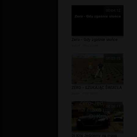
00:04:12
Zero - Gdy zgaśnie słońce
autor:
mikrusiek
00:03:19
ZERO - SZUKAJĄC ŚWIATŁA
autor:
mikrusiek
00:05:11
Dj Kris Jedziemy na maxa