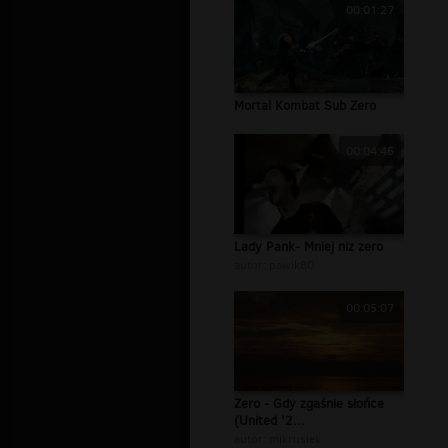
00:01:27
Mortal Kombat Sub Zero
00:04:46
Lady Pank- Mniej niz zero
autor:
pawik80
00:05:07
Zero - Gdy zgaśnie słońce
(United '2...
autor:
mikrusiek