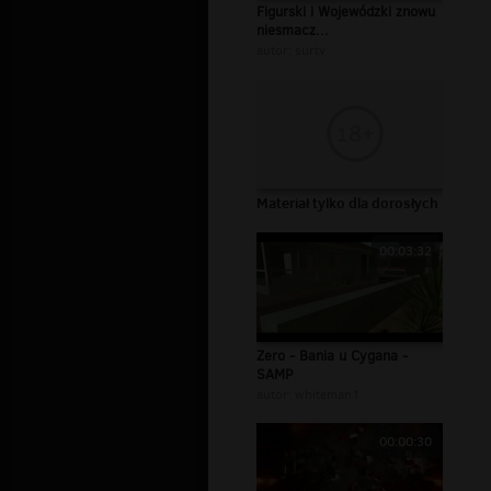
Figurski i Wojewódzki znowu
niesmacz...
autor:
surtv
Materiał tylko dla dorosłych
00:03:32
Zero - Bania u Cygana -
SAMP
autor:
whiteman1
00:00:30