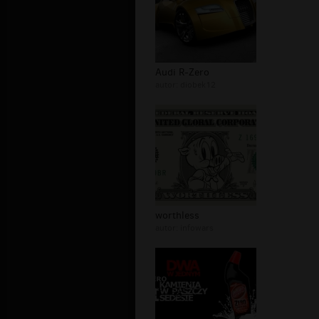
Audi R-Zero
autor:
diobek12
worthless
autor:
infowars