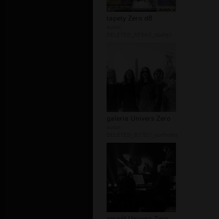
tapety Zero dB
autor:
DELETED_5E5A3_szalej1
galeria Univers Zero
autor:
DELETED_B77D7_surfistka
zespół Univers Zero