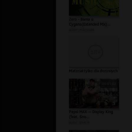
Zero - Bania u
Cygana(Extended Mix)...
autor:
mikrusiek
Materiał tylko dla dorosłych
00:01:02
Pepsi MAX -- Display King
(feat. Sno...
autor:
gbacik