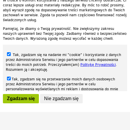
W trosce o komfort korzystania z naszego serwisu chcemy dostarczać Ci
coraz lepsze usługi oraz materiały redakcyjne. By móc to robić prosimy,
abyś wyraził zgodę na dopasowywanie treści marketingowych do Twoich
zachowań w serwisie. Zgoda ta pozwoli nam częściowo finansować rozwój
świadczonych usług.
Pamiętaj, że dbamy o Twoją prywatność. Nie zwiększymy zakresu
naszych uprawnień bez Twojej zgody. Zadbamy również o bezpieczeństwo
Twoich danych. Wyrażoną zgodę możesz wycofać w każdej chwili.
Tak, zgadzam się na nadanie mi "cookie" i korzystanie z danych
przez Administratora Serwisu i jego partnerów w celu dopasowania
treści do moich potrzeb. Przeczytałem(am)
Politykę Prywatności
.
Rozumiem ją i akceptuję.
Nasza strona internetowa używa plików cookies (tzw. ciasteczka) w celach
Tak, zgadzam się na przetwarzanie moich danych osobowych
statystycznych, reklamowych oraz funkcjonalnych. Dzięki nim możemy
przez Administratora Serwisu i jego partnerów w celu
indywidualnie dostosować stronę do twoich potrzeb. Każdy może zaakceptować
personalizowania wyświetlanych mi reklam i dostosowania do mnie
pliki cookies albo ma możliwość wyłączenia ich w przeglądarce, dzięki czemu nie
prezentowanych treści marketingowych. Przeczytałem(am)
Politykę
będą zbierane żadne informacje.
Zgadzam się
Nie zgadzam się
Prywatności
. Rozumiem ją i akceptuję.
Zapoznaj się z naszą polityką prywatności
Ok, rozumiem
Wyrażenie powyższych zgód jest dobrowolne i możesz je w dowolnym
momencie wycofać (na podstronie z
ustawieniami prywatności
),
odznaczając wybraną zgodę i klikając przycisk "nie zgadzam się", z
tym, że wycofanie zgody nie będzie miało wpływu na zgodność z
prawem przetwarzania na podstawie zgody, przed jej wycofaniem.