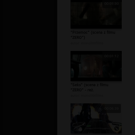
00:01:30
"Przemoc" (scena z filmu
"ZERO")
autor:
monolithfilms
00:01:12
"Seks" (scena z filmu
"ZERO" - reż.
autor:
monolithfilms
00:06:39