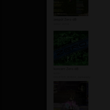
zespół Zero dB
autor:
ashia
koncert Zero dB
autor:
DELETED_B382A_darkalady