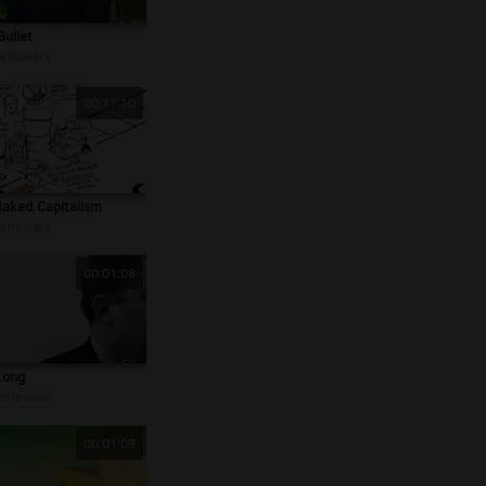
Bullet
infowars
00:11:10
aked.Capitalism
infowars
00:01:08
Long
infowars
00:01:09