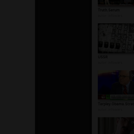
Truth.Serum
autor:
infowars
0
USSR
autor:
infowars
0
Tarpley.Obama.Strat
autor:
infowars
0