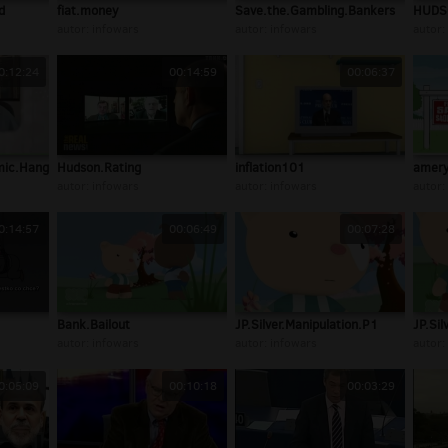
d
fiat.money
Save.the.Gambling.Bankers
HUDS
autor:
infowars
autor:
infowars
autor:
0:12:24
00:14:59
00:06:37
mic.Hangman
Hudson.Rating
inflation101
amery
autor:
infowars
autor:
infowars
autor:
0:14:57
00:06:49
00:07:28
Bank.Bailout
JP.Silver.Manipulation.P1
JP.Sil
autor:
infowars
autor:
infowars
autor:
0:05:09
00:10:18
00:03:29