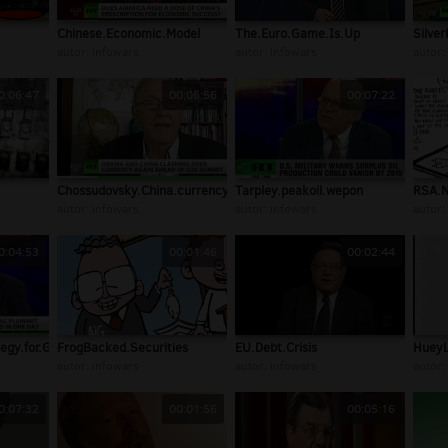
Chinese.Economic.Model
The.Euro.Game.Is.Up
Silver
autor:
infowars
autor:
infowars
autor:
0:06:47
00:06:56
00:07:22
Chossudovsky.China.currency.policy
Tarpley.peakoil.wepon
RSA.N
autor:
infowars
autor:
infowars
autor:
0:04:53
00:01:46
00:02:44
egy.for.G20
FrogBacked.Securities
EU.Debt.Crisis
Huey
autor:
infowars
autor:
infowars
autor:
0:07:32
00:01:56
00:05:16