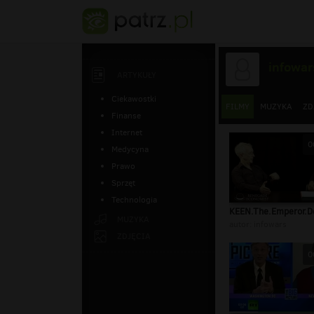
infowar
ARTYKUŁY
Ciekawostki
FILMY
MUZYKA
ZD
Finanse
Internet
0
Medycyna
Prawo
Sprzęt
Technologia
KEEN.The.Emperor.D
MUZYKA
autor:
infowars
ZDJĘCIA
0