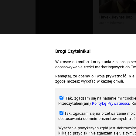
Hayek.Keynes.Rap
autor:
infowars
Drogi Czytelniku!
W trosce o komfort korzystania z naszego ser
dopasowywanie treści marketingowych do Two
Pamiętaj, że dbamy o Twoją prywatność. Nie
zgodę możesz wycofać w każdej chwili.
Tak, zgadzam się na nadanie mi "cookie"
Przeczytałem(am)
Politykę Prywatności
. R
Tak, zgadzam się na przetwarzanie moic
dostosowania do mnie prezentowanych tre
Wyrażenie powyższych zgód jest dobrowoln
klikając przycisk "nie zgadzam się", z tym