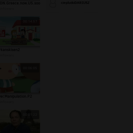
cieplutkiDARIUSZ
ON.Greece.now.US.soon
infowars
00:14:57
kanskisen2
infowars
00:06:05
ver.Manipulation.P2
infowars
00:01:22