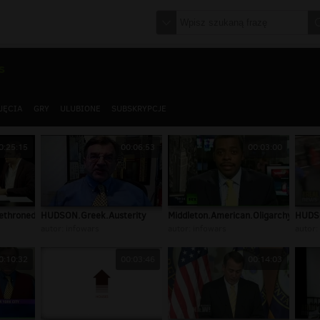
s
JĘCIA
GRY
ULUBIONE
SUBSKRYPCJE
0:25:15
00:06:53
00:03:00
ethroned
HUDSON.Greek.Austerity
Middleton.American.Oligarchy
HUDSO
autor:
infowars
autor:
infowars
autor:
0:10:32
00:03:46
00:14:03