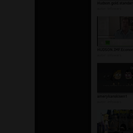
Hudson.gold.standar
autor:
infowars
0
HUDSON.IMF.Econo
autor:
infowars
0
amerykanskisen1
autor:
infowars
0