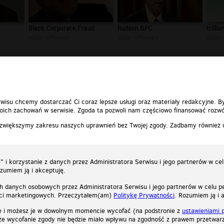
Black.Corporate.Fraud
hudson.GFC
trillio
autor:
infowars
autor:
infowars
autor:
1
2
3
4
»
wisu chcemy dostarczać Ci coraz lepsze usługi oraz materiały redakcyjne. B
ich zachowań w serwisie. Zgoda ta pozwoli nam częściowo finansować rozwó
 zwiększymy zakresu naszych uprawnień bez Twojej zgody. Zadbamy również
 i korzystanie z danych przez Administratora Serwisu i jego partnerów w ce
ozumiem ją i akceptuję.
h danych osobowych przez Administratora Serwisu i jego partnerów w celu pe
ści marketingowych. Przeczytałem(am)
Politykę Prywatności
. Rozumiem ją i 
e i możesz je w dowolnym momencie wycofać (na podstronie z
ustawieniami 
, że wycofanie zgody nie będzie miało wpływu na zgodność z prawem przetwarz