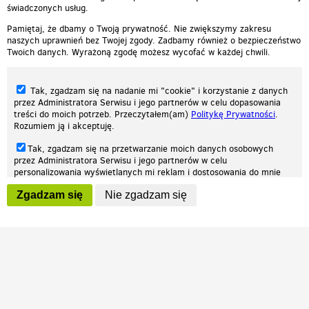
świadczonych usług.
Pamiętaj, że dbamy o Twoją prywatność. Nie zwiększymy zakresu
naszych uprawnień bez Twojej zgody. Zadbamy również o bezpieczeństwo
Twoich danych. Wyrażoną zgodę możesz wycofać w każdej chwili.
Tak, zgadzam się na nadanie mi "cookie" i korzystanie z danych
przez Administratora Serwisu i jego partnerów w celu dopasowania
treści do moich potrzeb. Przeczytałem(am)
Politykę Prywatności
.
Rozumiem ją i akceptuję.
Nasza strona internetowa używa plików cookies (tzw. ciasteczka) w celach
Tak, zgadzam się na przetwarzanie moich danych osobowych
statystycznych, reklamowych oraz funkcjonalnych. Dzięki nim możemy
przez Administratora Serwisu i jego partnerów w celu
indywidualnie dostosować stronę do twoich potrzeb. Każdy może zaakceptować
personalizowania wyświetlanych mi reklam i dostosowania do mnie
pliki cookies albo ma możliwość wyłączenia ich w przeglądarce, dzięki czemu nie
prezentowanych treści marketingowych. Przeczytałem(am)
Politykę
będą zbierane żadne informacje.
Zgadzam się
Nie zgadzam się
Prywatności
. Rozumiem ją i akceptuję.
Zapoznaj się z naszą polityką prywatności
Ok, rozumiem
Wyrażenie powyższych zgód jest dobrowolne i możesz je w dowolnym
momencie wycofać (na podstronie z
ustawieniami prywatności
),
odznaczając wybraną zgodę i klikając przycisk "nie zgadzam się", z
tym, że wycofanie zgody nie będzie miało wpływu na zgodność z
prawem przetwarzania na podstawie zgody, przed jej wycofaniem.