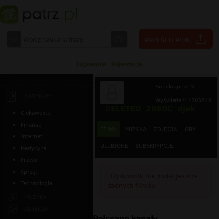
Logowanie
|
Rejestracja
Subskrypcje: 2
ARTYKUŁY
Wyświetleń: 1203819
DELETED_2060C_djek
Ciekawostki
Finanse
FILMY
MUZYKA
ZDJĘCIA
GRY
Internet
ULUBIONE
SUBSKRYPCJE
Medycyna
Prawo
Sprzęt
Użytkownik nie dodał jeszcze
Technologia
żadnych filmów
MUZYKA
ZDJĘCIA
Polecane kanały