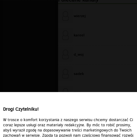
wierzej
kareel
d_woj
sadek
WiXa
Drogi Czytelniku!
cieplutkiDARIUSZ
W trosce o komfort korzystania z naszego serwisu chcemy dostarczać Ci
coraz lepsze usługi oraz materiały redakcyjne. By móc to robić prosimy,
abyś wyraził zgodę na dopasowywanie treści marketingowych do Twoich
zachowań w serwisie. Zgoda ta pozwoli nam częściowo finansować rozwój