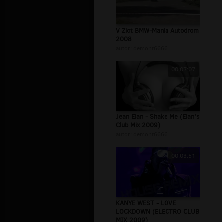
V Zlot BMW-Mania Autodrom
2008
autor:
demont6666
00:07:07
Jean Elan - Shake Me (Elan's
Club Mix 2009)
autor:
demont6666
00:03:51
KANYE WEST - LOVE
LOCKDOWN (ELECTRO CLUB
MIX 2009)