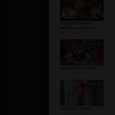
Dzień kobiet 8 marca
wszystkiego najleprzego
autor:
demont6666
00:03:38
piękne polskie nastolatki
autor:
demont6666
00:04:30
nie grzeczna krossy
autor:
demont6666