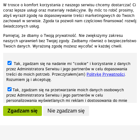
W trosce o komfort korzystania z naszego serwisu chcemy dostarczać Ci
coraz lepsze usługi oraz materiały redakcyjne. By móc to robić prosimy,
abyś wyraził zgodę na dopasowywanie treści marketingowych do Twoich
zachowań w serwisie. Zgoda ta pozwoli nam częściowo finansować rozwój
świadczonych usług.
Pamiętaj, że dbamy o Twoją prywatność. Nie zwiększymy zakresu
naszych uprawnień bez Twojej zgody. Zadbamy również o bezpieczeństwo
Twoich danych. Wyrażoną zgodę możesz wycofać w każdej chwili.
Tak, zgadzam się na nadanie mi "cookie" i korzystanie z danych
przez Administratora Serwisu i jego partnerów w celu dopasowania
treści do moich potrzeb. Przeczytałem(am)
Politykę Prywatności
.
Rozumiem ją i akceptuję.
Nasza strona internetowa używa plików cookies (tzw. ciasteczka) w celach
Tak, zgadzam się na przetwarzanie moich danych osobowych
statystycznych, reklamowych oraz funkcjonalnych. Dzięki nim możemy
przez Administratora Serwisu i jego partnerów w celu
indywidualnie dostosować stronę do twoich potrzeb. Każdy może zaakceptować
personalizowania wyświetlanych mi reklam i dostosowania do mnie
pliki cookies albo ma możliwość wyłączenia ich w przeglądarce, dzięki czemu nie
prezentowanych treści marketingowych. Przeczytałem(am)
Politykę
będą zbierane żadne informacje.
Zgadzam się
Nie zgadzam się
Prywatności
. Rozumiem ją i akceptuję.
Zapoznaj się z naszą polityką prywatności
Ok, rozumiem
Wyrażenie powyższych zgód jest dobrowolne i możesz je w dowolnym
momencie wycofać (na podstronie z
ustawieniami prywatności
),
odznaczając wybraną zgodę i klikając przycisk "nie zgadzam się", z
tym, że wycofanie zgody nie będzie miało wpływu na zgodność z