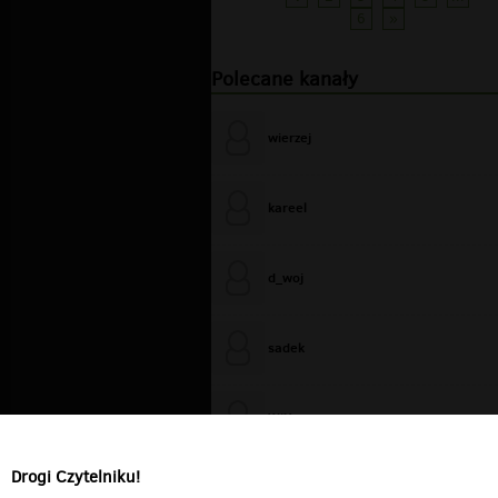
6
»
Polecane kanały
wierzej
kareel
d_woj
sadek
WiXa
Drogi Czytelniku!
cieplutkiDARIUSZ