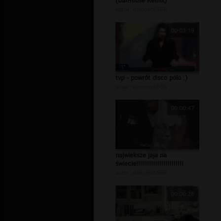
(DafHouse Remix)
autor:
demont6666
00:03:19
tvp - powrót disco polo :)
autor:
demont6666
00:00:47
najwieksze jaja na
świecie!!!!!!!!!!!!!!!!!!!!!!!!
autor:
demont6666
00:00:26