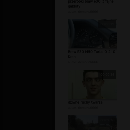
przeróbki bmw e30 :) fajne
gabloty
autor:
demont6666
00:00:29
Bmw E30 M50 Turbo 0-210
Kmh
autor:
demont6666
00:00:36
dziwne ruchy twarza
autor:
demont6666
00:09:36