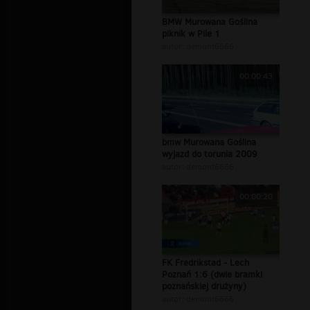
BMW Murowana Goślina
piknik w Pile 1
autor:
demont6666
00:00:43
bmw Murowana Goślina
wyjazd do torunia 2009
autor:
demont6666
00:00:20
FK Fredrikstad - Lech
Poznań 1:6 (dwie bramki
poznańskiej drużyny)
autor:
demont6666