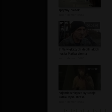
sprytny piesek
autor:
demont6666
00:02:03
7 Największych debili jakich
nosiła Matka ziemia
autor:
demont6666
00:02:05
najsmieszniejsze sytuacje-
ludzie łapia stresa
autor:
demont6666
1
2
3
4
5
...