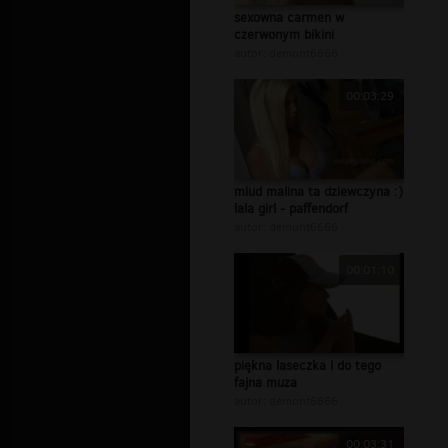
sexowna carmen w
czerwonym bikini
autor:
demont6666
00:03:29
miud malina ta dziewczyna :)
lala girl - paffendorf
autor:
demont6666
00:01:10
piękna laseczka i do tego
fajna muza
autor:
demont6666
00:03:31