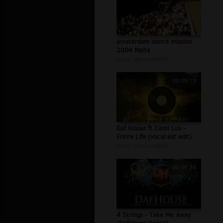
amsterdam dance mission
2004 Malta
autor:
demont6666
00:09:19
Daf.House ft Cassi Luv -
Entire Life (vocal ext edit)
autor:
demont6666
00:05:38
4 Strings - Take Me Away