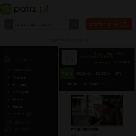
Logowanie
|
Rejestracja
Subskrypcje: 186
demont6666
ARTYKUŁY
Wyświetleń: 16614210
Ciekawostki
FILMY
MUZYKA
ZDJĘCIA
GRY
Finanse
ULUBIONE
SUBSKRYPCJE
Internet
Medycyna
Prawo
00:01:57
Sprzęt
Technologia
MUZYKA
mega śmieszne
ZDJĘCIA
autor:
demont6666