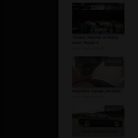
00:07:27
Tomasz Adamek vs Bobby
Gunn: Round 4
autor:
demont6666
00:03:04
wszystkie rodzaje pierdnięć
autor:
demont6666
00:03:01