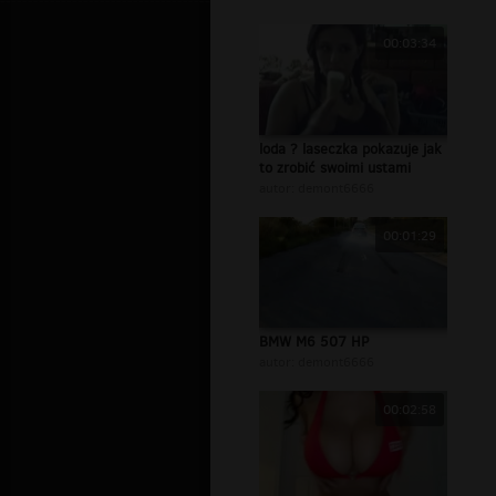
00:03:34
loda ? laseczka pokazuje jak
to zrobić swoimi ustami
autor:
demont6666
00:01:29
BMW M6 507 HP
autor:
demont6666
00:02:58