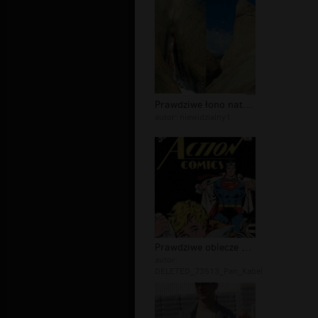
Prawdziwe łono natury
autor:
niewidzialny1
Prawdziwe oblecze Superman`a
autor:
DELETED_73513_Pan_Kabel