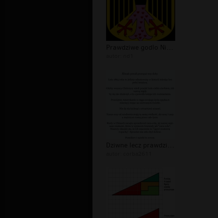
Prawdziwe godlo Niemiec
autor:
nd1
Dziwne lecz prawdziwe Fakty !! ;))
autor:
corba2611