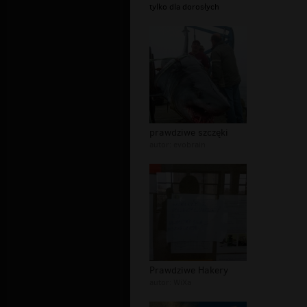
tylko dla dorosłych
prawdziwe szczęki
autor:
evobrain
Prawdziwe Hakery
autor:
WiXa