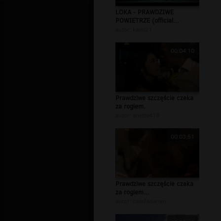
LOKA - PRAWDZIWE
POWIETRZE (official...
autor:
kami21
00:04:10
Prawdziwe szczęście czeka
za rogiem.
autor:
anetta418
00:03:51
Prawdziwe szczęście czeka
za rogiem...
autor:
camiladarien