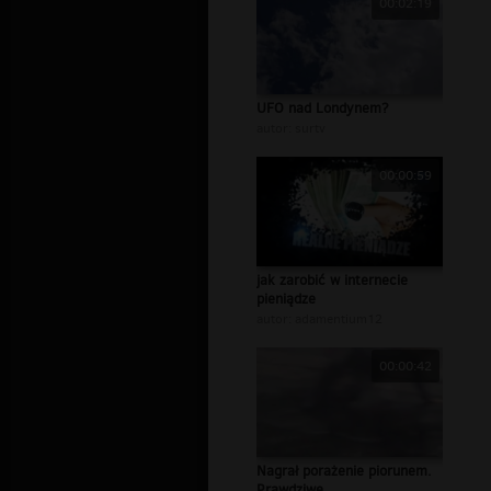
00:02:19
UFO nad Londynem?
autor:
surtv
00:00:59
jak zarobić w internecie
pieniądze
autor:
adamentium12
00:00:42
Nagrał porażenie piorunem.
Prawdziwe...