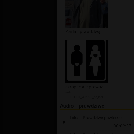
Marian prawdziwę Oblicze
okropne ale prawdziwe
autor:
DELETED_4259F_tajner
Audio - prawdziwe
Loka - Prawdziwe powietrze
00:02:57