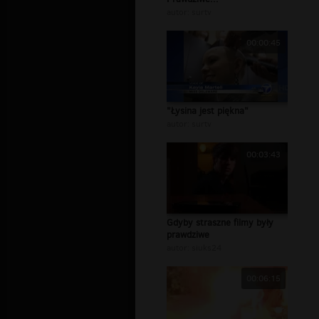
autor:
surtv
00:00:45
"Łysina jest piękna"
autor:
surtv
00:03:43
Gdyby straszne filmy były
prawdziwe
autor:
siuks24
00:06:15