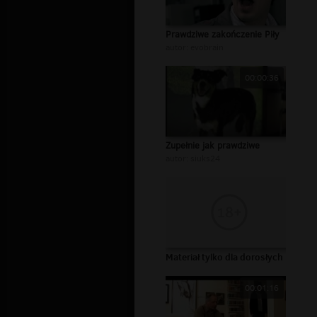
Prawdziwe zakończenie Piły
autor:
evobrain
00:00:36
Zupełnie jak prawdziwe
autor:
siuks24
Materiał tylko dla dorosłych
00:01:16