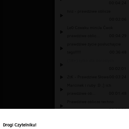
00:04:24
hnz - prawdziwe oblicze
00:02:06
Le0 Czwaku miniJa Ćwok
prawdziwe oblic...
00:04:29
prawdziwe życie posłuchajcie
tego!!!!!
00:36:48
(18+) tylko dla dorosłych
00:02:01
ZtK - Prawdziwe Słowa
00:03:24
Marcinek i ruby :D ;] ich
prawdziwe ob...
00:01:48
Prawdziwe oblicze techno
00:00:20
Prawdziwe żródło informacji
Drogi Czytelniku!
00:02:44