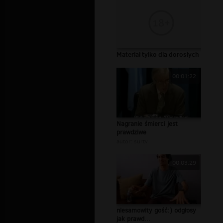
Materiał tylko dla dorosłych
00:01:22
Nagranie śmierci jest
prawdziwe
autor:
surtv
00:03:29
niesamowity gość:) odgłosy
jak prawd...