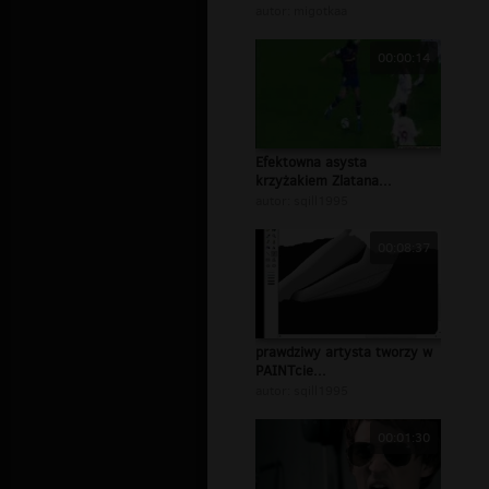
autor:
migotkaa
00:00:14
Efektowna asysta
krzyżakiem Zlatana...
autor:
sqill1995
00:08:37
prawdziwy artysta tworzy w
PAINTcie...
autor:
sqill1995
00:01:30