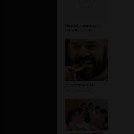
Materiał przeznaczony
tylko dla dorosłych
prawdziwe złoto
autor:
dwazlote