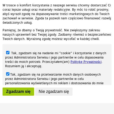
Jest Super Prawdziwe
00:02:45
W trosce o komfort korzystania z naszego serwisu chcemy dostarczać Ci
coraz lepsze usługi oraz materiały redakcyjne. By móc to robić prosimy,
abyś wyraził zgodę na dopasowywanie treści marketingowych do Twoich
zachowań w serwisie. Zgoda ta pozwoli nam częściowo finansować rozwój
świadczonych usług.
Pamiętaj, że dbamy o Twoją prywatność. Nie zwiększymy zakresu
naszych uprawnień bez Twojej zgody. Zadbamy również o bezpieczeństwo
Twoich danych. Wyrażoną zgodę możesz wycofać w każdej chwili.
Tak, zgadzam się na nadanie mi "cookie" i korzystanie z danych
przez Administratora Serwisu i jego partnerów w celu dopasowania
treści do moich potrzeb. Przeczytałem(am)
Politykę Prywatności
.
Rozumiem ją i akceptuję.
Nasza strona internetowa używa plików cookies (tzw. ciasteczka) w celach
Tak, zgadzam się na przetwarzanie moich danych osobowych
statystycznych, reklamowych oraz funkcjonalnych. Dzięki nim możemy
przez Administratora Serwisu i jego partnerów w celu
indywidualnie dostosować stronę do twoich potrzeb. Każdy może zaakceptować
personalizowania wyświetlanych mi reklam i dostosowania do mnie
pliki cookies albo ma możliwość wyłączenia ich w przeglądarce, dzięki czemu nie
prezentowanych treści marketingowych. Przeczytałem(am)
Politykę
będą zbierane żadne informacje.
Zgadzam się
Nie zgadzam się
Prywatności
. Rozumiem ją i akceptuję.
Zapoznaj się z naszą polityką prywatności
Ok, rozumiem
Wyrażenie powyższych zgód jest dobrowolne i możesz je w dowolnym
momencie wycofać (na podstronie z
ustawieniami prywatności
),
odznaczając wybraną zgodę i klikając przycisk "nie zgadzam się", z
tym, że wycofanie zgody nie będzie miało wpływu na zgodność z