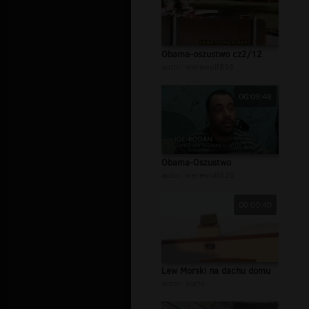
Obama-oszustwo cz2/12
autor:
werewolf836
00:09:48
Obama-Oszustwo
autor:
werewolf836
00:00:40
Lew Morski na dachu domu
autor:
surtv