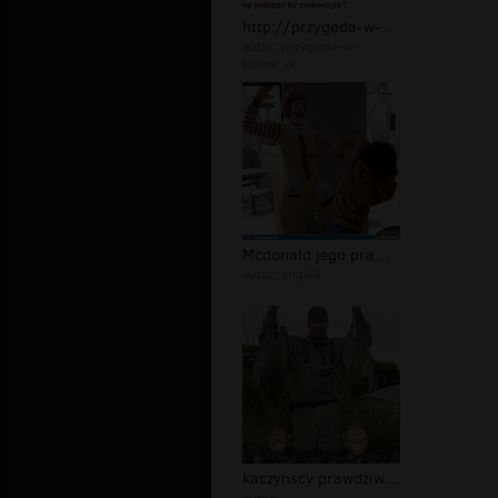
http://przygoda-w-klubie.pl
autor:
przygoda-w-
klubie_pl
Mcdonald jego prawdziwe oblicze
autor:
angel8
kaczynscy prawdziwe oblicze