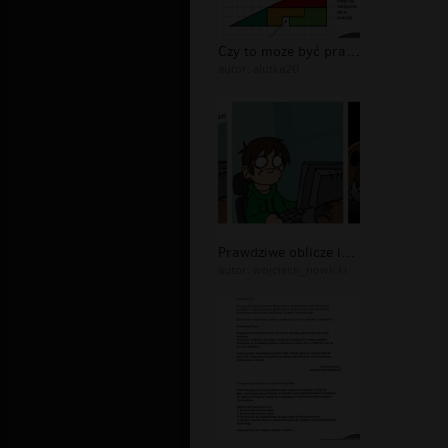
Czy to moze być prawdziwe?
autor:
alutka20
Prawdziwe oblicze internetu
autor:
wojciech_nowicki