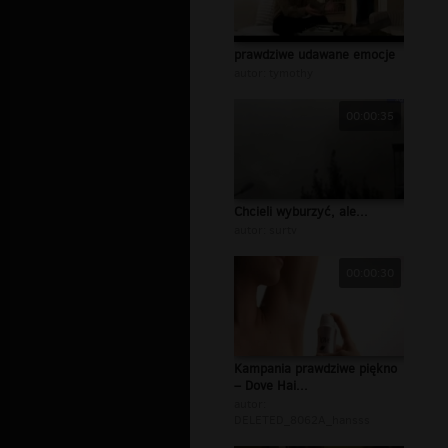
prawdziwe udawane emocje
autor:
tymothy
00:00:35
Chcieli wyburzyć, ale...
autor:
surtv
00:00:30
Kampania prawdziwe piękno
– Dove Hai...
autor:
DELETED_8062A_hansss