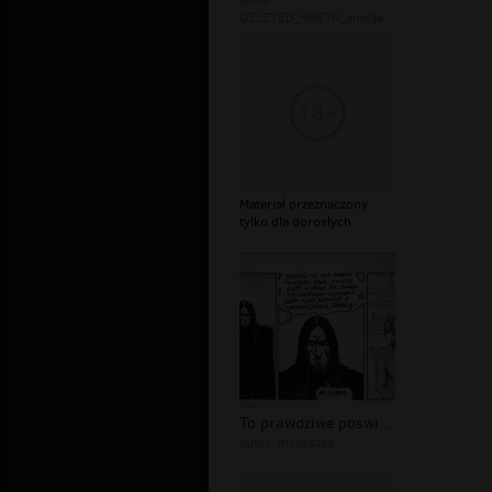
autor:
DELETED_98670_amelja
Materiał przeznaczony
tylko dla dorosłych
To prawdziwe poswiecenie..
autor:
myssszka