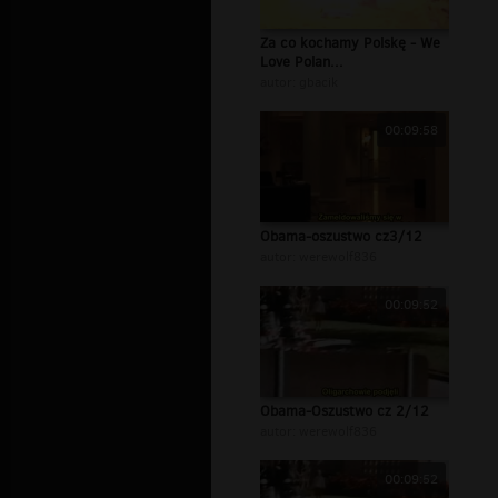
Za co kochamy Polskę - We
Love Polan...
autor:
gbacik
00:09:58
Obama-oszustwo cz3/12
autor:
werewolf836
00:09:52
Obama-Oszustwo cz 2/12
autor:
werewolf836
00:09:52