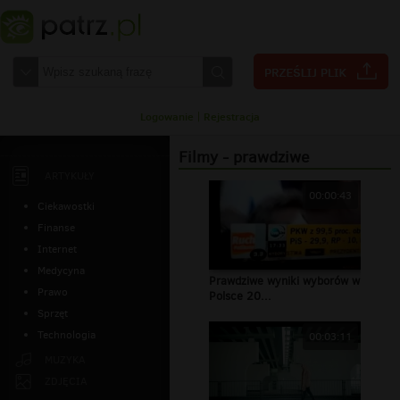
Logowanie
|
Rejestracja
Filmy - prawdziwe
ARTYKUŁY
00:00:43
Ciekawostki
Finanse
Internet
Medycyna
Prawdziwe wyniki wyborów w
Prawo
Polsce 20...
Sprzęt
Technologia
00:03:11
MUZYKA
ZDJĘCIA