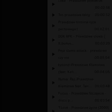
Loka - Prawdziwe powietrze.
00:02:58
Tvn prawdziwe fakty
00:00:52
Prawdziwe historie ojca
pechowego1
00:02:01
DDK RPK - Prawdziwe slowa (
ft.bonus,...
00:03:29
Peja slums attack - prawdziwe
czy nie
00:05:04
Łysonżi-Prawdziwe Kłamstwa
(feat. Kali...
00:04:05
Numer Raz-Prawdziwe
Klamstwa feat. Ten...
00:03:48
Focus - Prawdziwe Szczęscie -
disco p...
00:03:54
T.Love - Prawdziwe życie (2009)