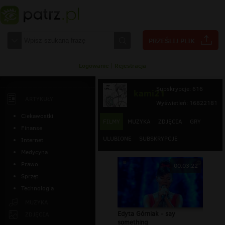
Logowanie
|
Rejestracja
Subskrypcje: 616
kami21
ARTYKUŁY
Wyświetleń: 16822181
Ciekawostki
FILMY
MUZYKA
ZDJĘCIA
GRY
Finanse
ULUBIONE
SUBSKRYPCJE
Internet
Medycyna
Prawo
00:03:22
Sprzęt
Technologia
MUZYKA
Edyta Górniak - say
ZDJĘCIA
something