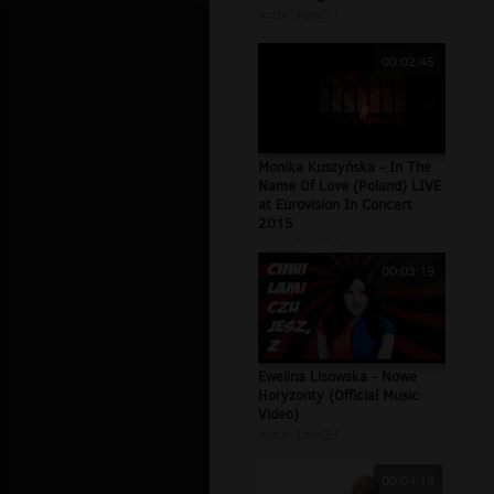
autor:
kami21
00:02:45
Monika Kuszyńska - In The
Name Of Love (Poland) LIVE
at Eurovision In Concert
2015
autor:
kami21
00:03:19
Ewelina Lisowska - Nowe
Horyzonty (Official Music
Video)
autor:
kami21
00:04:19