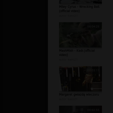
Miley Cyrus - Wrecking Ball.
(official video)
autor:
kami21
00:04:25
MashMish - Kadr.(official
video)
autor:
kami21
00:03:11
Margaret gwiazdą wieczoru
autor:
kami21
00:02:55