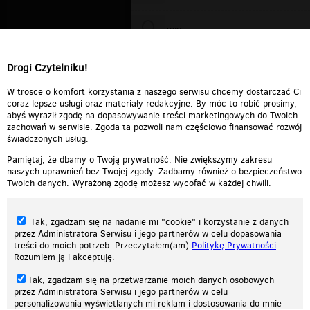
WiXa
Drogi Czytelniku!
cieplutkiDARIUSZ
W trosce o komfort korzystania z naszego serwisu chcemy dostarczać Ci
coraz lepsze usługi oraz materiały redakcyjne. By móc to robić prosimy,
abyś wyraził zgodę na dopasowywanie treści marketingowych do Twoich
zachowań w serwisie. Zgoda ta pozwoli nam częściowo finansować rozwój
świadczonych usług.
Pamiętaj, że dbamy o Twoją prywatność. Nie zwiększymy zakresu
naszych uprawnień bez Twojej zgody. Zadbamy również o bezpieczeństwo
Twoich danych. Wyrażoną zgodę możesz wycofać w każdej chwili.
Tak, zgadzam się na nadanie mi "cookie" i korzystanie z danych
przez Administratora Serwisu i jego partnerów w celu dopasowania
treści do moich potrzeb. Przeczytałem(am)
Politykę Prywatności
.
Rozumiem ją i akceptuję.
Nasza strona internetowa używa plików cookies (tzw. ciasteczka) w celach
Tak, zgadzam się na przetwarzanie moich danych osobowych
statystycznych, reklamowych oraz funkcjonalnych. Dzięki nim możemy
przez Administratora Serwisu i jego partnerów w celu
indywidualnie dostosować stronę do twoich potrzeb. Każdy może zaakceptować
personalizowania wyświetlanych mi reklam i dostosowania do mnie