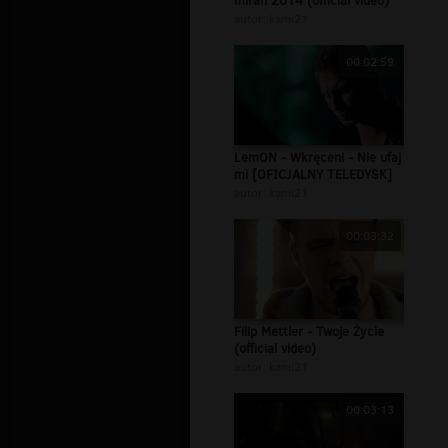
miran 2014 (official video)
autor:
kami21
00:02:59
LemON - Wkręceni - Nie ufaj
mi [OFICJALNY TELEDYSK]
autor:
kami21
00:03:32
Filip Mettler - Twoje Życie
(official video)
autor:
kami21
00:03:13