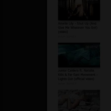
Amelia Lily - Shut Up (And
Give Me Whatever You Got)
(video)
autor:
kami21
00:03:12
Junior Caldera ft. Natalia
Kills & Far East Movement -
Lights Out (official video)
autor:
kami21
00:03:41