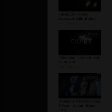
Księżniczka - Sylwia
Grzeszczak (official video)
autor:
kami21
00:03:49
Céline Dion - Loved Me Back
to Life.mp4
autor:
kami21
00:03:22
DJ Antoine vs Mad Mark feat.
B-Case _ U-Jean - House
Party