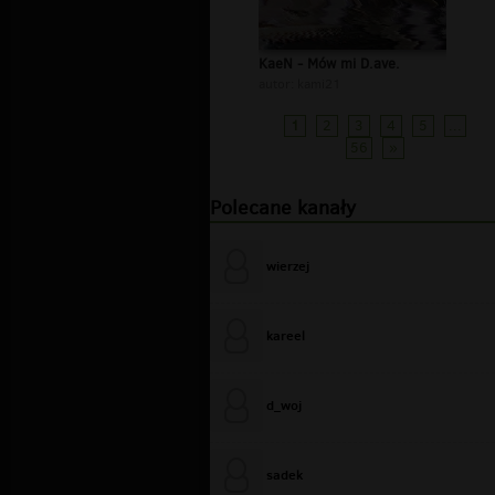
KaeN - Mów mi D.ave.
autor:
kami21
1
2
3
4
5
...
56
»
Polecane kanały
wierzej
kareel
d_woj
sadek