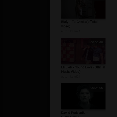
Bialy - Ta Chwila(official
video)
autor:
kami21
00:03:48
Eli Lieb - Young Love (Official
Music Video).
autor:
kami21
00:04:06
Dawid Podsiadło -