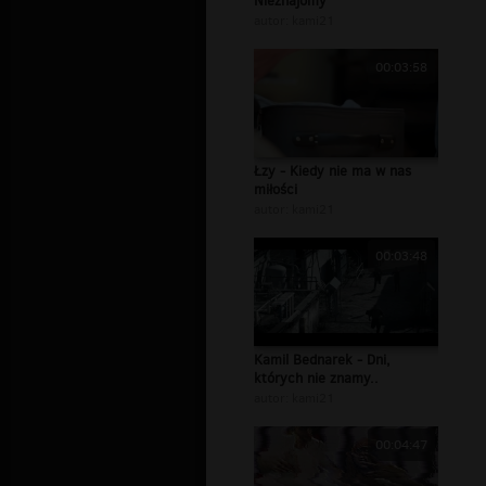
Nieznajomy
autor:
kami21
00:03:58
Łzy - Kiedy nie ma w nas
miłości
autor:
kami21
00:03:48
Kamil Bednarek - Dni,
których nie znamy..
autor:
kami21
00:04:47