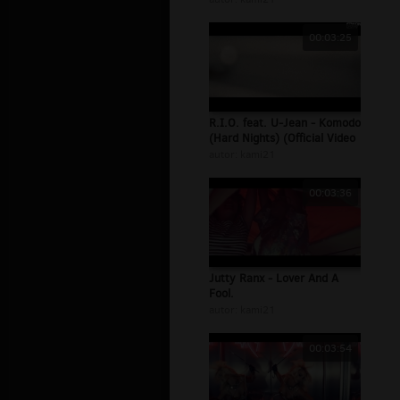
00:03:25
R.I.O. feat. U-Jean - Komodo
(Hard Nights) (Official Video
autor:
kami21
00:03:36
Jutty Ranx - Lover And A
Fool.
autor:
kami21
00:03:54