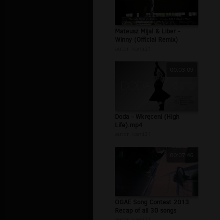
Mateusz Mijal & Liber -
Winny (Official Remix)
autor:
kami21
00:03:09
Doda - Wkręceni (High
Life).mp4
autor:
kami21
00:07:46
OGAE Song Contest 2013
Recap of all 30 songs
autor:
kami21