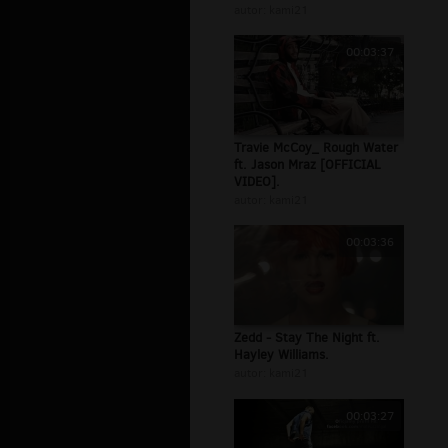
autor:
kami21
00:03:37
Travie McCoy_ Rough Water
ft. Jason Mraz [OFFICIAL
VIDEO].
autor:
kami21
00:03:36
Zedd - Stay The Night ft.
Hayley Williams.
autor:
kami21
00:03:27