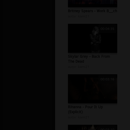
Britney Spears - Work B__ch
autor:
kami21
00:04:35
Skylar Grey - Back From
The Dead
autor:
kami21
00:03:16
Rihanna - Pour It Up
(Explicit)
autor:
kami21
00:03:10