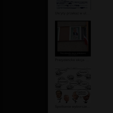
Ukryty przekaz w ulotce Komorowskieg...
Prezydencka akcja plakatowa
Spotkanie wyborcze 2010 ( komixxy.pl...