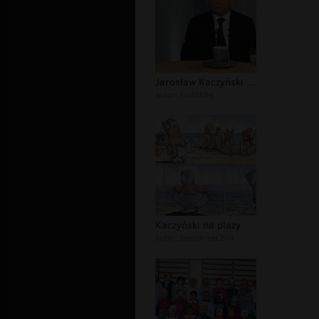
Jarosław Kaczyński i ogromny kubek !
autor:
rudzik94
Kaczyński na plaży
autor:
bestdriver204