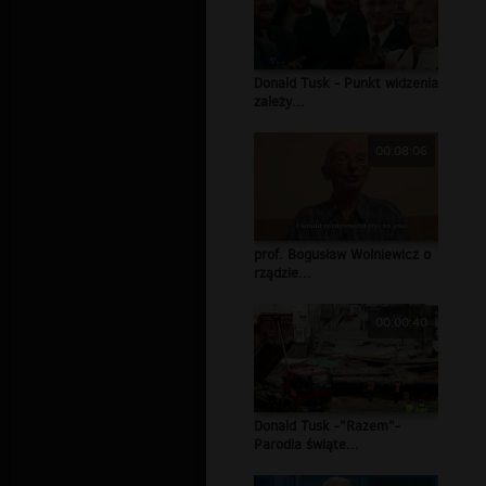
Donald Tusk - Punkt widzenia
zależy...
00:08:06
prof. Bogusław Wolniewicz o
rządzie...
00:00:40
Donald Tusk -"Razem"-
Parodia świąte...