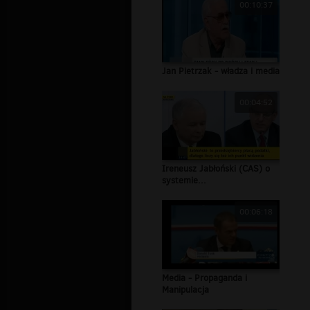
00:10:37
Jan Pietrzak - władza i media
00:04:52
Ireneusz Jabłoński (CAS) o
systemie...
00:06:18
Media - Propaganda i
Manipulacja