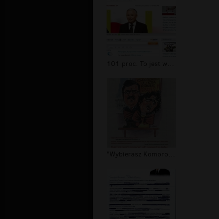
101 proc. To jest wyniki wyborczy na...
"Wybierasz Komorowskiego, Palikota d...