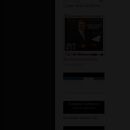
Cyber atak na Donalda Tuska
Bronisław Komorowski - karta do głos...
autor:
gbacik
Sondaże wyborcze...