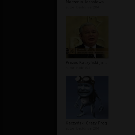
Marzenia Jarosława
autor:
bestdriver204
Prezes Kaczyński jako bohater uwielb...
autor:
rudzik94
Kaczyński Crazy Frog
autor:
bestdriver204