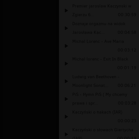
Premier jaroslaw Kaczynski w
Zgierzu 6...
00:30:59
Doznaje orgazmu na widok
Jarosława Kac...
00:04:58
Michal Lorenc - Ave Maria
00:03:12
Michal lorenc - Exit In Black
00:01:19
Ludwig van Beethoven -
Moonlight Sonat...
00:06:21
PiS - Hymn PiS ( My chcemy
prawa i spr...
00:03:28
Kaczyński o hakach (IAR)
00:00:23
Kaczyński o słowach Giertycha
(IAR)
00:00:19