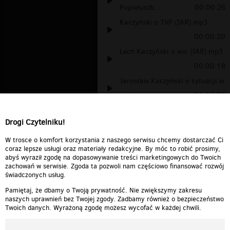
Popiełuszk...
00:00:26
Kaczyński o TVP (IAR).mp3
00:00:20
Lech Kaczyński o wsi (IAR).mp3
00:00:18
Jarosław Kaczyński o sytuacji w
mediac...
00:00:27
Konferencja Kaczynski (IAR) 1.
Drogi Czytelniku!
00:00:13
kaczynski opowiada
00:00:27
W trosce o komfort korzystania z naszego serwisu chcemy dostarczać Ci
coraz lepsze usługi oraz materiały redakcyjne. By móc to robić prosimy,
abyś wyraził zgodę na dopasowywanie treści marketingowych do Twoich
zachowań w serwisie. Zgoda ta pozwoli nam częściowo finansować rozwój
świadczonych usług.
Pamiętaj, że dbamy o Twoją prywatność. Nie zwiększymy zakresu
naszych uprawnień bez Twojej zgody. Zadbamy również o bezpieczeństwo
Twoich danych. Wyrażoną zgodę możesz wycofać w każdej chwili.