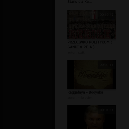
Stanu dla Ka...
00:19:47
PRZECIWKO POLITYKOM (
GANDI & PEJA )...
autor:
azzik
00:02:11
Raggafaya - Booyaka
autor:
mikrusiek
00:01:31