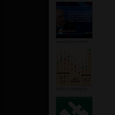
Janusz Korwin-Mikke - "czerwone świn...
DEFICYT BUDŻETOWY 2001-2010