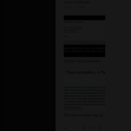
trzeci bliźniak
autor:
monkej
Żądam wprowadzenia tego systemu w Po...
Okropna wtopa wp.pl