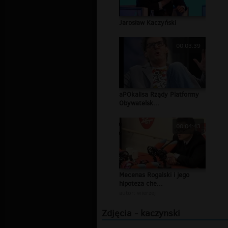
Jarosław Kaczyński
00:03:39
aPOkalisa Rządy Platformy
Obywatelsk...
00:04:43
Mecenas Rogalski i jego
hipoteza che...
autor:
wierzej
Zdjęcia - kaczynski