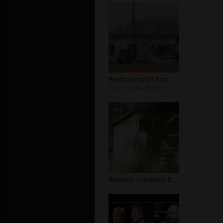
Wieża kontroli lotow w Smolensku
autor:
werewolf836
Wiejskie przygody Bronka