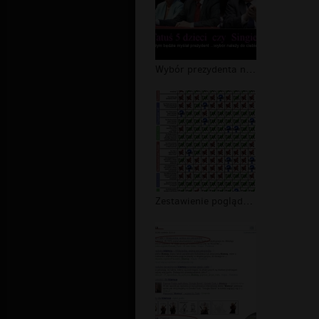
Wybór prezydenta należy do was
Zestawienie poglądów kandydatów wybo...