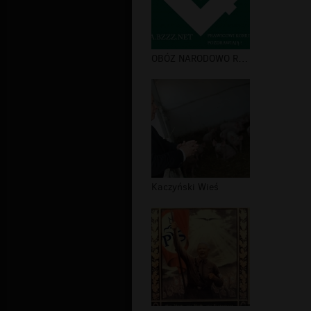
OBÓZ NARODOWO RADYKALNY I ANTIFA TO...
Kaczyński Wieś