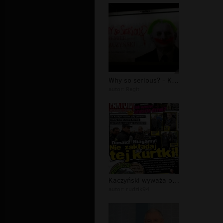
Why so serious? - Kaczyński
autor:
Regit
Kaczyński wyważa otwarte drzwi! Tylk...
autor:
rudzik94