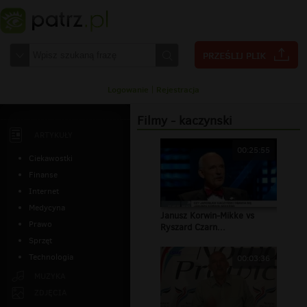
Logowanie
|
Rejestracja
Filmy - kaczynski
ARTYKUŁY
00:25:55
Ciekawostki
Finanse
Internet
Medycyna
Janusz Korwin-Mikke vs
Prawo
Ryszard Czarn...
Sprzęt
Technologia
00:03:36
MUZYKA
ZDJĘCIA