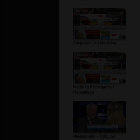
00:03:04
Socjotechnika Medialna
00:03:04
Media to Propaganda i
Manipulacja
00:08:12
Niesiołowski - Trybunał