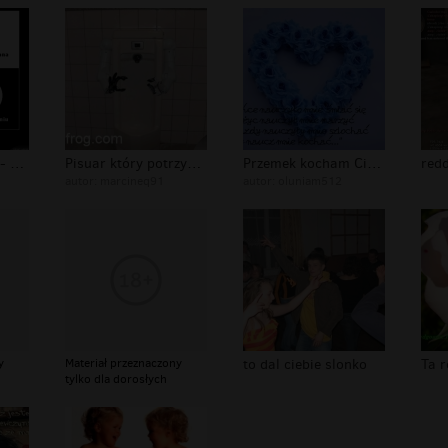
Demot - wielkość - zależy od Ciebie...
Pisuar który potrzyma za Ciebie
Przemek kocham Cie!! Na zawsze Twoja...
autor:
marcineq91
autor:
oluniam512
y
Materiał przeznaczony
to dal ciebie slonko
tylko dla dorosłych