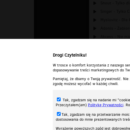
Shout - Tylko d
Singer - Tylko C
Myslovitz - Dla C
Adonis - Zabior
Akcess - Nie ma
Marvel - Piosen
Drogi Czytelniku!
W trosce o komfort korzystania z naszego ser
dopasowywanie treści marketingowych do Two
Pamiętaj, że dbamy o Twoją prywatność. Nie
zgodę możesz wycofać w każdej chwili.
Tak, zgadzam się na nadanie mi "cookie"
Przeczytałem(am)
Politykę Prywatności
. R
Tak, zgadzam się na przetwarzanie moic
dostosowania do mnie prezentowanych tre
Wyrażenie powyższych zgód jest dobrowoln