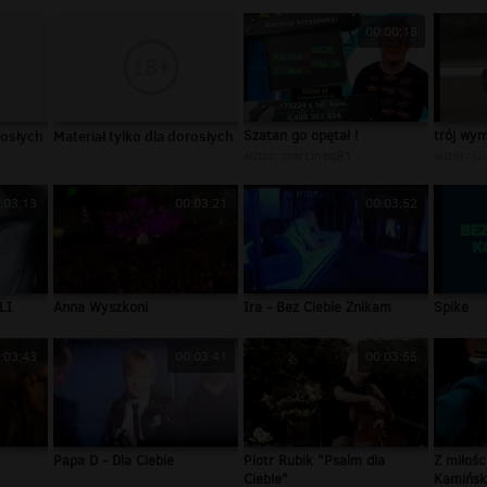
00:00:18
rosłych
Materiał tylko dla dorosłych
Szatan go opętał !
trój wy
autor:
marcineq91
autor:
si
:03:13
00:03:21
00:03:52
LI
Anna Wyszkoni
Ira - Bez Ciebie Znikam
Spike
:03:43
00:03:41
00:03:55
Papa D - Dla Ciebie
Piotr Rubik "Psalm dla
Z miłośc
Ciebie"
Kamińsk.