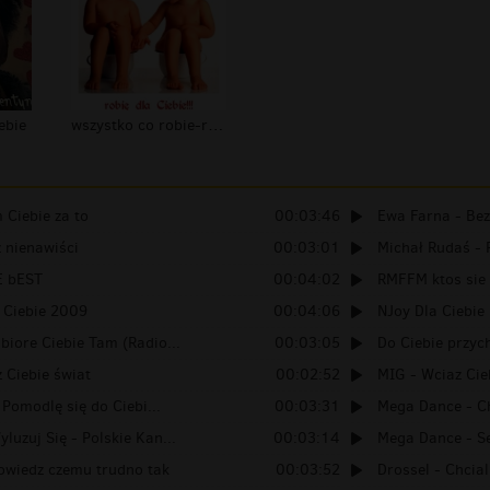
ebie
wszystko co robie-robie dla ciebie b...
Ciebie za to
00:03:46
Ewa Farna - Bez
 nienawiści
00:03:01
Michał Rudaś - P
E bEST
00:04:02
RMFFM ktos sie 
 Ciebie 2009
00:04:06
NJoy Dla Ciebie 
biore Ciebie Tam (Radio...
00:03:05
Do Ciebie przyc
 Ciebie świat
00:02:52
MIG - Wciaz Cie
- Pomodlę się do Ciebi...
00:03:31
Mega Dance - Ch
luzuj Się - Polskie Kan...
00:03:14
Mega Dance - S
owiedz czemu trudno tak
00:03:52
Drossel - Chcial