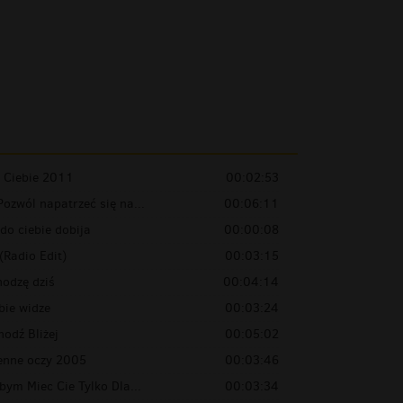
 Ciebie 2011
00:02:53
ozwól napatrzeć się na...
00:06:11
do ciebie dobija
00:00:08
(Radio Edit)
00:03:15
hodzę dziś
00:04:14
bie widze
00:03:24
odź Bliżej
00:05:02
enne oczy 2005
00:03:46
bym Miec Cie Tylko Dla...
00:03:34