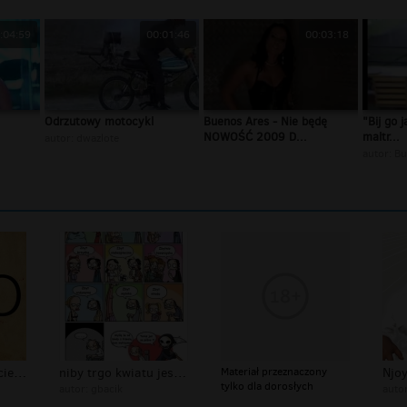
:04:59
00:01:46
00:03:18
Odrzutowy motocykl
Buenos Ares - Nie będę
"Bij go 
NOWOŚĆ 2009 D...
maltr...
autor:
dwazlote
autor:
B
kocham cię - dla ciebie jestem gotów...
niby trgo kwiatu jest pół światu - a...
Materiał przeznaczony
Njoy
tylko dla dorosłych
autor:
gbacik
auto