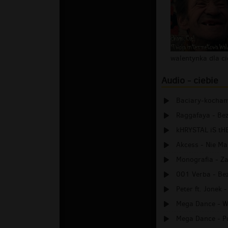
walentynka dla ci
Audio - ciebie
Baciary-kocham 
Raggafaya - Bez
kHRYSTAL iS tH
Akcess - Nie Ma
Monografia - Za
001 Verba - Bez
Peter ft. Jonek 
Mega Dance - Wy
Mega Dance - P