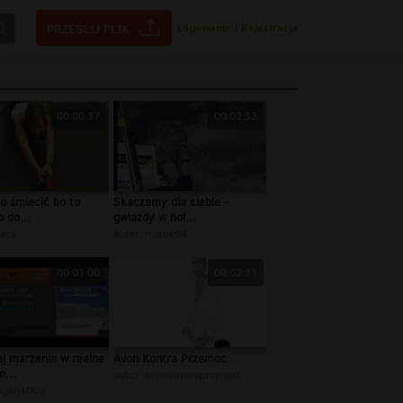
Logowanie
|
Rejestracja
00:00:37
00:02:52
o śmiecić bo to
Skaczemy dla ciebie -
 do...
gwiazdy w hoł...
acik
autor:
rudzik94
00:01:00
00:02:11
j marzenia w realne
Avon Kontra Przemoc
...
autor:
avonkontraprzemoc
egan1002