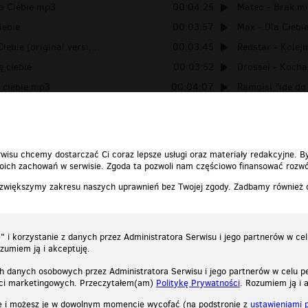
la Ciebie.mp3
00:04:25
Mateo - Brak mi
iebie
00:03:57
Max - Dla Ciebi
iebie (original versi...
00:03:45
Redstar - Kolejn
ę ciebie
00:03:52
Drossel - Kocha
 ciebie.mp3
00:04:07
Ramolsi "ide do
ka Dla Ciebie
00:04:15
Dance factory - 
wisu chcemy dostarczać Ci coraz lepsze usługi oraz materiały redakcyjne. B
ich zachowań w serwisie. Zgoda ta pozwoli nam częściowo finansować rozwó
 zwiększymy zakresu naszych uprawnień bez Twojej zgody. Zadbamy również
 i korzystanie z danych przez Administratora Serwisu i jego partnerów w ce
ozumiem ją i akceptuję.
h danych osobowych przez Administratora Serwisu i jego partnerów w celu pe
ści marketingowych. Przeczytałem(am)
Politykę Prywatności
. Rozumiem ją i 
e i możesz je w dowolnym momencie wycofać (na podstronie z
ustawieniami 