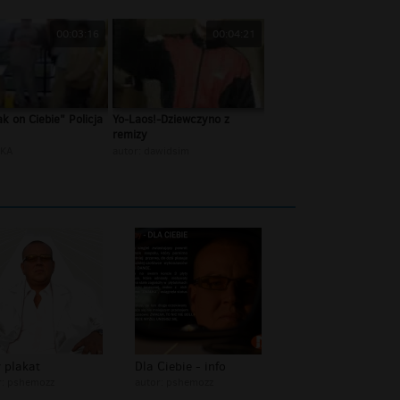
00:03:16
00:04:21
jak on Ciebie" Policja
Yo-Laos!-Dziewczyno z
remizy
uKA
autor:
dawidsim
 plakat
Dla Ciebie - info
r:
pshemozz
autor:
pshemozz