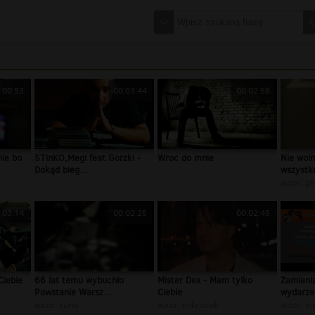
:00:53
00:03:44
00:02:58
nie bo
STinKO,Megi feat.Gorzki -
Wroc do mnie
Nie woln
Dokąd bieg...
wszystko
autor:
gb
:03:14
00:02:25
00:02:45
Ciebie
66 lat temu wybuchło
Mister Dex - Mam tylko
Zamienia
Powstanie Warsz...
Ciebie
wydarzen
autor:
surtv
autor:
mikrusiek
autor:
m