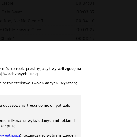
 Ciebie
00:04:01
e Cały Świat
00:03:37
a Noc, Nie Ma Ciebie T...
00:04:10
c Ciebie Zawsze Chce
00:03:27
 Ciebie"
00:03:17
Gwiazdy dla Ciebie 200...
00:04:23
y móc to robić prosimy, abyś wyraził zgodę na
j świadczonych usług.
 o bezpieczeństwo Twoich danych. Wyrażoną
lu dopasowania treści do moich potrzeb.
rsonalizowania wyświetlanych mi reklam i
akceptuję.
prywatności
), odznaczając wybraną zgodę i