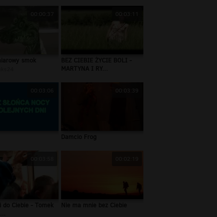
00:00:37
00:03:11
miarowy smok
BEZ CIEBIE ŻYCIE BOLI -
MARTYNA I RY...
uks24
00:03:06
00:03:39
Damcio Frog
00:03:58
00:02:19
i do Ciebie - Tomek
Nie ma mnie bez Ciebie
..