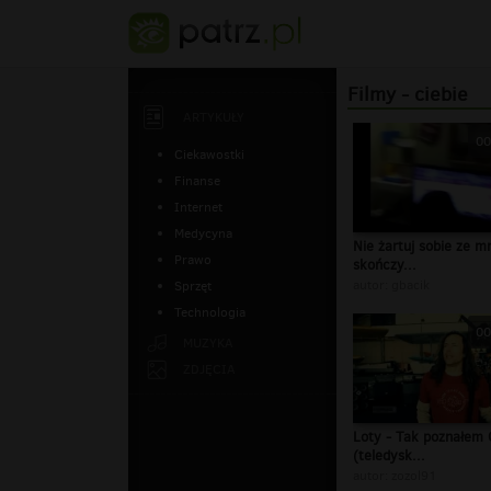
Filmy - ciebie
ARTYKUŁY
00
Ciekawostki
Finanse
Internet
Medycyna
Nie żartuj sobie ze m
Prawo
skończy...
autor:
gbacik
Sprzęt
Technologia
00
MUZYKA
ZDJĘCIA
Loty - Tak poznałem 
(teledysk...
autor:
zozol91