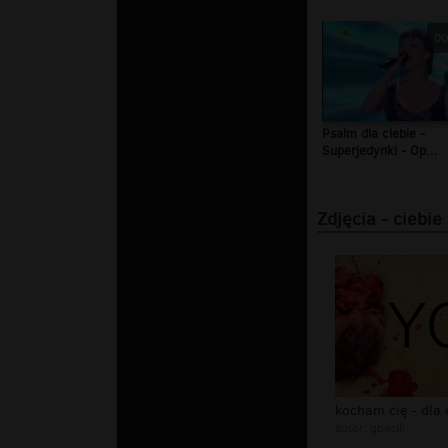
00
Psalm dla ciebie -
Superjedynki - Op...
Zdjęcia - ciebie
autor:
gbacik