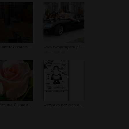
redd.ant.taki.ciec.z.ciebie
www.twojatapeta.pl tapety dla ciebie...
autor:
Xperien
Ta róża dla Ciebie Kochanie !! Kocha...
wszystko bez ciebie jest głupie